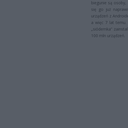
biegunie są osoby,
się go już napraw
urządzeń z Android
a więc 7 lat temu
„siódemka” zainsta
100 mln urządzeń.