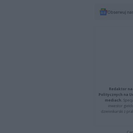
Obserwuj na
Redaktor na
Politycznych na 
mediach.
Specja
inwestor giełd
dziennikarski z pr
Cap