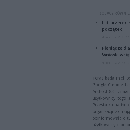
ZOBACZ RÓWNIE
Lidl przeceni
początek
4 sierpnia 2026 16
Pieniądze dla
Wnioski wcią
4 sierpnia 2026 12
Teraz będą mieli p
Google Chrome będ
Android 8.0. Zmian
użytkownicy tego s
Przesiadka na inną 
organizacji zajmuj
poinformowała o ty
użytkownicy ci po p