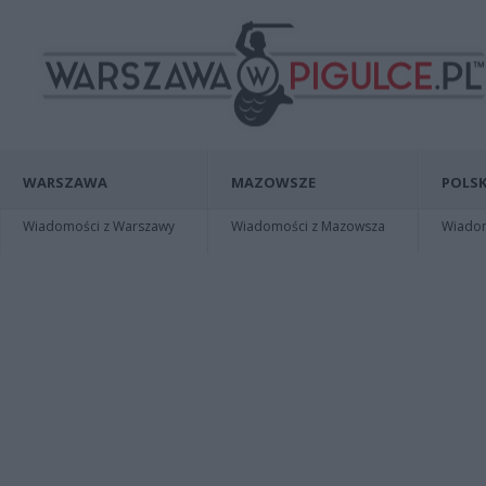
WARSZAWA
MAZOWSZE
POLSK
Wiadomości z Warszawy
Wiadomości z Mazowsza
Wiadomo