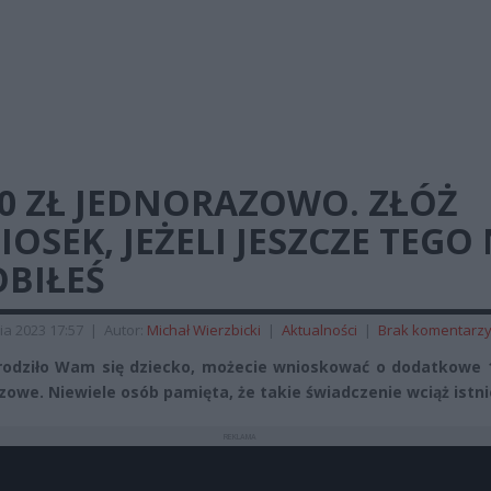
0 ZŁ JEDNORAZOWO. ZŁÓŻ
OSEK, JEŻELI JESZCZE TEGO 
OBIŁEŚ
ia 2023 17:57
|
Autor:
Michał Wierzbicki
|
Aktualności
|
Brak komentarz
urodziło Wam się dziecko, możecie wnioskować o dodatkowe 1
zowe. Niewiele osób pamięta, że takie świadczenie wciąż istni
REKLAMA