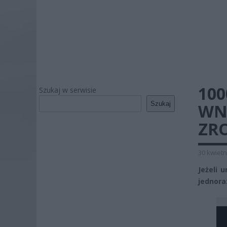
100
Szukaj w serwisie
Szukaj
WNI
ZR
30 kwietn
Jeżeli 
jednora