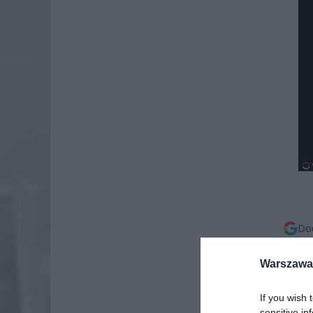
Dod
Warszawa 
If you wish 
sensitive in