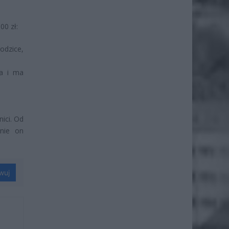
00 zł:
odzice,
za i ma
ici. Od
anie on
wuj