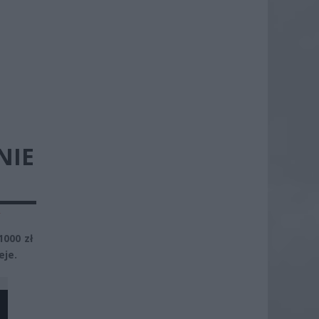
NIE
y
000 zł
eje.