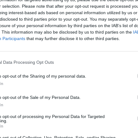
r selection. Please note that after your opt-out request is processed y
eing interest-based ads based on personal information utilized by us or
disclosed to third parties prior to your opt-out. You may separately opt-
losure of your personal information by third parties on the IAB’s list of
. This information may also be disclosed by us to third parties on the
IA
Participants
that may further disclose it to other third parties.
l Data Processing Opt Outs
o opt-out of the Sharing of my personal data.
In
Fot. Shutterstock
o opt-out of the Sale of my Personal Data.
In
prowadzono 500 plus, było jeszcze becikowe. Choć mało kto
 dodatek ten wciąż istnieje.
to opt-out of processing my Personal Data for Targeted
ing.
In
CZ RÓWNIEŻ:
o opt-out of Collection, Use, Retention, Sale, and/or Sharing