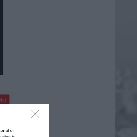
daj
sonal or
ection to