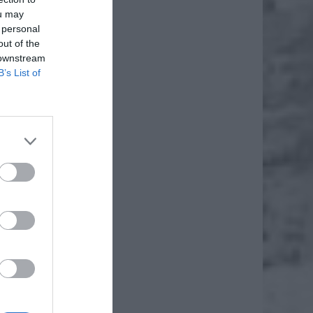
ou may
 personal
out of the
 downstream
B’s List of
 o nim