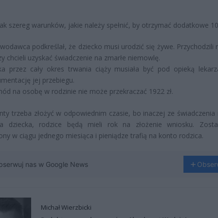
nak szereg warunków, jakie należy spełnić, by otrzymać dodatkowe 10
wodawca podkreślał, że dziecko musi urodzić się żywe. Przychodzili r
zy chcieli uzyskać świadczenie na zmarłe niemowlę.
a przez cały okres trwania ciąży musiała być pod opieką lekar
mentację jej przebiegu.
ód na osobę w rodzinie nie może przekraczać 1922 zł.
y trzeba złożyć w odpowiednim czasie, bo inaczej ze świadczenia n
ia dziecka, rodzice będą mieli rok na złożenie wniosku. Zost
ony w ciągu jednego miesiąca i pieniądze trafią na konto rodzica.
bserwuj nas w Google News
Obser
Michał Wierzbicki