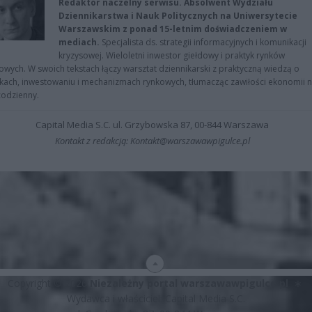
Redaktor naczelny serwisu. Absolwent Wydziału
Dziennikarstwa i Nauk Politycznych na Uniwersytecie
Warszawskim z ponad 15-letnim doświadczeniem w
mediach.
Specjalista ds. strategii informacyjnych i komunikacji
kryzysowej. Wieloletni inwestor giełdowy i praktyk rynków
owych. W swoich tekstach łączy warsztat dziennikarski z praktyczną wiedzą o
kach, inwestowaniu i mechanizmach rynkowych, tłumacząc zawiłości ekonomii 
codzienny.
Capital Media S.C. ul. Grzybowska 87, 00-844 Warszawa
Kontakt z redakcją: Kontakt@warszawawpigulce.pl
Copyright © 2026
Niezależny portal warszawawpigulce.pl
∗
Wydawca i właściciel: Capital Media S.C.