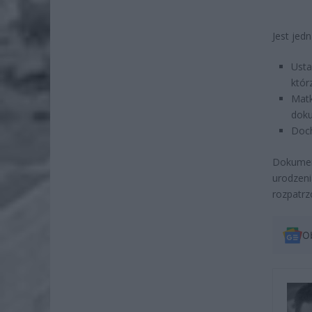
Jest jed
Usta
któr
Matk
doku
Doch
Dokument
urodzen
rozpatrz
O