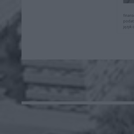
finans
podat
język 