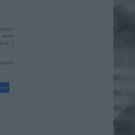
nienie?
i dawać
jęcie z
ieństwa
wuj