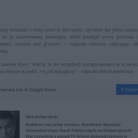
ojej koleżanki z klasy zmarł w Mariupolu. Czy może być jakieś uzasad
e na tę utalentowaną dziewczynę. Miała podbijać arenę sportową 
światu. Umarła pod gruzami”
– napisała trenerka załączając zd
nką.
zawiniły dzieci? Wierzę, że dla wszystkich zaangażowanych w te okruc
się miejsce w piekle. I to jak najszybciej”
– napisała Meschanenkowa.
bserwuj nas w Google News
Obser
Michał Wierzbicki
Redaktor naczelny serwisu. Absolwent Wydziału
Dziennikarstwa i Nauk Politycznych na Uniwersytecie
Warszawskim z ponad 15-letnim doświadczeniem w