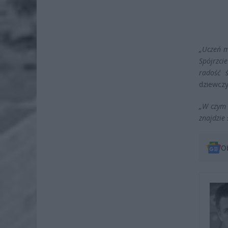
„Uczeń m
Spójrzci
radość 
dziewczy
„W czym 
znajdzie 
O