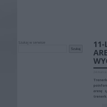
11
Szukaj w serwisie
Szukaj
ARE
WY
24 marca 
Trene
poinfor
arenę s
trenerk