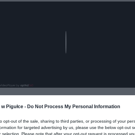
Play
w Pigułce -
Do Not Process My Personal Information
aj nas do preferowanych źródeł w Google
Do
to opt-out of the sale, sharing to third parties, or processing of your per
formation for targeted advertising by us, please use the below opt-out s
r selection. Please note that after your opt-out request is processed y