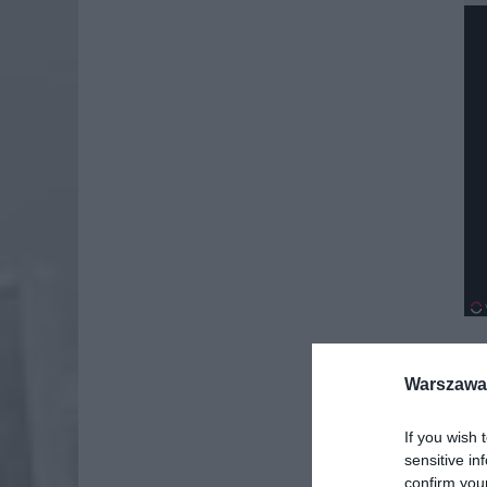
Warszawa 
Dod
If you wish 
sensitive in
confirm you