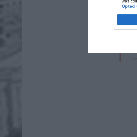
was col
Opted 
ZOBA
Naw
rod
7 si
ZUS
wyn
7 si