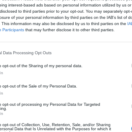
eing interest-based ads based on personal information utilized by us or
disclosed to third parties prior to your opt-out. You may separately opt-
losure of your personal information by third parties on the IAB’s list of
. This information may also be disclosed by us to third parties on the
IA
Participants
that may further disclose it to other third parties.
l Data Processing Opt Outs
o opt-out of the Sharing of my personal data.
In
o opt-out of the Sale of my Personal Data.
In
Fot. Meschanenkova_n / Instagram
to opt-out of processing my Personal Data for Targeted
ing.
In
tragiczne informacje z Mariupola. 11-letnia Katerina Diaczenko zgin
swojego domu. O jej śmierci napisała trenerka Anastasia Meschane
o opt-out of Collection, Use, Retention, Sale, and/or Sharing
ersonal Data that Is Unrelated with the Purposes for which it