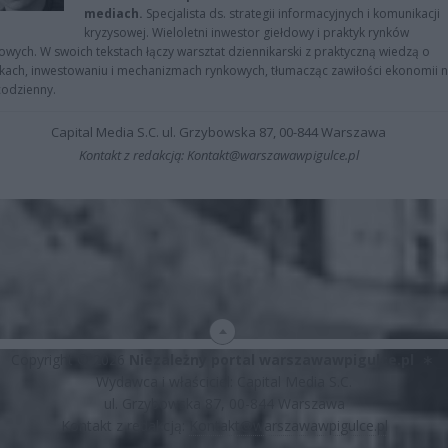
mediach.
Specjalista ds. strategii informacyjnych i komunikacji
kryzysowej. Wieloletni inwestor giełdowy i praktyk rynków
owych. W swoich tekstach łączy warsztat dziennikarski z praktyczną wiedzą o
kach, inwestowaniu i mechanizmach rynkowych, tłumacząc zawiłości ekonomii 
codzienny.
Capital Media S.C. ul. Grzybowska 87, 00-844 Warszawa
Kontakt z redakcją: Kontakt@warszawawpigulce.pl
Copyright © 2026
Niezależny portal warszawawpigulce.pl
∗
Wydawca i właściciel: Capital Media S.C.
ul. Grzybowska 87, 00-844 Warszawa
Kontakt z redakcją:
Kontakt@warszawawpigulce.pl