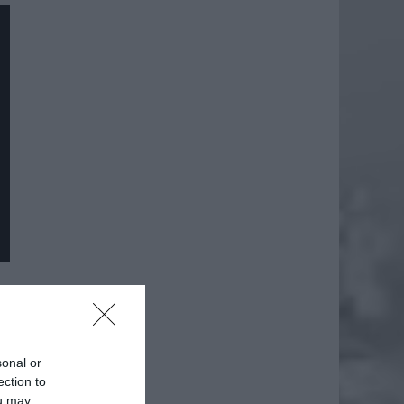
daj
sonal or
ection to
ou may