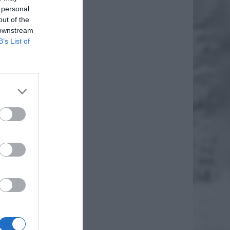
 personal
out of the
 downstream
B’s List of
ęła pod
nkowa.