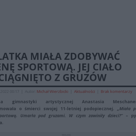
-LATKA MIAŁA ZDOBYWAĆ
NĘ SPORTOWĄ. JEJ CIAŁO
CIĄGNIĘTO Z GRUZÓW
2022 00:17
|
Autor:
Michał Wierzbicki
|
Aktualności
|
Brak komentarzy
rka gimnastyki artystycznej Anastasia Meschane
mowała o śmierci swojej 11-letniej podopiecznej.
„Miała p
portową. Umarła pod gruzami. W czym zawiniły dzieci?”
– py
a.
REKLAMA