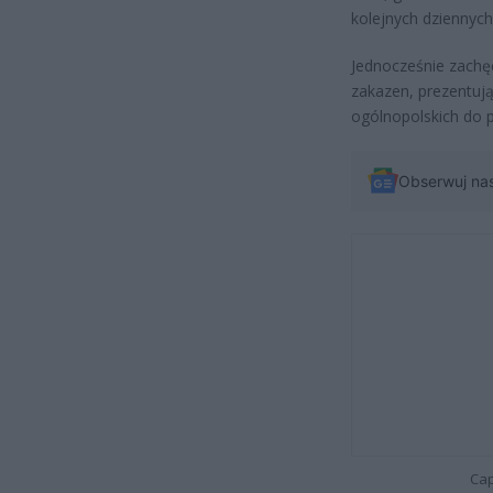
kolejnych dziennyc
Jednocześnie zachę
zakazen, prezentuj
ogólnopolskich do
Obserwuj na
Cap