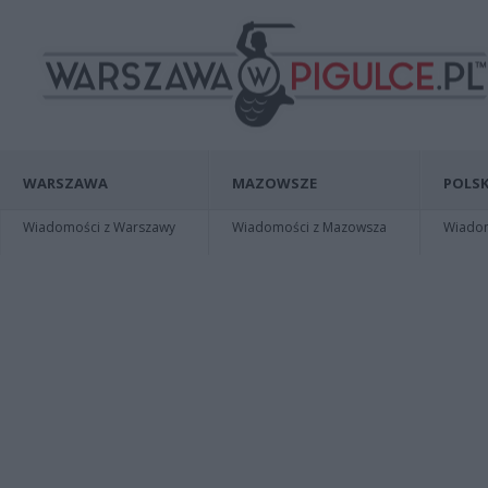
WARSZAWA
MAZOWSZE
POLSK
Wiadomości z Warszawy
Wiadomości z Mazowsza
Wiadomo