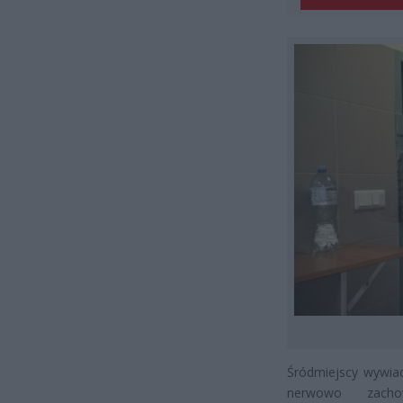
Śródmiejscy wywiad
nerwowo zachowu