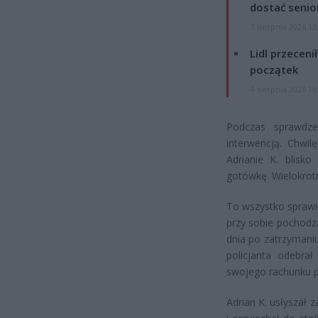
dostać senio
7 sierpnia 2026 13
Lidl przeceni
początek
4 sierpnia 2026 16
Podczas sprawdze
interwencją. Chwil
Adrianie K. blisko
gotówkę. Wielokrotn
To wszystko sprawił
przy sobie pochodzą
dnia po zatrzymani
policjanta odebrał
swojego rachunku p
Adrian K. usłyszał z