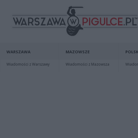
WARSZAWA
MAZOWSZE
POLSK
Wiadomości z Warszawy
Wiadomości z Mazowsza
Wiadomo