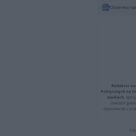
Obserwuj na
Redaktor na
Politycznych na 
mediach.
Specja
inwestor giełd
dziennikarski z pr
Cap