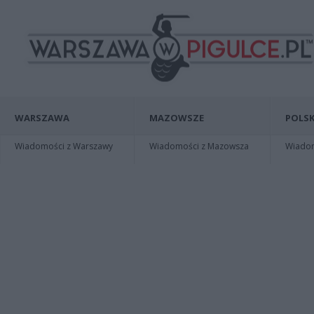
WARSZAWA
MAZOWSZE
POLSK
Wiadomości z Warszawy
Wiadomości z Mazowsza
Wiadomo