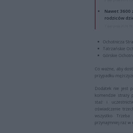
Nawet 3600 z
rodziców dzie
7 sierpnia 2026 19
Ochotnicza Str
Tatrzańskie Oc
Górskie Ochotn
Co ważne, aby dost
przypadku mężczyzn 
Dodatek nie jest 
komendzie straży 
staż i uczestni
oświadczenie trzec
wszystko. Trzeba
przynajmniej raz w 