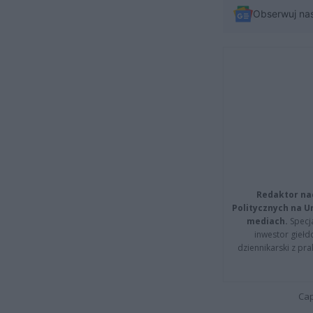
Obserwuj na
Redaktor na
Politycznych na 
mediach.
Specja
inwestor giełd
dziennikarski z pr
Cap