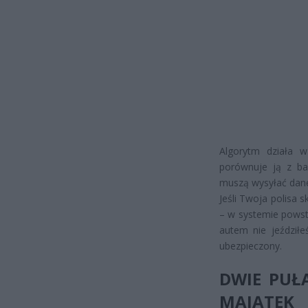
Algorytm działa w
porównuje ją z ba
muszą wysyłać dane
Jeśli Twoja polisa 
– w systemie powsta
autem nie jeździłe
ubezpieczony.
DWIE PUŁ
MAJĄTEK