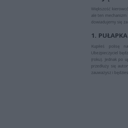
Większość kierowcó
ale ten mechanizm 
dowiadujemy się za
1. PUŁAPKA
Kupiłeś polisę n
Ubezpieczyciel będz
(roku). Jednak po 
przedłuży się auto
zauważysz i będzies