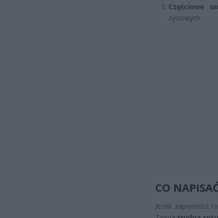
Częściowe um
życiowych.
CO NAPISA
Jeżeli zapomnisz t
Twoja
trudna syt