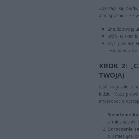
Zdarzają się błędy
albo spóźnić się z 
Znajdź swoją u
Zrób jej skan lu
Wyślij wyjaśni
Jeśli udowodni
KROK 2: „
TWOJA)
Jeśli faktycznie za
ludzie. Masz prawo
(musi dbać o dyscyp
Rozłożenie ka
zł miesięcznie,
Odroczenie te
o 3 miesiące, bo