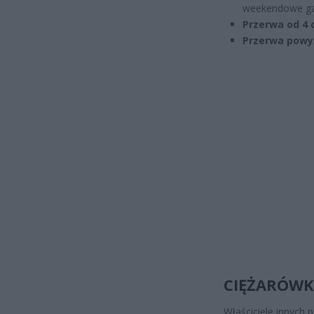
weekendowe ga
Przerwa od 4 d
Przerwa powyż
CIĘŻARÓWKI
Właściciele innych 