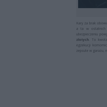
Kary za brak obowi
a ta w ostatnich
ubezpieczeniu pow
złotych
. To kwota
egzekucji komornic
zepsute w garażu, n