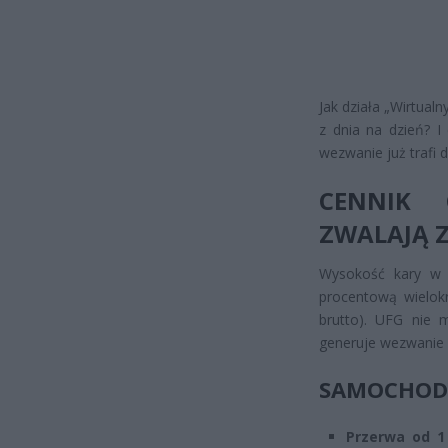
Jak działa „Wirtual
z dnia na dzień? I 
wezwanie już trafi 
CENNIK 
ZWALAJĄ 
Wysokość kary w P
procentową wielokr
brutto). UFG nie 
generuje wezwanie 
SAMOCHODY
Przerwa od 1