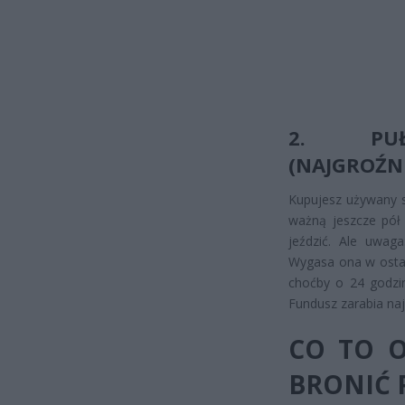
2. PUŁ
(NAJGROŹNI
Kupujesz używany 
ważną jeszcze pół 
jeździć. Ale uwag
Wygasa ona w ostat
choćby o 24 godzin
Fundusz zarabia naj
CO TO O
BRONIĆ 