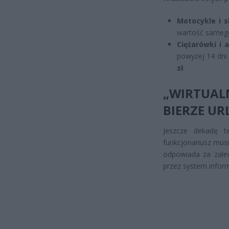
Motocykle i s
wartość samego
Ciężarówki i 
powyżej 14 dni
zł
.
„WIRTUALN
BIERZE UR
Jeszcze dekadę t
funkcjonariusz musi
odpowiada za zale
przez system infor