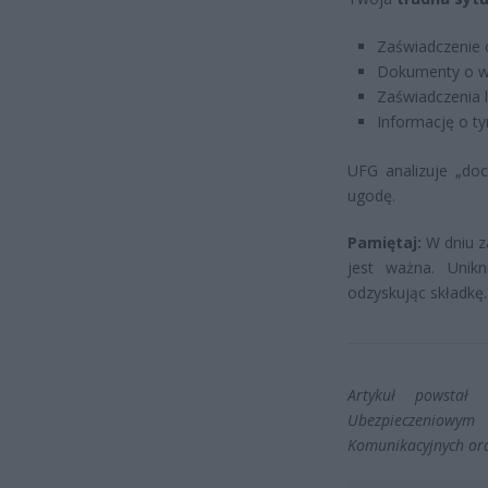
Zaświadczenie o
Dokumenty o wyd
Zaświadczenia l
Informację o ty
UFG analizuje „doc
ugodę.
Pamiętaj:
W dniu z
jest ważna. Unikn
odzyskując składkę.
Artykuł powstał
Ubezpieczeniowym
Komunikacyjnych ora