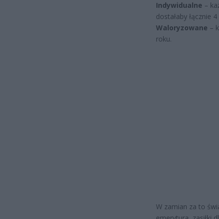
Indywidualne
– ka
dostałaby łącznie 4 
Waloryzowane
– k
roku.
W zamian za to świa
emerytura, zasiłki 