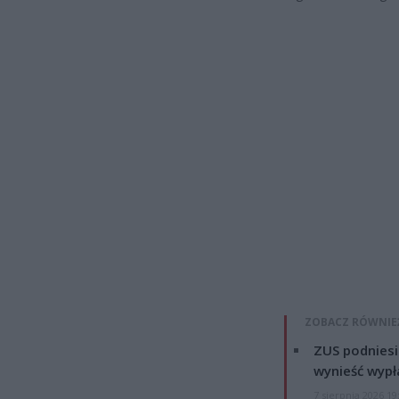
ZOBACZ RÓWNIE
ZUS podniesie
wynieść wypł
7 sierpnia 2026 19