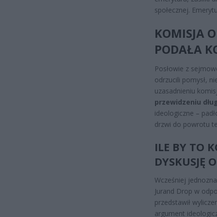
społecznej. Emerytu
KOMISJA O
PODAŁA K
Posłowie z sejmowej
odrzucili pomysł, n
uzasadnieniu komis
przewidzeniu dł
ideologiczne – padł
drzwi do powrotu t
ILE BY TO 
DYSKUSJĘ 
Wcześniej jednozna
Jurand Drop w odpow
przedstawił wyliczen
argument ideologic