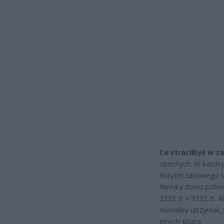
Co straciłbyś w z
obecnych. W każdej 
dotychczasowego syst
dwójką dzieci pobie
2333 zł = 9332 zł. A
musiałby utrzymać 
innych strata.