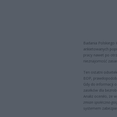
Badania Polskiego 
ankietowanych popie
pracy nawet po otrz
nieznajomość zasa
Ten ostatni odsetek
BDP, prawdopodobni
Gdy do informacji o 
zasiłków dla bezro
Analiz oceniło, ż
zmian społeczno-go
systemem zabezpie