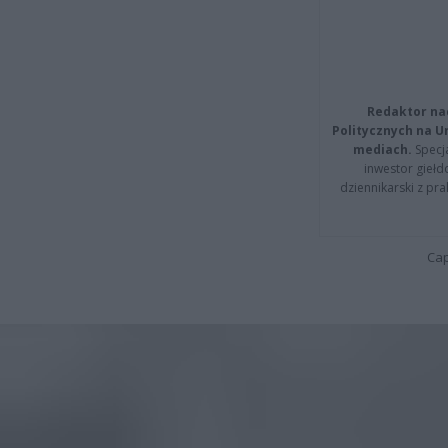
Redaktor na
Politycznych na 
mediach.
Specja
inwestor giełd
dziennikarski z pr
Cap