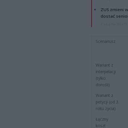
ZUS zmieni w
dostać senio
7 sierpnia 2026 13
Scenariusz
Wariant z
interpelacji
(tylko
dorośli)
Wariant z
petycji (od 3.
roku życia)
Łączny
koszt