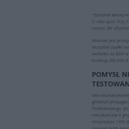
*Szacunek własny na
3. roku życia. Przy 2
rocznie. MF oficjalni
Wniosek jest prosty:
wszystkie zasiłki r
rachunku za BDP w w
kosztują 200 mld zł
POMYSŁ NI
TESTOWAN
Idea bezwarunkoweg
głównym propagatore
Podstawowego. Jeszc
mieszkańców 9 gmi
otrzymywać 1300 zł
program nigdy nie r