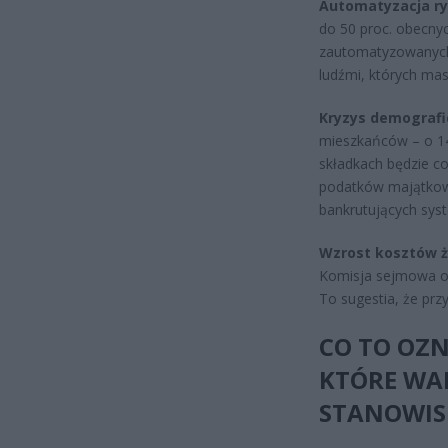
Automatyzacja ry
do 50 proc. obecny
zautomatyzowanych.
ludźmi, których masz
Kryzys demografi
mieszkańców – o 147
składkach będzie co
podatków majątkow
bankrutujących sys
Wzrost kosztów ż
Komisja sejmowa odr
To sugestia, że pr
CO TO OZN
KTÓRE WA
STANOWIS