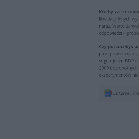
Kto by za to zapła
likwidacji innych 
naraz. Warto zapyta
odpowiedzi – propozy
Czy porzuciłbyś p
proc. powiedziało „n
sugeruje, że BDP ni
2000 bezrobotnych p
eksperymentów nie 
Obserwuj na