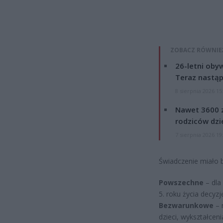
ZOBACZ RÓWNIE
26-letni obyw
Teraz nastąp
8 sierpnia 2026 15
Nawet 3600 z
rodziców dzie
7 sierpnia 2026 19
Świadczenie miało b
Powszechne
– dla
5. roku życia decyz
Bezwarunkowe
– 
dzieci, wykształcen