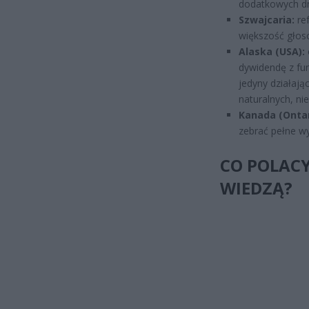
dodatkowych dn
Szwajcaria:
re
większość głoso
Alaska (USA):
dywidendę z fu
jedyny działaj
naturalnych, ni
Kanada (Ontari
zebrać pełne wy
CO POLACY
WIEDZĄ?