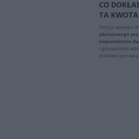
CO DOKŁAD
TA KWOTA
Petycja wpłynęła d
pilotażowego pr
województwie śl
ogólnopolskim wdr
dokładnie połowa pł