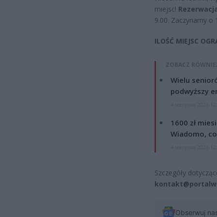
miejsc!
Rezerwacj
9.00. Zaczynamy o 1
ILOŚĆ MIEJSC OG
ZOBACZ RÓWNIE
Wielu senior
podwyższy e
4 sierpnia 2026 12
1600 zł mies
Wiadomo, co
4 sierpnia 2026 12
Szczegóły dotyczące
kontakt@portalwa
Obserwuj na