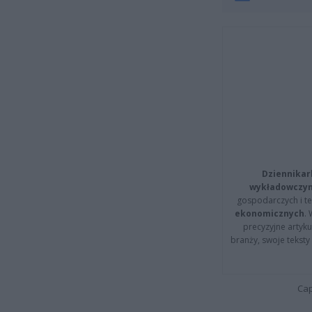
Dziennikar
wykładowczyn
gospodarczych i t
ekonomicznych
.
precyzyjne artyku
branży, swoje tekst
Cap