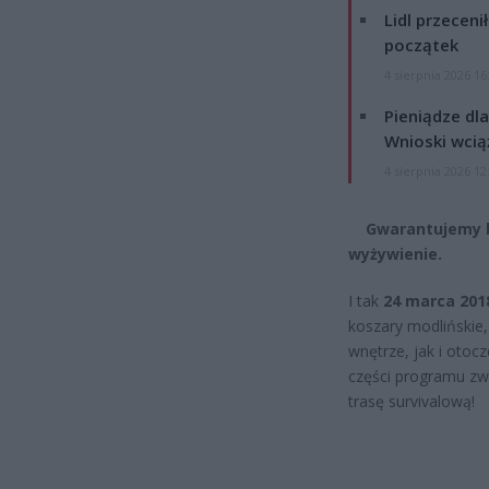
Lidl przeceni
początek
4 sierpnia 2026 16
Pieniądze dla
Wnioski wcią
4 sierpnia 2026 12
Gwarantujemy bog
wyżywienie.
I tak
24 marca 201
koszary modlińskie
wnętrze, jak i otocz
części programu zw
trasę survivalową!