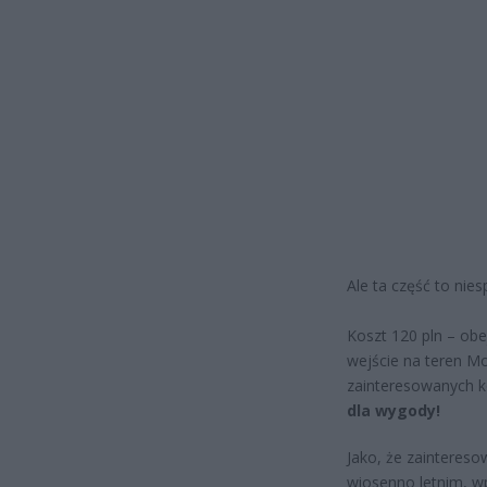
Ale ta część to nie
Koszt 120 pln – ob
wejście na teren Mo
zainteresowanych ko
dla wygody!
Jako, że zaintereso
wiosenno letnim, wp