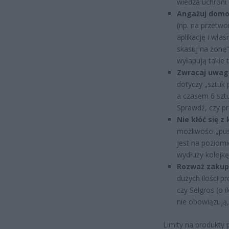
wiedza uchroni 
Angażuj domow
(np. na przetwo
aplikację i włas
skasuj na żonę”
wyłapują takie 
Zwracaj uwagę
dotyczy „sztuk
a czasem 6 szt
Sprawdź, czy pr
Nie kłóć się z
możliwości „pus
jest na poziomi
wydłuży kolejkę
Rozważ zakupy
dużych ilości p
czy Selgros (o 
nie obowiązują,
Limity na produkty