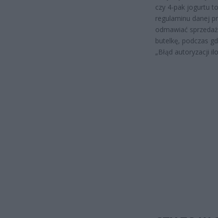
czy 4-pak jogurtu to
regulaminu danej p
odmawiać sprzedaży 
butelkę, podczas g
„Błąd autoryzacji il