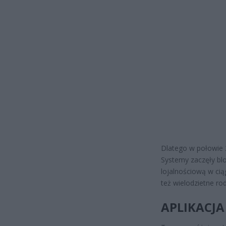
Dlatego w połowie 2
Systemy zaczęły blok
lojalnościową w cią
też wielodzietne rod
APLIKACJ