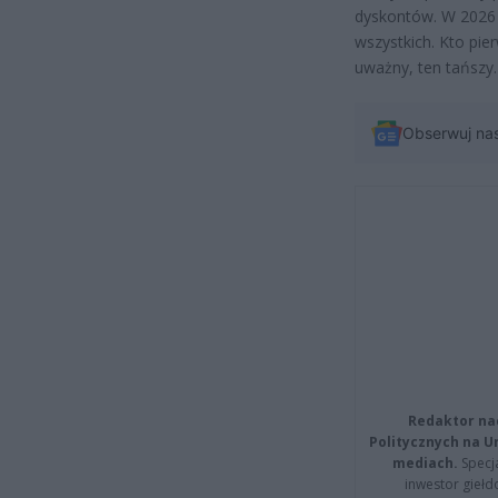
dyskontów. W 2026 r
wszystkich. Kto pier
uważny, ten tańszy.
Obserwuj na
Redaktor na
Politycznych na 
mediach.
Specja
inwestor giełd