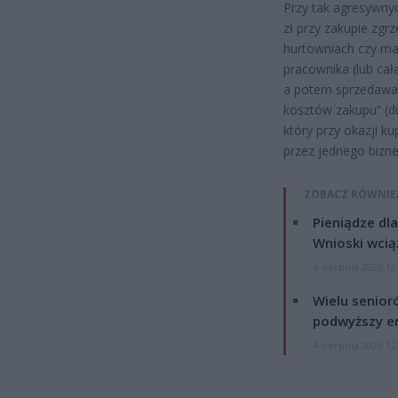
Przy tak agresywnyc
zł przy zakupie zgr
hurtowniach czy ma
pracownika (lub całą
a potem sprzedawać 
kosztów zakupu” (d
który przy okazji k
przez jednego bizne
ZOBACZ RÓWNIE
Pieniądze dla
Wnioski wcią
4 sierpnia 2026 12
Wielu senior
podwyższy e
4 sierpnia 2026 12