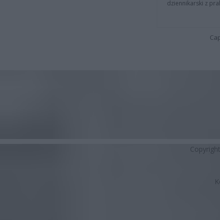
dziennikarski z pr
Cap
Copyrigh
K