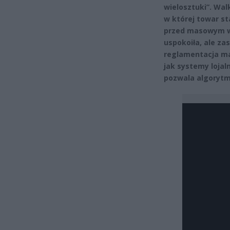
wielosztuki”. Wal
w której towar sta
przed masowym wy
uspokoiła, ale za
reglamentacja mas
jak systemy lojaln
pozwala algoryt