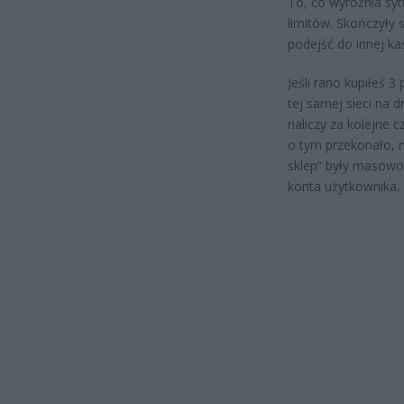
To, co wyróżnia syt
limitów. Skończyły 
podejść do innej ka
Jeśli rano kupiłeś 
tej samej sieci na 
naliczy za kolejne 
o tym przekonało, 
sklep” były masowo 
konta użytkownika, 