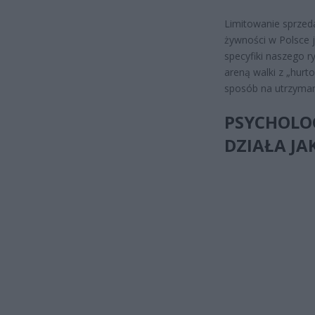
Limitowanie sprzed
żywności w Polsce j
specyfiki naszego ry
areną walki z „hurto
sposób na utrzymani
PSYCHOLOG
DZIAŁA JA