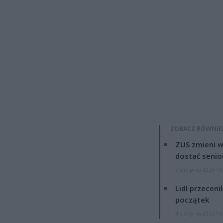
ZOBACZ RÓWNIE
ZUS zmieni w
dostać senio
7 sierpnia 2026 13
Lidl przeceni
początek
4 sierpnia 2026 16