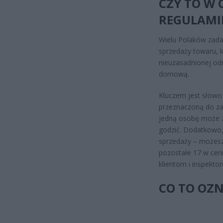
CZY TO W 
REGULAMI
Wielu Polaków zada
sprzedaży towaru, k
nieuzasadnionej od
domową.
Kluczem jest słowo 
przeznaczoną do za
jedną osobę może zo
godzić. Dodatkowo,
sprzedaży – możesz 
pozostałe 17 w ceni
klientom i inspekt
CO TO OZN