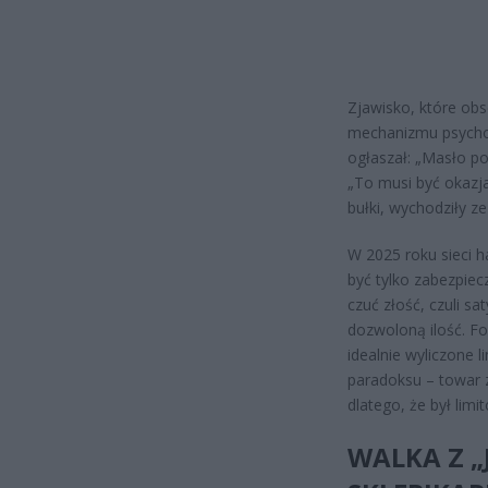
Zjawisko, które obs
mechanizmu psychol
ogłaszał: „Masło po 
„To musi być okazja
bułki, wychodziły z
W 2025 roku sieci h
być tylko zabezpiec
czuć złość, czuli s
dozwoloną ilość. Fo
idealnie wyliczone 
paradoksu – towar z
dlatego, że był limi
WALKA Z „