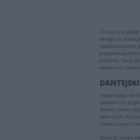
Co więcej, pojawiły
inteligencja analizu
standardowy limit.
przypominają hurto
ilościach), Twoje l
wykluczony z promoc
DANTEJSKI
Wspominając rok 20
świętami czy długim
Rodziny dzieliły si
dzieci trzeci. Wszy
lojalnościowych babc
Kasjerzy, będący na p