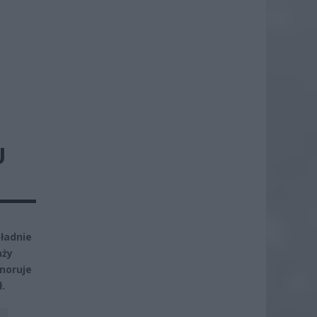
U
ładnie
aży
noruje
.