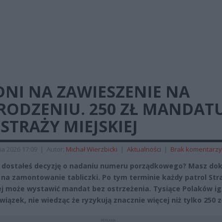
DNI NA ZAWIESZENIE NA
RODZENIU. 250 ZŁ MANDAT
STRAŻY MIEJSKIEJ
ia 2026 17:09
|
Autor:
Michał Wierzbicki
|
Aktualności
|
Brak komentarzy
 dostałeś decyzję o nadaniu numeru porządkowego? Masz dok
 na zamontowanie tabliczki. Po tym terminie każdy patrol Str
ej może wystawić mandat bez ostrzeżenia. Tysiące Polaków ig
iązek, nie wiedząc że ryzykują znacznie więcej niż tylko 250 zł
REKLAMA