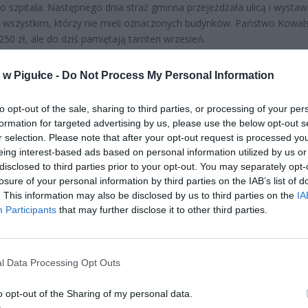
o szpitala. Następnego dnia straż gminna przejeżdżała ulicą i wystaw
wszystkim, którzy nie mieli oznaczonych budynków. Państwo Kowal
i 250 zł, ale do dziś pamiętają tamten wrzesień.
w Pigułce -
Do Not Process My Personal Information
to opt-out of the sale, sharing to third parties, or processing of your per
formation for targeted advertising by us, please use the below opt-out s
r selection. Please note that after your opt-out request is processed y
eing interest-based ads based on personal information utilized by us or
ad
disclosed to third parties prior to your opt-out. You may separately opt-
losure of your personal information by third parties on the IAB’s list of
. This information may also be disclosed by us to third parties on the
IA
Participants
that may further disclose it to other third parties.
l Data Processing Opt Outs
CZ RÓWNIEŻ:
o opt-out of the Sharing of my personal data.