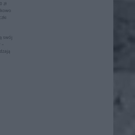
0 zł
atkowo
czki
ją swój
 –
dzają