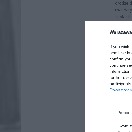
drodze d
mandaty 
zapłacil
Warszawa 
If you wish 
sensitive in
confirm you
continue se
information 
further disc
participants
Downstream 
Persona
ZOBA
I want t