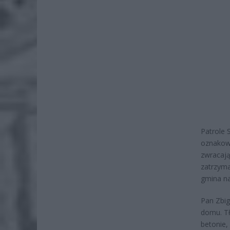
Patrole 
oznakowa
zwracają
zatrzyma
gmina n
Pan Zbig
domu. Tł
betonie,