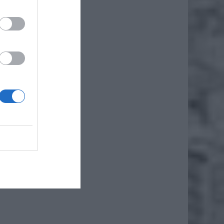
ż.
ązek
a
m. Nie
y masz
ub
.