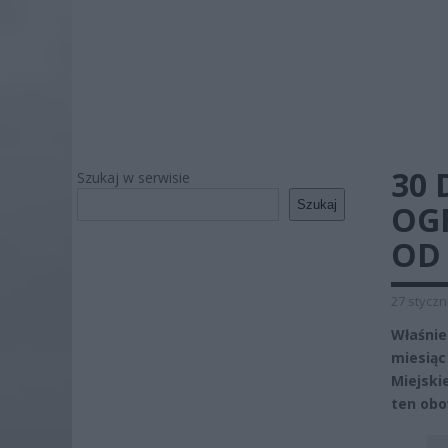
30 
Szukaj w serwisie
Szukaj
OG
OD 
27 styczn
Właśnie
miesiąc
Miejski
ten obow