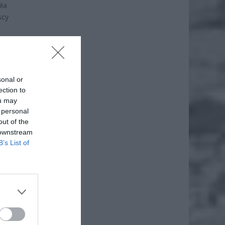
iła
scy
sonal or
ection to
ou may
 personal
out of the
 downstream
B’s List of