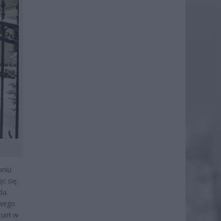
pniu
c się
da.
iwego
marł w