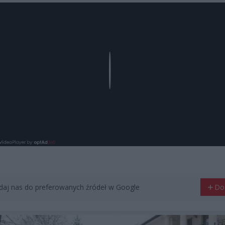
Play
aj nas do preferowanych źródeł w Google
Do