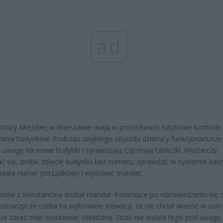
ad
Straży Miejskiej w Warszawie mają w procedurach rutynowe kontrole
nia budynków. Podczas zwykłego objazdu dzielnicy funkcjonariusze
 uwagę na nowe budynki i sprawdzają czy mają tabliczki. Wystarczy
ć się, zrobić zdjęcie budynku bez numeru, sprawdzić w systemie kied
adała numer porządkowy i wystawić mandat.
niew z Konstancina dostał mandat 4 miesiące po wprowadzeniu się 
umaczył że czeka na wykonanie elewacji, że nie chciał wiercić w su
 że zaraz miał montować okładzinę. Straż nie wzięła tego pod uwagę.