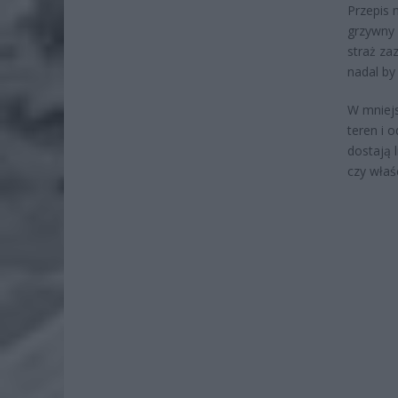
Przepis 
grzywny
straż za
nadal by
W mniejs
teren i 
dostają 
czy właś