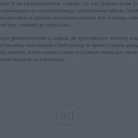
mówi 30 dni od zawiadomienia, a minęło 120. Pan Zbigniew dostał 25
 i zobowiązanie do natychmiastowego zamontowania tabliczki. Dod
znaczyła adres w systemie do ponownej kontroli. Jeśli za miesiąc tabli
 nie było, czekałaby go kolejna kara.
zych gminach kontrole są rzadsze, ale systematyczne. Strażnicy zna
od razu widzą nowe budynki. Często pracują ze spisami z urzędu gminy
listę adresów, którym nadano numery w ostatnich miesiącach i spraw
ciciele wywiązali się z obowiązku.
ad