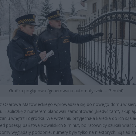
Grafika poglądowa (generowana automatycznie – Gemini)
 z Ożarowa Mazowieckiego wprowadziła się do nowego domu w sier
u. Tabliczkę z numerem planowali zamontować „kiedyś tam”, skupiają
zaniu wnętrz i ogródka. We wrześniu przyjechała karetka do ich sąsia
zed posesją państwa Kowalskich 8 minut, bo ratownicy szukali właśc
Domy wyglądały podobnie, numery były tylko na niektórych. Sąsiad z