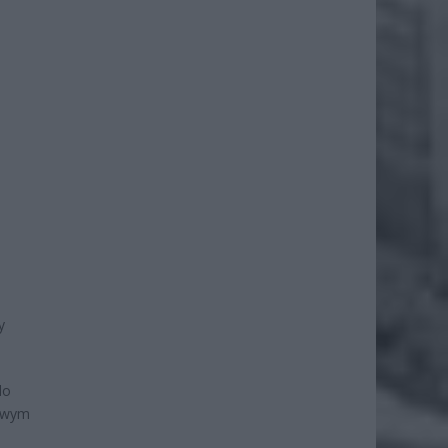
y
do
rowym