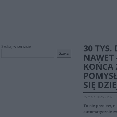
30 TYS.
Szukaj w serwisie
Szukaj
NAWET 4
KOŃCA 
POMYSŁ,
SIĘ DZIE
25 maja 2026 23:32
|
To nie przelew, n
automatycznie zw