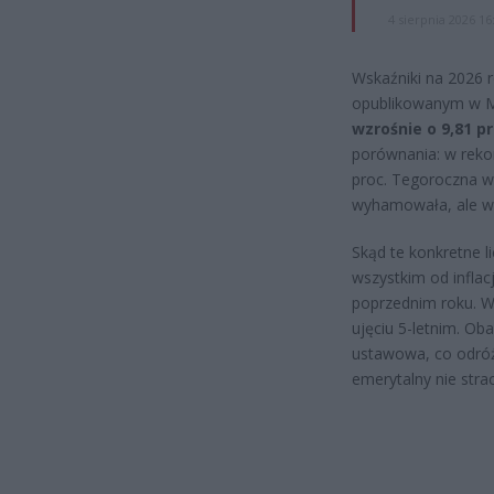
4 sierpnia 2026 16
Wskaźniki na 2026 
opublikowanym w M
wzrośnie o 9,81 pr
porównania: w reko
proc. Tegoroczna wal
wyhamowała, ale wz
Skąd te konkretne l
wszystkim od inflac
poprzednim roku. W
ujęciu 5-letnim. Ob
ustawowa, co odróż
emerytalny nie stra