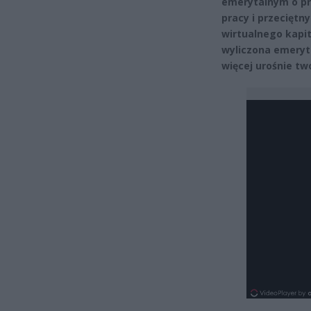
emerytalnym o pra
pracy i przeciętn
wirtualnego kapita
wyliczona emerytu
więcej urośnie tw