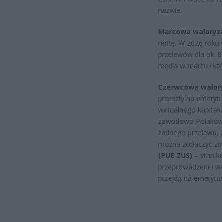
nazwie.
Marcowa waloryz
rentę. W 2026 roku 
przelewów dla ok. 8
media w marcu i kt
Czerwcowa walory
przeszły na emerytu
wirtualnego kapita
zawodowo Polaków n
żadnego przelewu, 
można zobaczyć zmi
(PUE ZUS)
– stan k
przeprowadzeniu wal
przejdą na emerytur