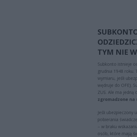
SUBKONTO
ODZIEDZIC
TYM NIE W
Subkonto istnieje 
grudnia 1948 roku. 
wymiaru, jeśli ubezp
wędruje do OFE). S
ZUS. Ale ma jedną 
zgromadzone na s
Jeśli ubezpieczony 
pobierania świadcze
– w braku wskazani
osób, które mają ś