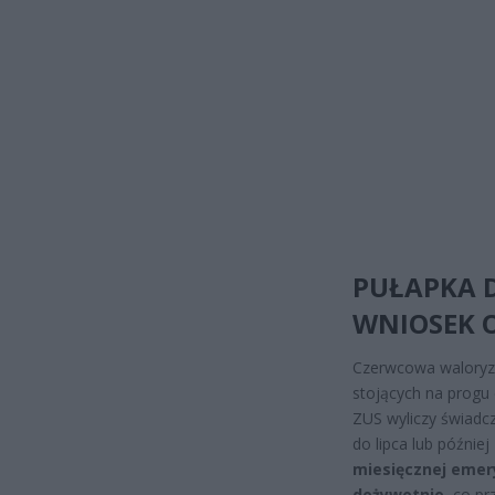
PUŁAPKA D
WNIOSEK 
Czerwcowa waloryza
stojących na progu 
ZUS wyliczy świadc
do lipca lub późnie
miesięcznej emer
dożywotnio
, co p