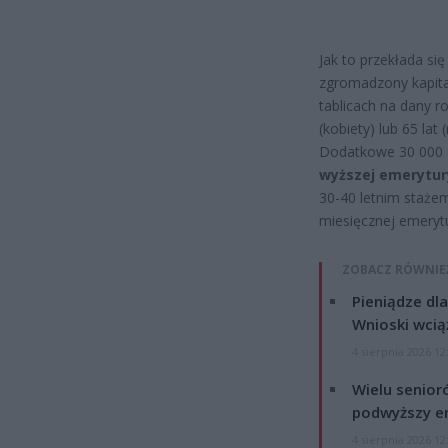
Jak to przekłada si
zgromadzony kapita
tablicach na dany r
(kobiety) lub 65 lat
Dodatkowe 30 000 z
wyższej emerytur
30-40 letnim stażem
miesięcznej emeryt
ZOBACZ RÓWNIE
Pieniądze dla
Wnioski wcią
4 sierpnia 2026 12
Wielu senior
podwyższy e
4 sierpnia 2026 12