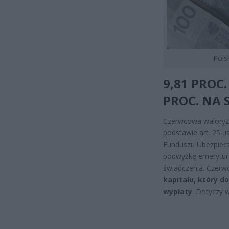
Pols
9,81 PROC
PROC. NA 
Czerwcowa waloryza
podstawie art. 25 us
Funduszu Ubezpiecze
podwyżkę emerytur 
świadczenia. Czerw
kapitału, który d
wypłaty
. Dotyczy w