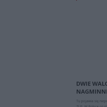
DWIE WALO
NAGMINNI
Tu pojawia się niepo
ZUS. W Polsce co r