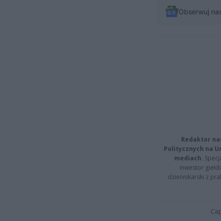
Obserwuj na
Redaktor na
Politycznych na 
mediach.
Specja
inwestor giełd
dziennikarski z pr
Cap