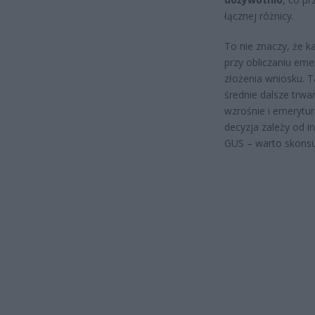
łącznej różnicy.
To nie znaczy, że 
przy obliczaniu eme
złożenia wniosku. T
średnie dalsze trwa
wzrośnie i emerytu
decyzja zależy od i
GUS – warto skonsul