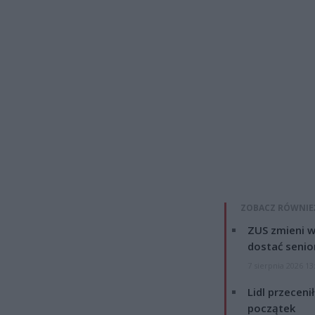
ZOBACZ RÓWNIE
ZUS zmieni w
dostać senio
7 sierpnia 2026 13
Lidl przeceni
początek