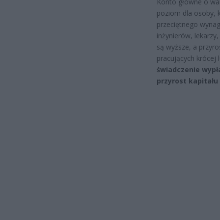
Konto główne o wart
poziom dla osoby, k
przeciętnego wynagr
inżynierów, lekarzy
są wyższe, a przyro
pracujących krócej 
świadczenie wypł
przyrost kapitału