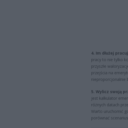
4. Im dłużej pracu
pracy to nie tylko k
przyszłe waloryzac
przejścia na emery
nieproporcjonalnie 
5. Wylicz swoją p
jest kalkulator em
różnych datach prze
Warto uruchomić go 
porównać scenariusz