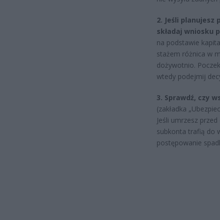
2. Jeśli planujesz
składaj wniosku p
na podstawie kapita
stażem różnica w m
dożywotnio. Poczeka
wtedy podejmij decy
3. Sprawdź, czy 
(zakładka „Ubezpie
Jeśli umrzesz przed 
subkonta trafią do 
postępowanie spadk