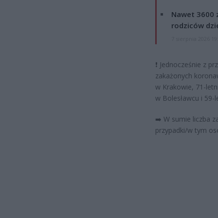
Nawet 3600 z
rodziców dzie
7 sierpnia 2026 19
❗ Jednocześnie z pr
zakażonych koronawi
w Krakowie, 71-letn
w Bolesławcu i 59-l
➡️ W sumie liczba z
przypadki/w tym os