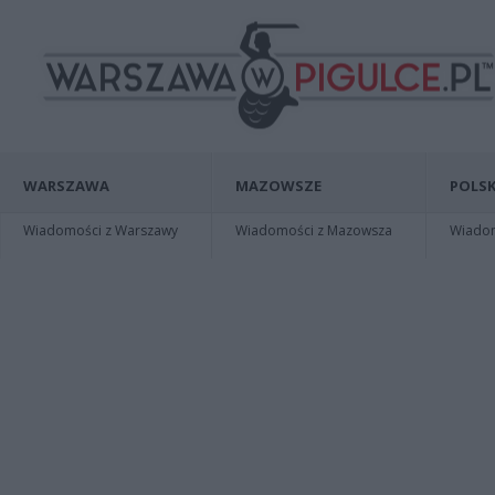
WARSZAWA
MAZOWSZE
POLSK
Wiadomości z Warszawy
Wiadomości z Mazowsza
Wiadomo