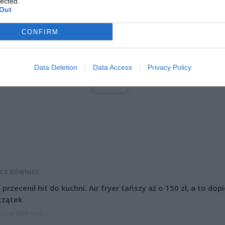
lected.
Out
CONFIRM
Data Deletion
Data Access
Privacy Policy
ad
CZ RÓWNIEŻ:
l przecenił hit do kuchni. Air fryer tańszy aż o 150 zł, a to dop
czątek
erpnia 2026 16:06