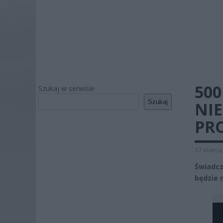
500
Szukaj w serwisie
Szukaj
NI
PR
17 marca 
Świadcz
będzie 