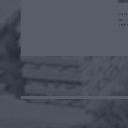
finans
podat
język 