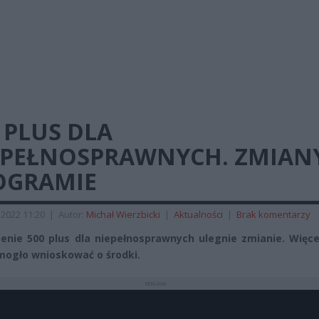
 PLUS DLA
EPEŁNOSPRAWNYCH. ZMIAN
OGRAMIE
2022 11:20
|
Autor:
Michał Wierzbicki
|
Aktualności
|
Brak komentarzy
enie 500 plus dla niepełnosprawnych ulegnie zmianie. Więce
mogło wnioskować o środki.
REKLAMA