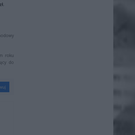
ł.
chodowy
ym roku
jący do
wuj