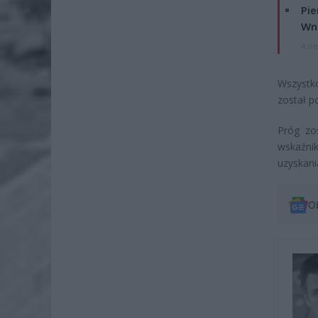
Pie
Wni
4 si
Wszystk
został p
Próg zo
wskaźni
uzyskani
O