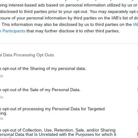
eing interest-based ads based on personal information utilized by us or
disclosed to third parties prior to your opt-out. You may separately opt-
losure of your personal information by third parties on the IAB’s list of
. This information may also be disclosed by us to third parties on the
IA
Participants
that may further disclose it to other third parties.
l Data Processing Opt Outs
o opt-out of the Sharing of my personal data.
In
o opt-out of the Sale of my Personal Data.
Fot. Pixabay
In
pory o 500 plus dla niepełnosprawnych mogły się obiegać o
to opt-out of processing my Personal Data for Targeted
ing.
sprawnościami lub ich opiekunowie. Warunkiem było okazanie orzec
In
ności do pracy i samodzielnej egzystencji i nieprzekroczeni
wego.
o opt-out of Collection, Use, Retention, Sale, and/or Sharing
ersonal Data that Is Unrelated with the Purposes for which it