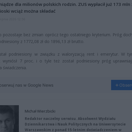
niądze dla milionów polskich rodzin. ZUS wypłacił już 173 mln z
oski wciąż można składać
erpnia 2026 12:56
o pozostaje bez zmian oprócz tego ostatniego kryterium. Próg do
odniesiony z 1772,08 zł do 1896,13 zł brutto.
stał podniesiony w związku z waloryzacją rent i emerytur. W t
k wyniósł 7 proc. i o tyle też został podniesiony próg uprawnia
a świadczenia.
bserwuj nas w Google News
Obser
Michał Wierzbicki
Redaktor naczelny serwisu. Absolwent Wydziału
Dziennikarstwa i Nauk Politycznych na Uniwersytecie
Warszawskim z ponad 15-letnim doświadczeniem w