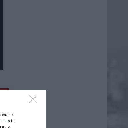
daj
sonal or
ection to
ou may