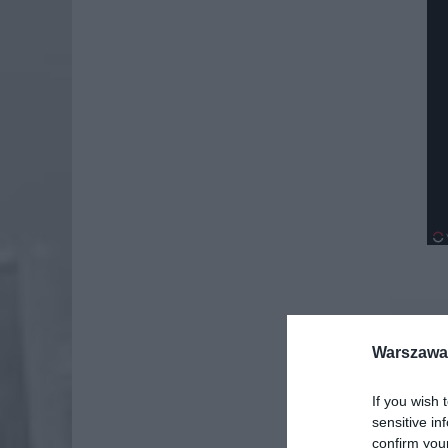
Dod
Warszawa 
If you wish 
sensitive in
confirm you