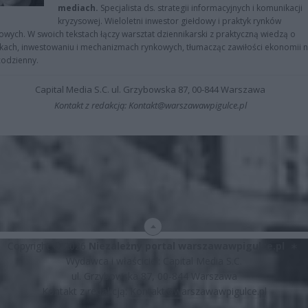
mediach.
Specjalista ds. strategii informacyjnych i komunikacji
kryzysowej. Wieloletni inwestor giełdowy i praktyk rynków
owych. W swoich tekstach łączy warsztat dziennikarski z praktyczną wiedzą o
kach, inwestowaniu i mechanizmach rynkowych, tłumacząc zawiłości ekonomii 
codzienny.
Capital Media S.C. ul. Grzybowska 87, 00-844 Warszawa
Kontakt z redakcją: Kontakt@warszawawpigulce.pl
Copyright © 2026
Niezależny portal warszawawpigulce.pl
∗
Wydawca i właściciel: Capital Media S.C.
ul. Grzybowska 87, 00-844 Warszawa
Kontakt z redakcją:
Kontakt@warszawawpigulce.pl