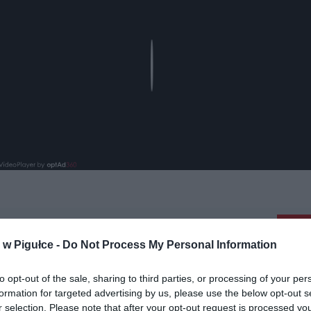
Play
aj nas do preferowanych źródeł w Google
Do
w Pigułce -
Do Not Process My Personal Information
to opt-out of the sale, sharing to third parties, or processing of your per
formation for targeted advertising by us, please use the below opt-out s
r selection. Please note that after your opt-out request is processed y