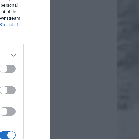
 personal
out of the
 downstream
B’s List of
soby z
zenia o
e progu