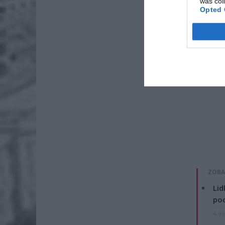
was col
Opted 
ZOBA
Lid
po
4 si