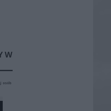
Y W
j osób