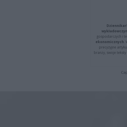
Dziennikar
wykładowczyn
gospodarczych i t
ekonomicznych
.
precyzyjne artyku
branży, swoje tekst
Cap