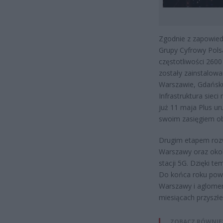
Zgodnie z zapowiedz
Grupy Cyfrowy Pols
częstotliwości 260
zostały zainstalow
Warszawie, Gdańsku,
Infrastruktura siec
już 11 maja Plus ur
swoim zasięgiem ob
Drugim etapem rozw
Warszawy oraz okol
stacji 5G. Dzięki t
Do końca roku pows
Warszawy i aglomer
miesiącach przyszłe
ZOBACZ RÓWNIE