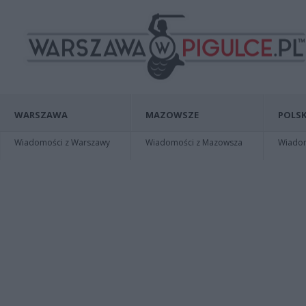
WARSZAWA
MAZOWSZE
POLSK
Wiadomości z Warszawy
Wiadomości z Mazowsza
Wiadomo