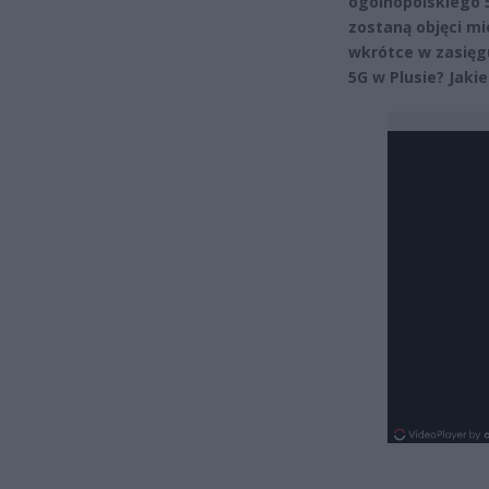
ogólnopolskiego 5
zostaną objęci m
wkrótce w zasięgu
5G w Plusie? Jaki