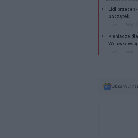
Lidl przeceni
początek
4 sierpnia 2026 16
Pieniądze dla
Wnioski wcią
4 sierpnia 2026 12
Obserwuj na