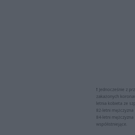
❗ Jednocześnie z pr
zakażonych koronawi
letnia kobieta ze s
82-letni mężczyzna z
84-letni mężczyzna 
współistniejące.