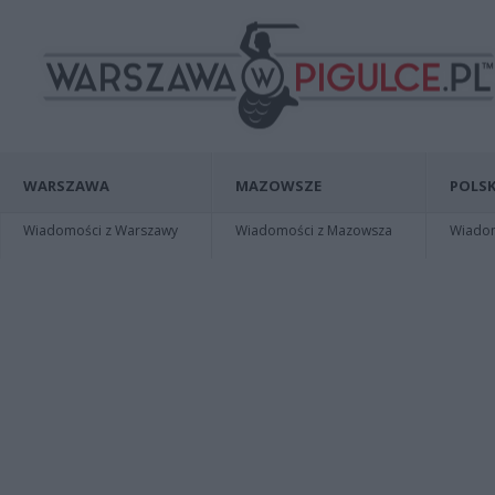
WARSZAWA
MAZOWSZE
POLSK
Wiadomości z Warszawy
Wiadomości z Mazowsza
Wiadomo