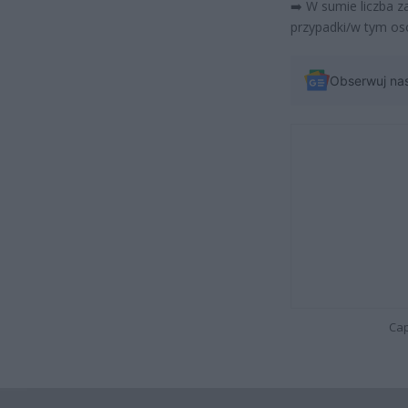
➡️ W sumie liczba z
przypadki/w tym os
Obserwuj na
Cap