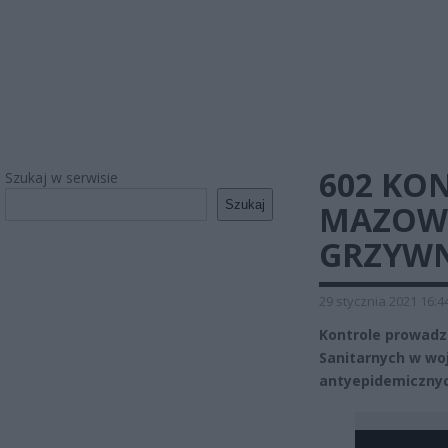
602 KO
Szukaj w serwisie
Szukaj
MAZOWS
GRZYWN
29 stycznia 2021 16:4
Kontrole prowad
Sanitarnych w wo
antyepidemicznyc