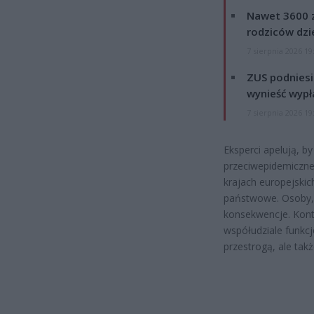
Nawet 3600 z
rodziców dzie
7 sierpnia 2026 19
ZUS podniesie
wynieść wypł
7 sierpnia 2026 19
Eksperci apelują, b
przeciwepidemiczne u
krajach europejski
państwowe. Osoby, 
konsekwencje. Kont
współudziale funkcj
przestrogą, ale tak