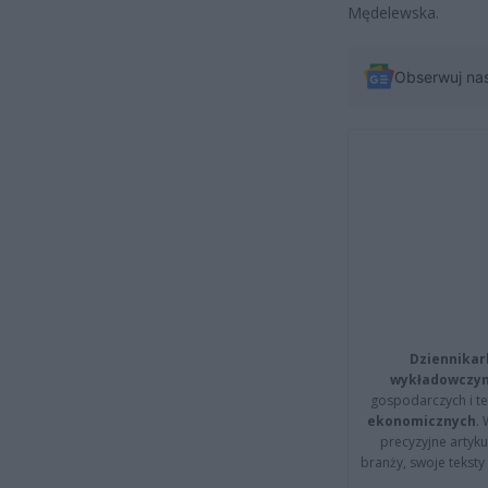
Mędelewska.
Obserwuj na
Dziennikar
wykładowczyn
gospodarczych i t
ekonomicznych
.
precyzyjne artyku
branży, swoje tekst