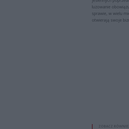
jesiennych poprzedn
luzowanie obowiązu
sprawie, w wielu m
otwierają swoje biz
ZOBACZ RÓWNIE