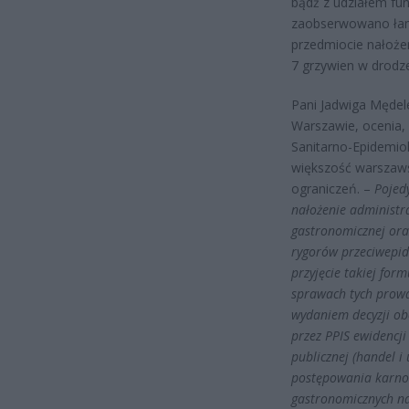
bądź z udziałem fun
zaobserwowano łam
przedmiocie nałożen
7 grzywien w drodz
Pani Jadwiga Mędel
Warszawie, ocenia,
Sanitarno-Epidemio
większość warszaws
ograniczeń. –
Pojed
nałożenie administra
gastronomicznej or
rygorów przeciwepid
przyjęcie takiej for
sprawach tych prowa
wydaniem decyzji ob
przez PPIS ewidencji
publicznej (handel i
postępowania karnoa
gastronomicznych n