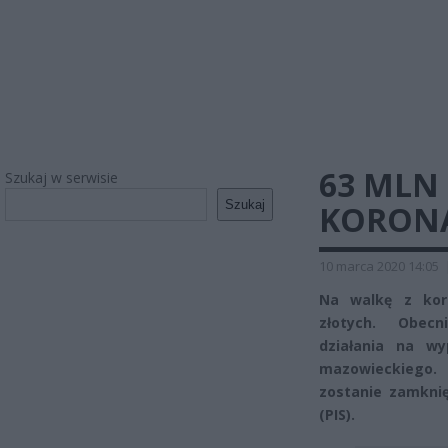
63 MLN
Szukaj w serwisie
Szukaj
KORON
10 marca 2020 14:05
Na walkę z kor
złotych. Obecn
działania na w
mazowieckiego. O
zostanie zamkni
(PIS).