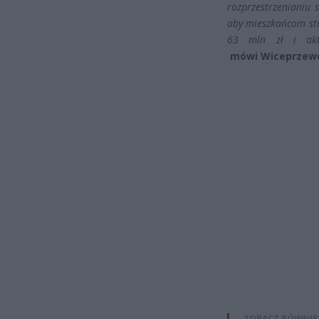
rozprzestrzenianiu s
aby mieszkańcom sto
63 mln zł i akt
mówi
Wiceprzewo
ZOBACZ RÓWNIE