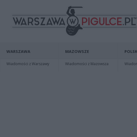
WARSZAWA
MAZOWSZE
POLSK
Wiadomości z Warszawy
Wiadomości z Mazowsza
Wiadomo