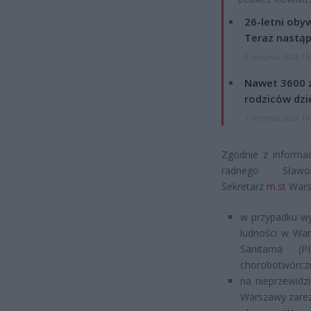
26-letni obyw
Teraz nastąp
8 sierpnia 2026 15
Nawet 3600 z
rodziców dzie
7 sierpnia 2026 19
Zgodnie z informac
radnego Sławo
Sekretarz
m.st
Wars
w przypadku wy
ludności w War
Sanitarna (P
chorobotwórcze
na nieprzewidz
Warszawy zarez