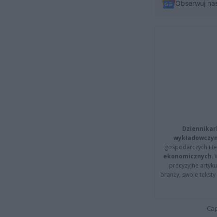
Obserwuj na
Dziennikar
wykładowczyn
gospodarczych i t
ekonomicznych
.
precyzyjne artyku
branży, swoje tekst
Cap