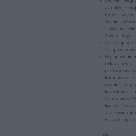
obecnie Woje
aktualizuje wo
terenie wojew
Bezpieczeństwa 
z Mazowiecki
Epidemiologic
Nie zakupiono 
zakupu w przysz
W planach nie
odkażających.
(zaktualizowa
koronawiruse
również w pr
kropelkową, j
Koronawirus SA
lipidów. Oznac
jest mycie rąk
wszystkich pom