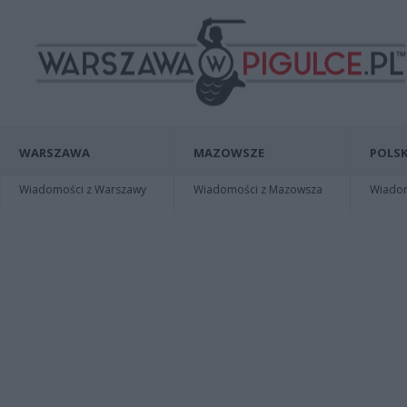
WARSZAWA
MAZOWSZE
POLSK
Wiadomości z Warszawy
Wiadomości z Mazowsza
Wiadomo