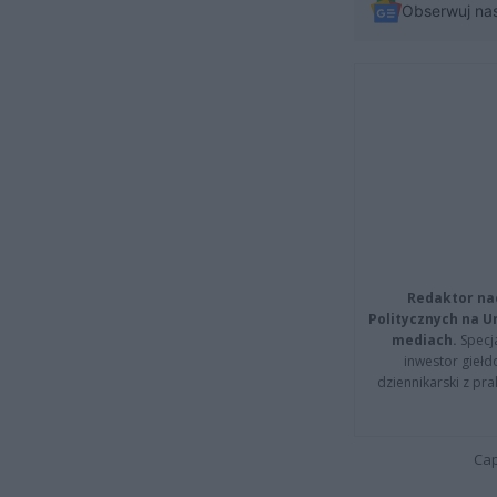
Obserwuj na
Redaktor na
Politycznych na 
mediach.
Specja
inwestor giełd
dziennikarski z pr
Cap