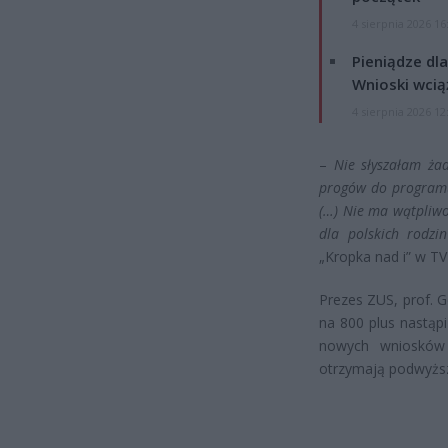
4 sierpnia 2026 16
Pieniądze dla
Wnioski wcią
4 sierpnia 2026 12
–
Nie słyszałam ża
progów do programu
(…) Nie ma wątpliwoś
dla polskich rodzi
„Kropka nad i” w T
Prezes ZUS, prof. G
na 800 plus nastąp
nowych wniosków 
otrzymają podwyższ