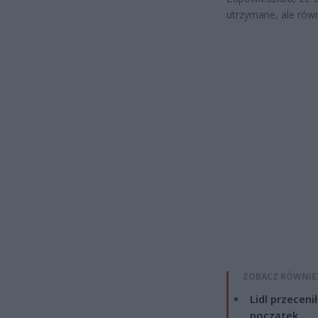
utrzymane, ale rów
ZOBACZ RÓWNIE
Lidl przeceni
początek