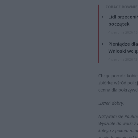
ZOBACZ RÓWNIE
Lidl przeceni
początek
4 sierpnia 2026 16
Pieniądze dla
Wnioski wcią
4 sierpnia 2026 12
Chcąc pomóc kobiec
zbiórkę wśród poli
cenna dla pokrzywdz
„
Dzień dobry,
Nazywam się Paulina
Wydziale do walki z
kolega z pokoju miał
zawiadomienia od lu