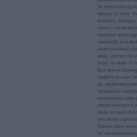
do pokoju starszą ko
okazało 95 latkę. Pa
wcześniej. Wracając
razem z nią wszedł n
kierownik wodociągó
oświadczył, że w bl
miała możliwość choc
wodę i patrzeć czy n
kazał. Po około 15 m
by w tym nic dziwneg
zaufanie do ludzi. 
itp. Najbardziej jed
oszczędności swojego
konsekwencji udało j
złotych miesięcznie 
mężu, obrączki ślubn
mieszkania i operacj
Kobieta, która wycho
nic nie zrekompensuj