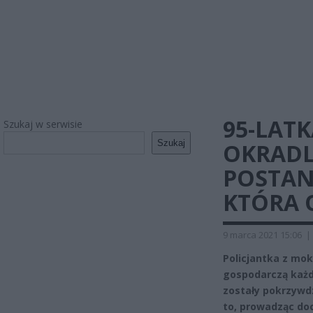
95-LAT
Szukaj w serwisie
Szukaj
OKRADL
POSTAN
KTÓRA 
9 marca 2021 15:06
|
Policjantka z mo
gospodarczą każd
zostały pokrzywd
to, prowadząc do