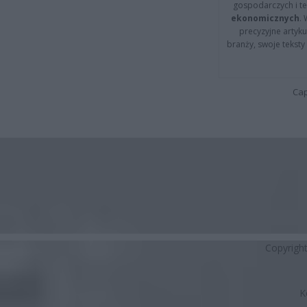
gospodarczych i t
ekonomicznych
.
precyzyjne artyku
branży, swoje tekst
Cap
Copyrigh
K