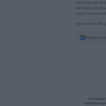
jakikolwiek sposób p
najmniejszą choćby 
twarzy Pani Weronik
Aby wesprzeć kliknij
Obserwuj na
Dziennikar
wykładowczyn