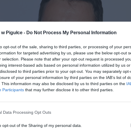
w Pigułce -
Do Not Process My Personal Information
to opt-out of the sale, sharing to third parties, or processing of your per
formation for targeted advertising by us, please use the below opt-out s
r selection. Please note that after your opt-out request is processed y
eing interest-based ads based on personal information utilized by us or
disclosed to third parties prior to your opt-out. You may separately opt-
losure of your personal information by third parties on the IAB’s list of
. This information may also be disclosed by us to third parties on the
IA
Participants
that may further disclose it to other third parties.
Fot. Cezary Piwowarski, CC BY 3.0 / Wikipedia
l Data Processing Opt Outs
ysz zwrócił się w dramatycznym apelu o pomoc przedsiębiorcom z W
śnie wyraził nadzieję, że obostrzenia niebawem zostaną zluzowane.
o opt-out of the Sharing of my personal data.