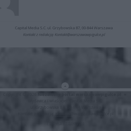
Capital Media S.C. ul. Grzybowska 87, 00-844 Warszawa
Kontakt z redakcją: Kontakt@warszawawpigulce.pl
Copyright © 2026
Niezależny portal warszawawpigulce.pl
∗
Wydawca i właściciel: Capital Media S.C.
ul. Grzybowska 87, 00-844 Warszawa
Kontakt z redakcją:
Kontakt@warszawawpigulce.pl
Polityka Redakcyjna