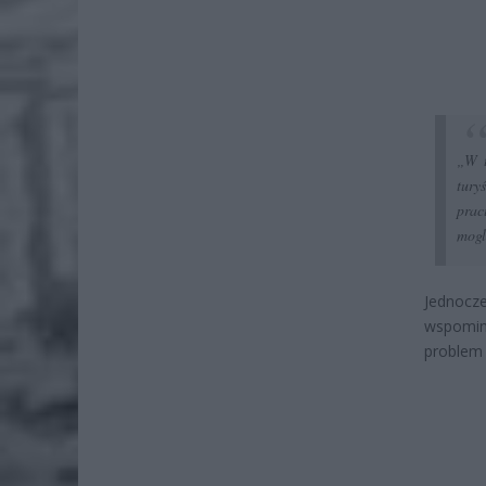
„W t
tury
prac
mogl
Jednocze
wspomina
problem