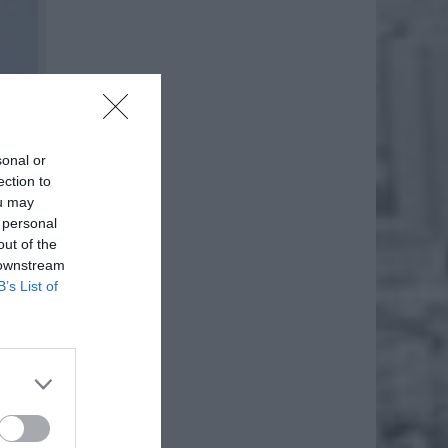
sonal or
ection to
ou may
 personal
out of the
 downstream
B’s List of
isły i