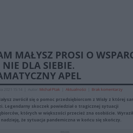
M MAŁYSZ PROSI O WSPARC
 NIE DLA SIEBIE.
AMATYCZNY APEL
ia 2021 15:14
|
Autor:
Michał Ptak
|
Aktualności
|
Brak komentarzy
łysz zwrócił się o pomoc przedsiębiorcom z Wisły z której s
i. Legendarny skoczek powiedział o tragicznej sytuacji
ębiorców, których w większości przecież zna osobiście. Wyraził
 nadzieję, że sytuacja pandemiczna w końcu się skończy.
REKLAMA