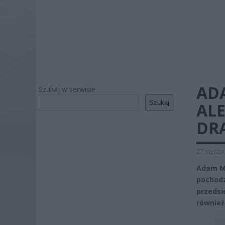
ADA
Szukaj w serwisie
Szukaj
ALE
DR
27 styczn
Adam Ma
pochodz
przedsi
również