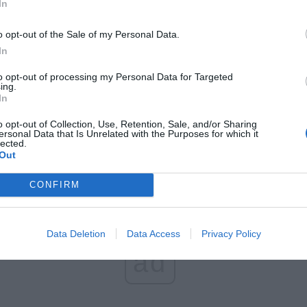
In
CZ RÓWNIEŻ:
o opt-out of the Sale of my Personal Data.
et 3600 zł miesięcznie zamiast 800+. Nowa propozycja dla
In
ziców dzieci do 3. roku życia
erpnia 2026 19:29
to opt-out of processing my Personal Data for Targeted
ing.
 podniesie próg 500 plus dla seniorów. Policzyliśmy, ile może
In
ieść wypłata przy emeryturze od 2200 do 2700 zł
o opt-out of Collection, Use, Retention, Sale, and/or Sharing
erpnia 2026 19:14
ersonal Data that Is Unrelated with the Purposes for which it
lected.
Out
CONFIRM
Data Deletion
Data Access
Privacy Policy
ad