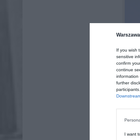
Warszawa 
If you wish 
sensitive in
confirm you
continue se
information 
further disc
participants
Downstream 
Persona
Adam Mał
jednocze
I want t