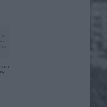
 jako
przeć
iorcy
ak sam
aby