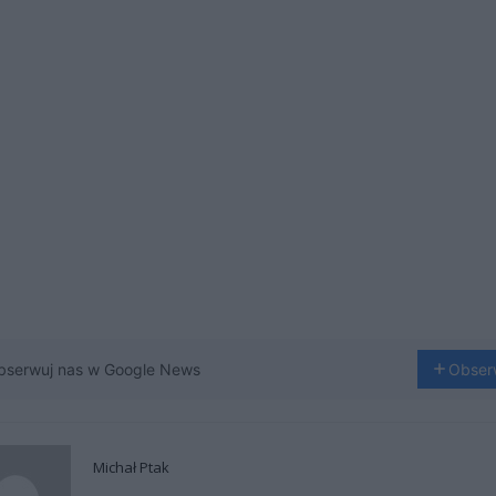
bserwuj nas w Google News
Obser
Michał Ptak