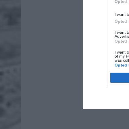
Opted 
ZOBA
I want t
Naw
Opted 
rod
7 si
I want 
Advertis
ZUS
Opted 
wyn
I want t
7 si
of my P
was col
Opted 