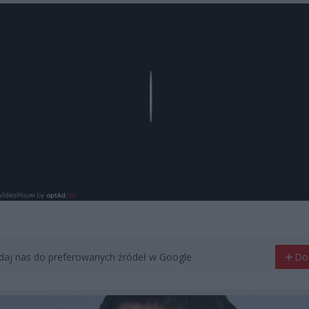
Play
aj nas do preferowanych źródeł w Google
Do