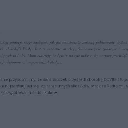
akiej sytuacji mogę zachęcić, jak już obostrzenia zostaną poluzowane, byście
ści odwiedzili Wisłę. Jest tu mnóstwo atrakcji, które możecie zobaczyć i wes
ujących tu ludzi. Mam nadzieję, że będzie na tyle dobrze, by wszyscy przedsięb
i funkcjonować.”
– powiedział Małysz.
śnie przypomnijmy, że sam skoczek przeszedł chorobę COVID-19. J
ł najbardziej bał się, że zarazi innych skoczków przez co kadra miał
 z przygotowaniami do skoków.