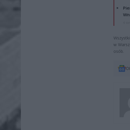
Pie
Wni
4 si
Wszystki
w Warsz
osób.
O