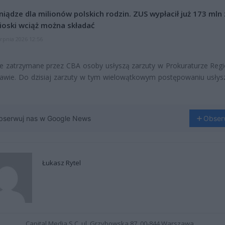
niądze dla milionów polskich rodzin. ZUS wypłacił już 173 mln z
oski wciąż można składać
erpnia 2026 12:56
e zatrzymane przez CBA osoby usłyszą zarzuty w Prokuraturze Regi
awie. Do dzisiaj zarzuty w tym wielowątkowym postępowaniu usłys
bserwuj nas w Google News
Obser
Łukasz Rytel
Capital Media S.C. ul. Grzybowska 87, 00-844 Warszawa