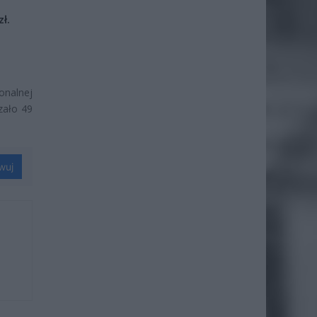
ł.
onalnej
zało 49
wuj