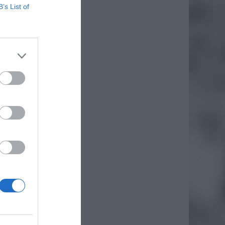
B’s List of
cyjnego
y osoby
wyżenia
 banków
akresie