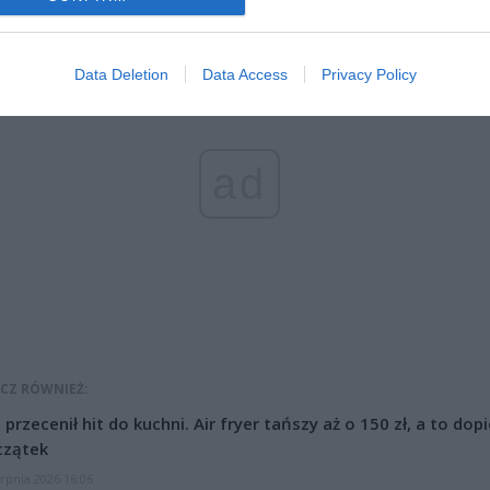
Data Deletion
Data Access
Privacy Policy
ad
CZ RÓWNIEŻ:
l przecenił hit do kuchni. Air fryer tańszy aż o 150 zł, a to dop
czątek
erpnia 2026 16:06