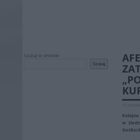
AFE
Szukaj w serwisie
Szukaj
ZA
„P
KUR
13 czerwc
Kolejne
w śledz
GetBack