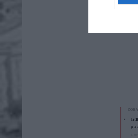
ZOBA
Lid
po
4 si