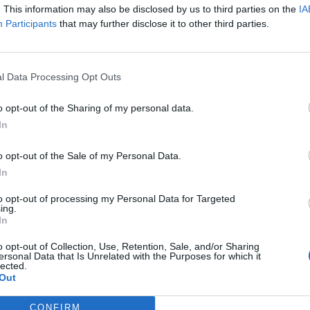
. This information may also be disclosed by us to third parties on the
IA
Participants
that may further disclose it to other third parties.
l Data Processing Opt Outs
o opt-out of the Sharing of my personal data.
In
o opt-out of the Sale of my Personal Data.
In
Fot. CBA
to opt-out of processing my Personal Data for Targeted
ing.
In
nariusze warszawskiej delegatury Centralnego Biura Antykorup
ali pięć osób w związku ze śledztwem dotyczącym GetBack. Czter
o opt-out of Collection, Use, Retention, Sale, and/or Sharing
ne są o manipulację kursem akcji spółki EGB Investments w celu za
ersonal Data that Is Unrelated with the Purposes for which it
lected.
tości. Piąta z zatrzymanych osób to były pracownik jednego z
Out
any o oszustwo oraz prowadzenie bez zezwolenia działalności w z
nstrumentami finansowymi.
CONFIRM