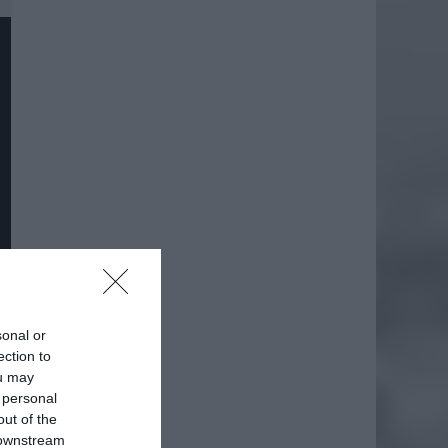
sonal or
ection to
ou may
daj
 personal
out of the
 downstream