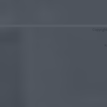
Copyrigh
K