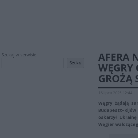
AFERA 
Szukaj w serwisie
Szukaj
WĘGRY 
GROŻĄ 
16 lipca 2025 12:44
|
Węgry żądają san
Budapeszt–Kijów
oskarżył Ukrain
Węgier walczącego