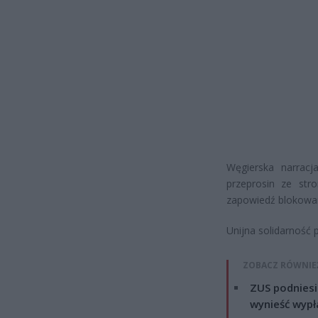
Węgierska narrac
przeprosin ze stro
zapowiedź blokowan
Unijna solidarność 
ZOBACZ RÓWNIE
ZUS podniesie
wynieść wypł