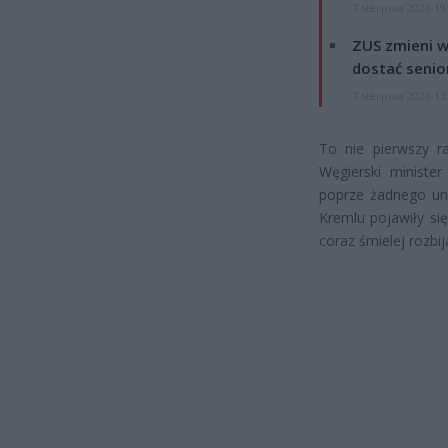
7 sierpnia 2026 19
ZUS zmieni w
dostać senio
7 sierpnia 2026 13
To nie pierwszy ra
Węgierski minister
poprze żadnego uni
Kremlu pojawiły si
coraz śmielej rozbi