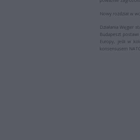
poważnie zagrożon
Nowy rozdział w wo
Działania Węgier st
Budapeszt postawi 
Europy, jeśli w ko
konsensusem NAT