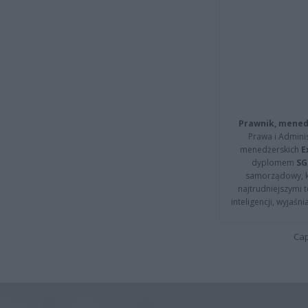
Prawnik, menedż
Prawa i Adminis
menedżerskich
E
dyplomem
SG
samorządowy, kt
najtrudniejszymi t
inteligencji, wyjaś
Cap