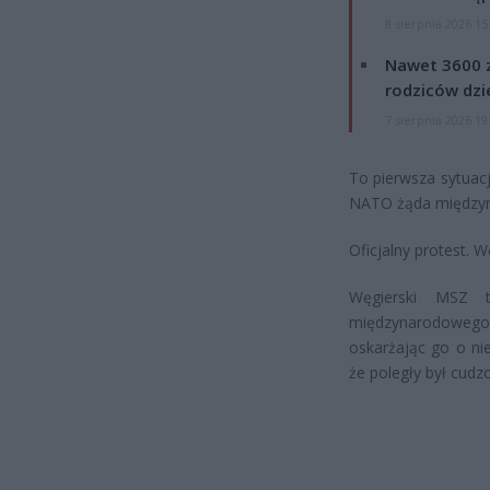
8 sierpnia 2026 15
Nawet 3600 z
rodziców dzie
7 sierpnia 2026 19
To pierwsza sytuacj
NATO żąda międzyna
Oficjalny protest. 
Węgierski MSZ t
międzynarodowego
oskarżając go o ni
że poległy był cud