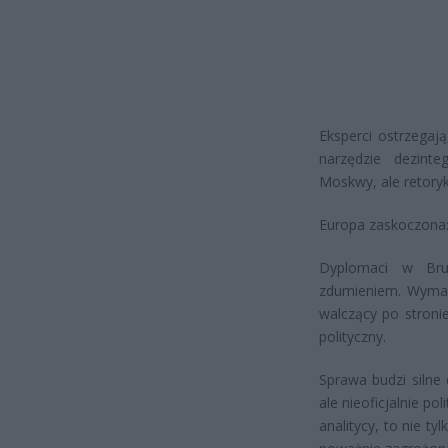
Eksperci ostrzegaj
narzędzie dezinte
Moskwy, ale retoryk
Europa zaskoczona:
Dyplomaci w Bru
zdumieniem. Wymaga
walczący po stroni
polityczny.
Sprawa budzi silne 
ale nieoficjalnie p
analitycy, to nie t