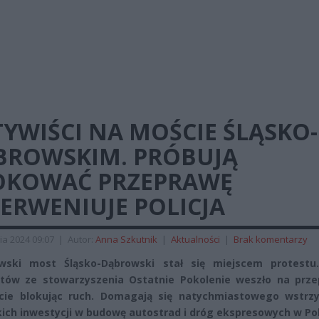
YWIŚCI NA MOŚCIE ŚLĄSKO-
BROWSKIM. PRÓBUJĄ
OKOWAĆ PRZEPRAWĘ
ERWENIUJE POLICJA
ia 2024 09:07
|
Autor:
Anna Szkutnik
|
Aktualności
|
Brak komentarzy
wski most Śląsko-Dąbrowski stał się miejscem protestu.
tów ze stowarzyszenia Ostatnie Pokolenie weszło na prze
icie blokując ruch. Domagają się natychmiastowego wstrz
ich inwestycji w budowę autostrad i dróg ekspresowych w Po