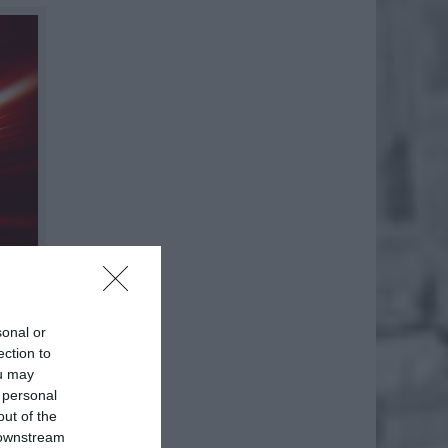
sonal or
ection to
ou may
 personal
out of the
 downstream