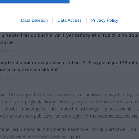
Data Deletion
Data Access
Privacy Policy
CZ RÓWNIEŻ:
l przecenił hit do kuchni. Air fryer tańszy aż o 150 zł, a to dop
czątek
erpnia 2026 16:06
niądze dla milionów polskich rodzin. ZUS wypłacił już 173 mln z
oski wciąż można składać
erpnia 2026 12:56
wie Ostatniego Pokolenia twierdzą, że budowa nowych dróg t
 która tylko pogłębia kryzys klimatyczny i uzależnienie od samo
ją hasła nawołujące do natychmiastowego przestawienia 
żony transport publiczny i zeroemisyjne formy przemieszczania się.
rmuje Jakub Pacyniak z Komendy Rejonowej Policji Warszawa I, na 
a błyskawicznie interweniowali policjanci.