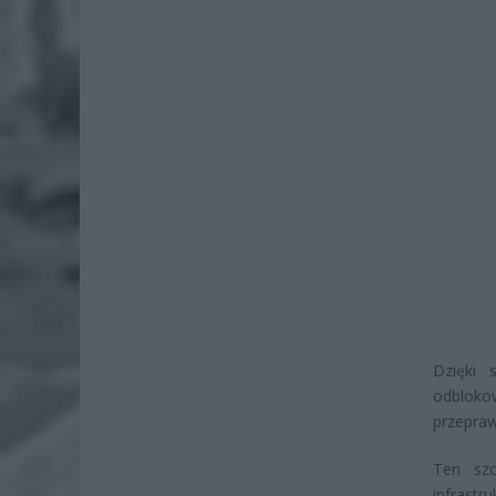
Dzięki 
odbloko
przepraw
Ten szo
infrastr