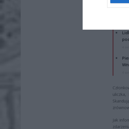
ZOBA
Lid
po
4 si
Pie
Wni
4 si
Członko
uliczka,
Skandu
zrównowa
Jak info
zdarzeni