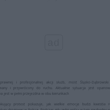
ad
sprawnej i profesjonalnej akcji służb, most Śląsko-Dąbrowski
wany i przywrócony do ruchu. Aktualnie sytuacja jest opano
a jest w pełni przejezdna w obu kierunkach
kujący protest pokazuje, jak wielkie emocje budzi kwestia 
uktury drogowej w Polsce. Podczas gdy jedni widzą w tym niezbędny 