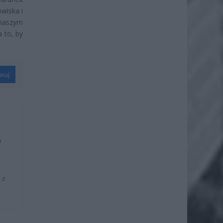
wiska i
 naszym
 to, by
wuj
u
 z