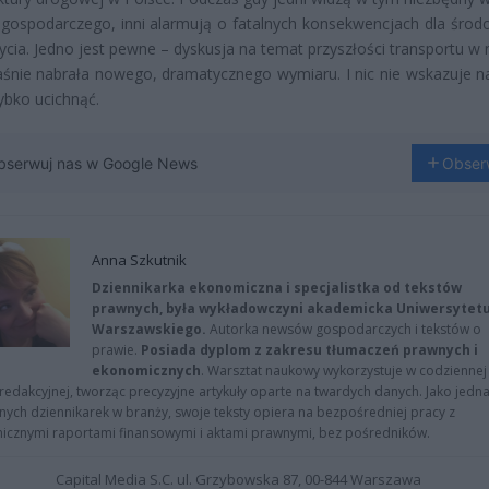
gospodarczego, inni alarmują o fatalnych konsekwencjach dla środo
życia. Jedno jest pewne – dyskusja na temat przyszłości transportu w
aśnie nabrała nowego, dramatycznego wymiaru. I nic nie wskazuje na
ybko ucichnąć.
bserwuj nas w Google News
Obser
Anna Szkutnik
Dziennikarka ekonomiczna i specjalistka od tekstów
prawnych, była wykładowczyni akademicka Uniwersytet
Warszawskiego.
Autorka newsów gospodarczych i tekstów o
prawie.
Posiada dyplom z zakresu tłumaczeń prawnych i
ekonomicznych
. Warsztat naukowy wykorzystuje w codziennej
redakcyjnej, tworząc precyzyjne artykuły oparte na twardych danych. Jako jedna
znych dziennikarek w branży, swoje teksty opiera na bezpośredniej pracy z
nicznymi raportami finansowymi i aktami prawnymi, bez pośredników.
Capital Media S.C. ul. Grzybowska 87, 00-844 Warszawa