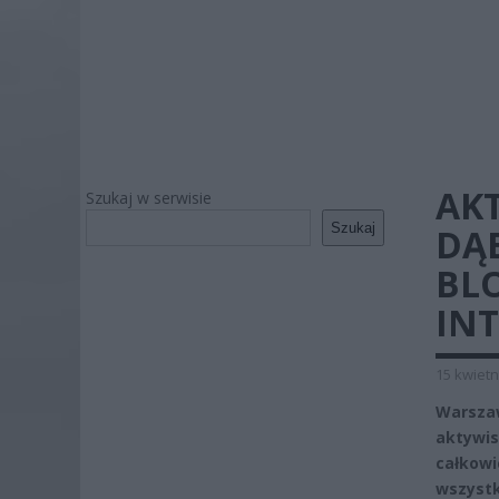
AKT
Szukaj w serwisie
Szukaj
DĄ
BL
INT
15 kwietn
Warsza
aktywis
całkow
wszystk