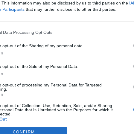
braz zaprojektowany przez Warszawa w Pigułce wygenerowany w DA
. This information may also be disclosed by us to third parties on the
IA
Participants
that may further disclose it to other third parties.
e❗️Kilka osób weszło na Most Śląsko-Dąbrowski. Domagają się zatrzymania b
ch autostrad i dróg ekspresowych.
pic.twitter.com/kLCByrXLOy
l Data Processing Opt Outs
tatnie Pokolenie (@OstatniePokolen)
April 15, 2024
o opt-out of the Sharing of my personal data.
In
o opt-out of the Sale of my Personal Data.
In
to opt-out of processing my Personal Data for Targeted
ing.
In
ad
o opt-out of Collection, Use, Retention, Sale, and/or Sharing
ersonal Data that Is Unrelated with the Purposes for which it
lected.
Out
CONFIRM