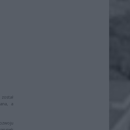
 został
wana, a
rozwoju
warunek