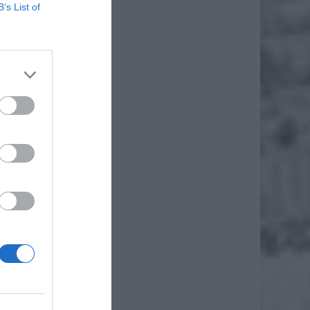
LL·E 3
B’s List of
udowy