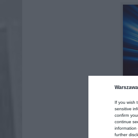
Warszawa 
If you wish 
sensitive in
confirm you
continue se
information 
further disc