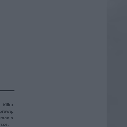
 Kilku
prawę,
ymania
lsce.