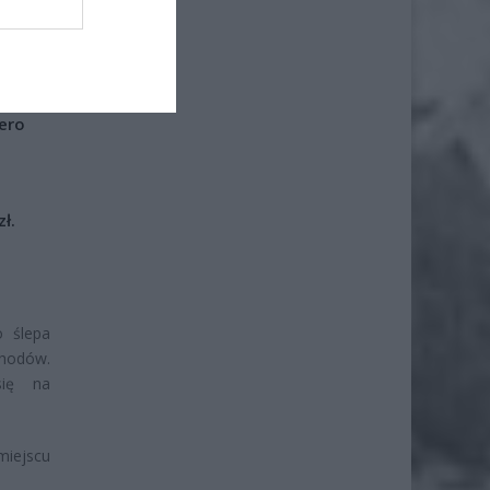
iero
ł.
o ślepa
chodów.
się na
miejscu