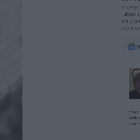
rozwoju 
jakości 
kraju wł
miała sz
O
pracy 
nielic
zagra