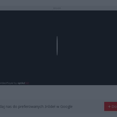
REKLAMA
Play
aj nas do preferowanych źródeł w Google
Do