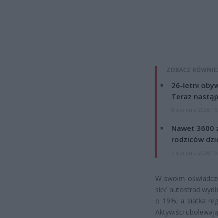
ZOBACZ RÓWNIE
26-letni obyw
Teraz nastąp
8 sierpnia 2026 15
Nawet 3600 z
rodziców dzie
7 sierpnia 2026 19
W swoim oświadczen
sieć autostrad wydł
o 19%, a siatka re
Aktywiści ubolewają