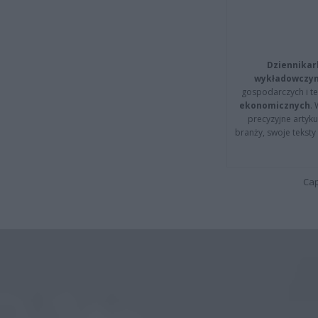
Dziennikar
wykładowczyn
gospodarczych i t
ekonomicznych
.
precyzyjne artyku
branży, swoje tekst
Cap