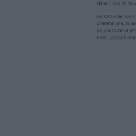
skłonić rząd do za
Na szczęście, dzięk
udaremniona. Funkc
do opuszczenia jez
Policji, osoby bior