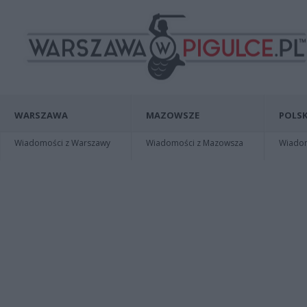
WARSZAWA
MAZOWSZE
POLSK
Wiadomości z Warszawy
Wiadomości z Mazowsza
Wiadomo