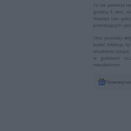
To nie pierwsza te
godziną 8 rano, o
Również tam policj
protestujących i pr
Choć postulaty ak
budzić refleksję, 
utrudnienia tysiąc
w godzinach szcz
mieszkańcom.
Obserwuj na