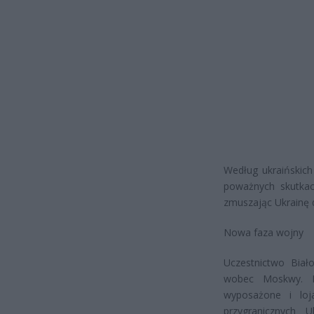
Według ukraińskich
poważnych skutkach
zmuszając Ukrainę d
Nowa faza wojny
Uczestnictwo Biał
wobec Moskwy. Bi
wyposażone i loj
przygranicznych U