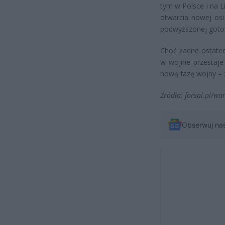
tym w Polsce i na L
otwarcia nowej osi
podwyższonej goto
Choć żadne ostatec
w wojnie przestaje
nową fazę wojny – 
Źródło: forsal.pl/wa
Obserwuj na