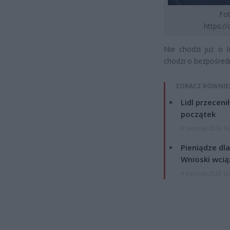
Fot
https:/
Nie chodzi już o l
chodzi o bezpośredni
ZOBACZ RÓWNIE
Lidl przeceni
początek
4 sierpnia 2026 16
Pieniądze dla
Wnioski wcią
4 sierpnia 2026 12