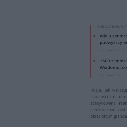
ZOBACZ RÓWNIE
Wielu senior
podwyższy e
4 sierpnia 2026 12
1600 zł mies
Wiadomo, co
4 sierpnia 2026 12
Rosja, jak wskazuj
spójności i determ
zdecydowaną reak
przekroczone zosta
określonych granic