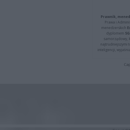
Prawnik, menedż
Prawa i Adminis
menedżerskich
E
dyplomem
SG
samorządowy, kt
najtrudniejszymi t
inteligencji, wyjaś
Cap