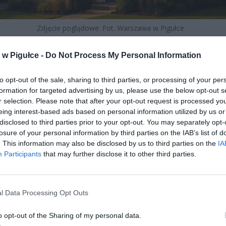
Zdjęcie poglądowe. Fot. Warszawa w Pigułce
łaściciele domów znaleźli się w pułapce. Jeszcze kilka lat temu 
w Pigułce -
Do Not Process My Personal Information
ni do szybkiej i ekologicznej wymiany „kopciuchów” węglow
sne, kondensacyjne kotły gazowe. Był to symbol postępu, kom
to opt-out of the sale, sharing to third parties, or processing of your per
zego powietrza w miastach. Rządowe dopłaty z programu
„
formation for targeted advertising by us, please use the below opt-out s
ze”
hojnie wspierały ten kierunek, a gaz stawał się niemal nowym 
r selection. Please note that after your opt-out request is processed y
owym.
eing interest-based ads based on personal information utilized by us or
disclosed to third parties prior to your opt-out. You may separately opt-
losure of your personal information by third parties on the IAB’s list of
. This information may also be disclosed by us to third parties on the
IA
Participants
that may further disclose it to other third parties.
l Data Processing Opt Outs
ad
o opt-out of the Sharing of my personal data.