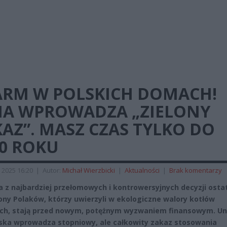
ARM W POLSKICH DOMACH!
IA WPROWADZA „ZIELONY
AZ”. MASZ CZAS TYLKO DO
40 ROKU
 2025 16:20
|
Autor:
Michał Wierzbicki
|
Aktualności
|
Brak komentarzy
a z najbardziej przełomowych i kontrowersyjnych decyzji osta
liony Polaków, którzy uwierzyli w ekologiczne walory kotłów
h, stają przed nowym, potężnym wyzwaniem finansowym. Un
ska wprowadza stopniowy, ale całkowity zakaz stosowania