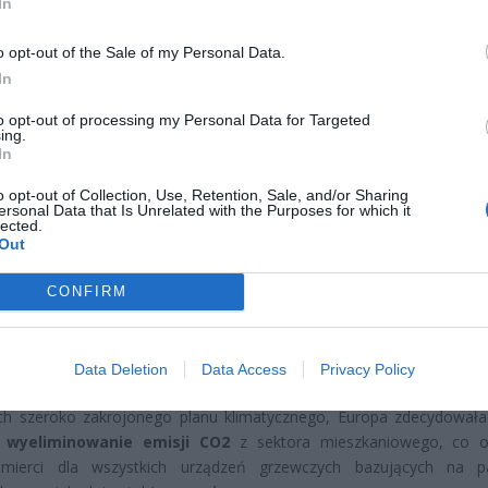
In
o opt-out of the Sale of my Personal Data.
In
to opt-out of processing my Personal Data for Targeted
ing.
CZ RÓWNIEŻ:
In
l przecenił hit do kuchni. Air fryer tańszy aż o 150 zł, a to dop
o opt-out of Collection, Use, Retention, Sale, and/or Sharing
czątek
ersonal Data that Is Unrelated with the Purposes for which it
lected.
erpnia 2026 16:06
Out
niądze dla milionów polskich rodzin. ZUS wypłacił już 173 mln z
CONFIRM
oski wciąż można składać
erpnia 2026 12:56
Data Deletion
Data Access
Privacy Policy
, ten „okres przejściowy” nagle się kończy. Bruksela nie pozostawia 
h szeroko zakrojonego planu klimatycznego, Europa zdecydowała
 wyeliminowanie emisji CO2
z sektora mieszkaniowego, co o
mierci dla wszystkich urządzeń grzewczych bazujących na pa