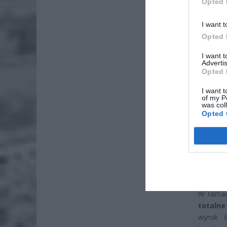
Opted 
I want t
Opted 
I want 
Advertis
ZOBA
Opted 
Lid
I want t
po
of my P
was col
4 si
Opted 
Pie
Wni
4 si
Niestety
W ramac
totalne
wyrok ś