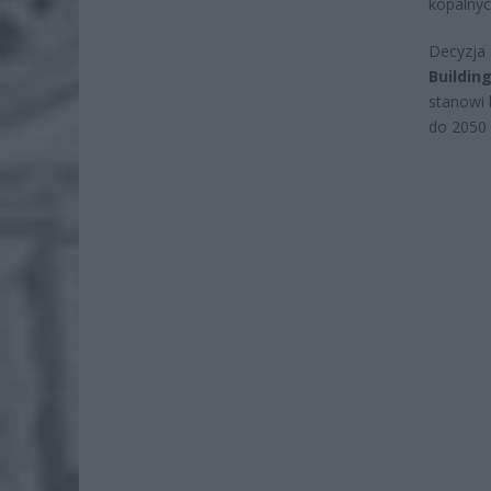
kopalnyc
Decyzja 
Buildin
stanowi 
do 2050 