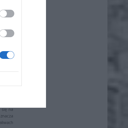
iero
ł.
złudzeń.
 się na
znacza
liwach