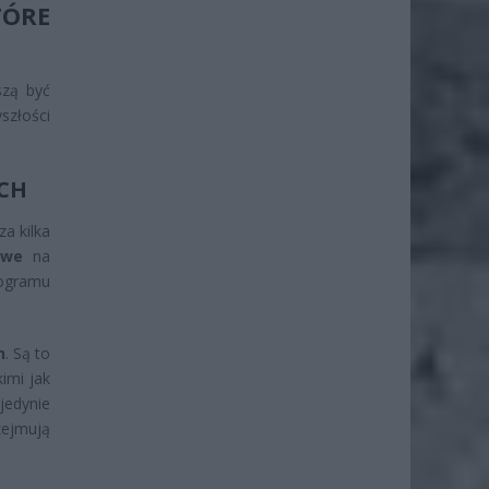
TÓRE
szą być
szłości
YCH
a kilka
owe
na
rogramu
h
. Są to
imi jak
edynie
zejmują