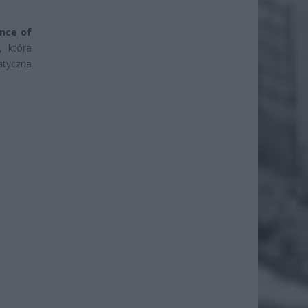
nce of
, która
matyczna