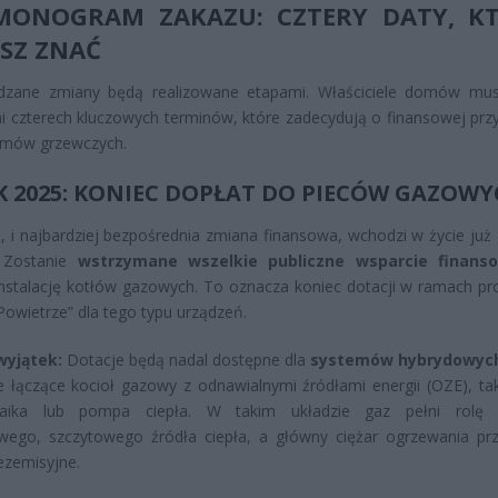
MONOGRAM ZAKAZU: CZTERY DATY, K
SZ ZNAĆ
zane zmiany będą realizowane etapami. Właściciele domów mu
 czterech kluczowych terminów, które zadecydują o finansowej przy
emów grzewczych.
OK 2025: KONIEC DOPŁAT DO PIECÓW GAZOW
, i najbardziej bezpośrednia zmiana finansowa, wchodzi w życie już z
. Zostanie
wstrzymane wszelkie publiczne wsparcie finans
instalację kotłów gazowych. To oznacza koniec dotacji w ramach p
Powietrze” dla tego typu urządzeń.
wyjątek:
Dotacje będą nadal dostępne dla
systemów hybrydowyc
je łączące kocioł gazowy z odnawialnymi źródłami energii (OZE), tak
taika lub pompa ciepła. W takim układzie gaz pełni rolę j
wego, szczytowego źródła ciepła, a główny ciężar ogrzewania pr
ezemisyjne.