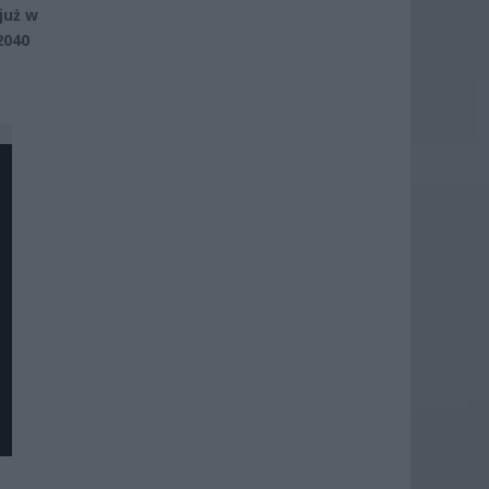
już w
2040