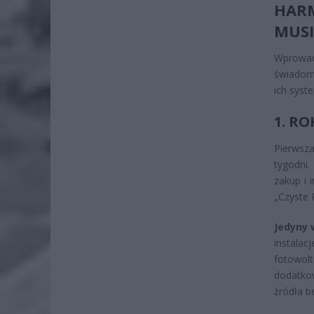
HAR
MUSI
Wprowad
świadomi
ich syst
1. R
Pierwsza
tygodni
zakup i 
„Czyste 
Jedyny 
instalac
fotowol
dodatko
źródła b