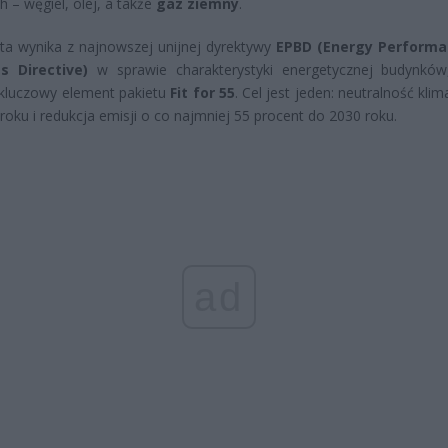
h – węgiel, olej, a także
gaz ziemny
.
ta wynika z najnowszej unijnej dyrektywy
EPBD (Energy Performa
gs Directive)
w sprawie charakterystyki energetycznej budynków
kluczowy element pakietu
Fit for 55
. Cel jest jeden: neutralność kli
roku i redukcja emisji o co najmniej 55 procent do 2030 roku.
ad