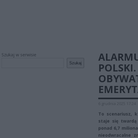
ALARMU
Szukaj w serwisie
Szukaj
POLSKI.
OBYWAT
EMERYT
6 grudnia 2025 17:24
To scenariusz, k
staje się twardą
ponad 6,7 miliona
nieodwracalne z