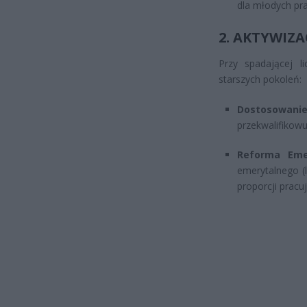
dla młodych pra
2. AKTYWIZ
Przy spadającej l
starszych pokoleń:
Dostosowani
przekwalifikow
Reforma Emer
emerytalnego (
proporcji prac