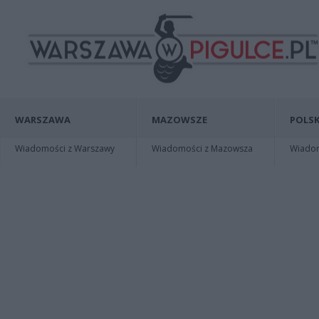
WARSZAWA
MAZOWSZE
POLSK
Wiadomości z Warszawy
Wiadomości z Mazowsza
Wiadomo