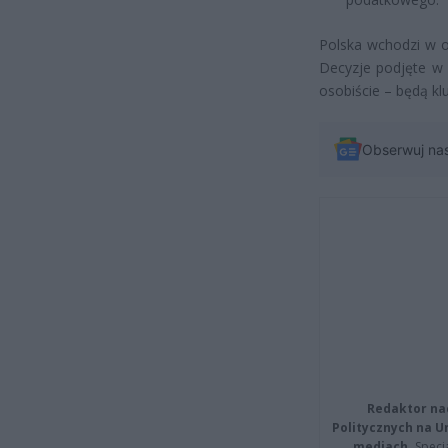
Polska wchodzi w o
Decyzje podjęte w 
osobiście – będą kl
Obserwuj na
Redaktor na
Politycznych na 
mediach.
Specja