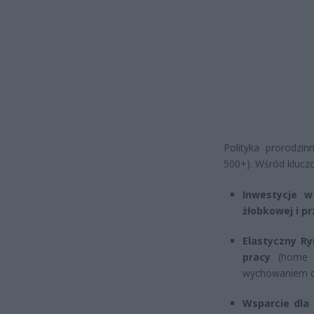
Polityka prorodzin
500+). Wśród klucz
Inwestycje w
żłobkowej i p
Elastyczny Ry
pracy
(home of
wychowaniem dz
Wsparcie dla