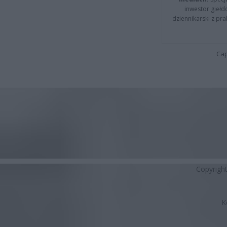
inwestor giełd
dziennikarski z pr
Cap
Copyrigh
K