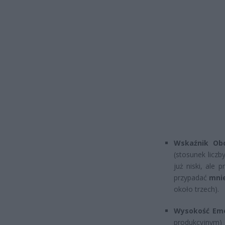
Wskaźnik Obc
(stosunek liczb
już niski, ale
przypadać
mnie
około trzech).
Wysokość Eme
produkcyjnym) 