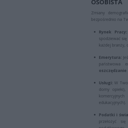
OSOBISTA
Zmiany demografi
bezpośrednio na Two
Rynek Pracy:
spodziewać si
każdej branży,
Emerytura:
Jeś
państwowa e
oszczędzanie
Usługi:
W Twoim
domy opieki),
komercyjnych 
edukacyjnych).
Podatki i świ
przełożyć s
podatkowego.