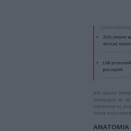
ZOBACZ RÓWNIE
ZUS zmieni w
dostać senio
7 sierpnia 2026 13
Lidl przeceni
początek
4 sierpnia 2026 16
Jeśli obecne trend
dzisiejszych ok. 
scenariusze są jesz
Polsce może miesz
ANATOMI