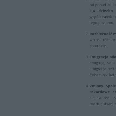
od ponad 30 l
1,4 dziecka
współczynnik 
tego poziomu.
Rozbieżność m
wzrost różnic
naturalnie.
Emigracja Mło
emigrują, szuk
emigracja nett
Polsce, ma kata
Zmiany Społe
rekordowe c
niepewność za
rodzicielstwie) 