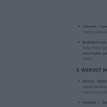
Zdrowie i Opi
Sektor opiekuńc
Budownictwo, 
będą miały og
potencjału g
(PKB).
3. WZROST 
Koszty Opiek
zapotrzebowani
oraz rosnące k
Podatki i Św