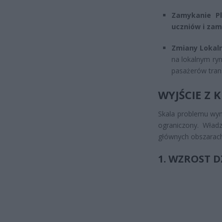
Zamykanie Pl
uczniów i zam
Zmiany Lokal
na lokalnym ry
pasażerów trans
WYJŚCIE Z 
Skala problemu wym
ograniczony. Wład
głównych obszarach
1. WZROST D