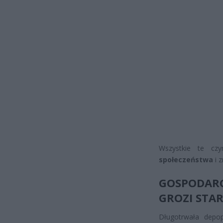
Wszystkie te cz
społeczeństwa
i 
GOSPODARC
GROZI STAR
Długotrwała depop