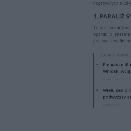
negatywnych skutkó
1. PARALIŻ
To jest najbardzie
oparciu o
system
pracowników finans
ZOBACZ RÓWNIE
Pieniądze dla
Wnioski wcią
4 sierpnia 2026 12
Wielu senior
podwyższy e
4 sierpnia 2026 12