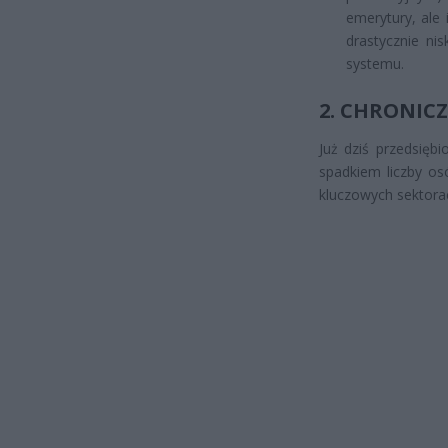
emerytury, ale 
drastycznie n
systemu.
2. CHRONI
Już dziś przedsięb
spadkiem liczby os
kluczowych sektora