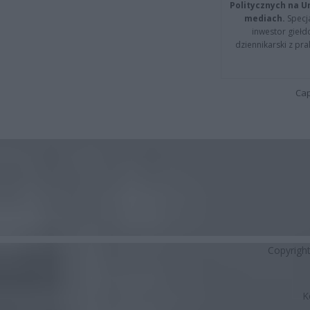
Politycznych na 
mediach.
Specja
inwestor giełd
dziennikarski z pr
Cap
Copyrigh
K