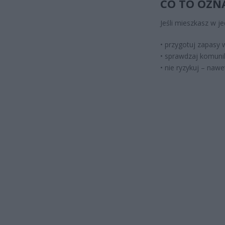
CO TO OZN
Jeśli mieszkasz w j
• przygotuj zapasy
• sprawdzaj komunik
• nie ryzykuj – na