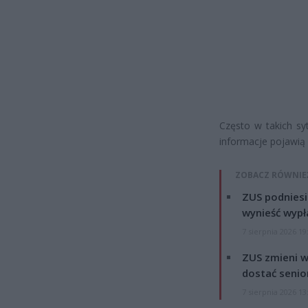
Często w takich s
informacje pojawią 
ZOBACZ RÓWNIE
ZUS podniesie
wynieść wypł
7 sierpnia 2026 19
ZUS zmieni w
dostać senio
7 sierpnia 2026 13