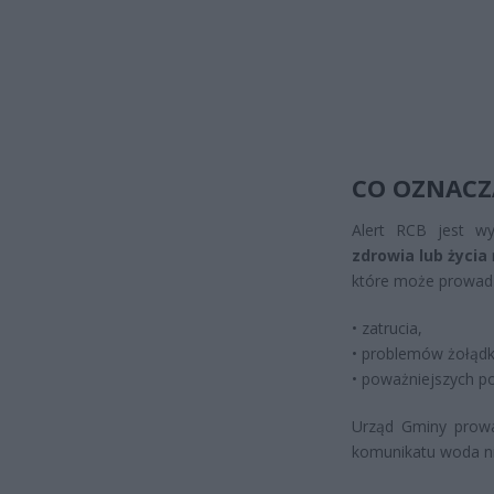
CO OZNACZ
Alert RCB jest wy
zdrowia lub życia
które może prowadz
• zatrucia,
• problemów żołąd
• poważniejszych po
Urząd Gminy prowad
komunikatu woda n