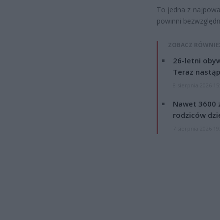
To jedna z najpowa
powinni bezwzględn
ZOBACZ RÓWNIE
26-letni obyw
Teraz nastąp
8 sierpnia 2026 15
Nawet 3600 z
rodziców dzie
7 sierpnia 2026 19