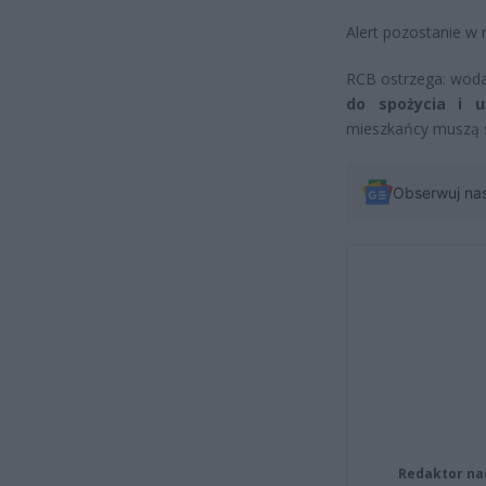
Alert pozostanie w
RCB ostrzega: woda
do spożycia i u
mieszkańcy muszą s
Obserwuj na
Redaktor na