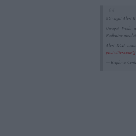
‼️Uwaga! Alert R
Uwaga! Woda w m
Nadbużne niezdat
Alert RCB zosta
pic.twitter.com/
— Rządowe Cent