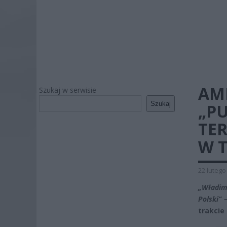
AM
Szukaj w serwisie
Szukaj
„PU
TE
W T
22 lutego
„Władim
Polski” 
trakcie