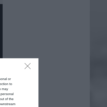
sonal or
ection to
ou may
daj
 personal
out of the
 downstream