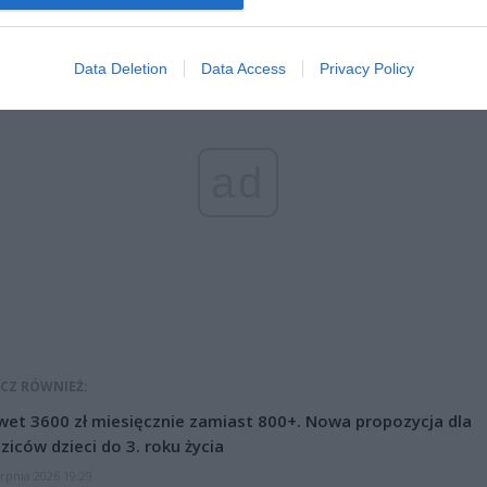
Data Deletion
Data Access
Privacy Policy
ad
CZ RÓWNIEŻ:
et 3600 zł miesięcznie zamiast 800+. Nowa propozycja dla
ziców dzieci do 3. roku życia
erpnia 2026 19:29