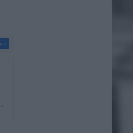
wuj
u
 z