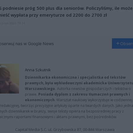
 podniesie próg 500 plus dla seniorów. Policzyliśmy, ile może
ieść wypłata przy emeryturze od 2200 do 2700 zł
erpnia 2026 19:14
bserwuj nas w Google News
Obser
Anna Szkutnik
Dziennikarka ekonomiczna i specjalistka od tekstów
prawnych, była wykładowczyni akademicka Uniwersytet
Warszawskiego.
Autorka newsów gospodarczych i tekstów o
prawie.
Posiada dyplom z zakresu tłumaczeń prawnych i
ekonomicznych
. Warsztat naukowy wykorzystuje w codziennej
redakcyjnej, tworząc precyzyjne artykuły oparte na twardych danych. Jako jedna
znych dziennikarek w branży, swoje teksty opiera na bezpośredniej pracy z
nicznymi raportami finansowymi i aktami prawnymi, bez pośredników.
Capital Media S.C. ul. Grzybowska 87, 00-844 Warszawa