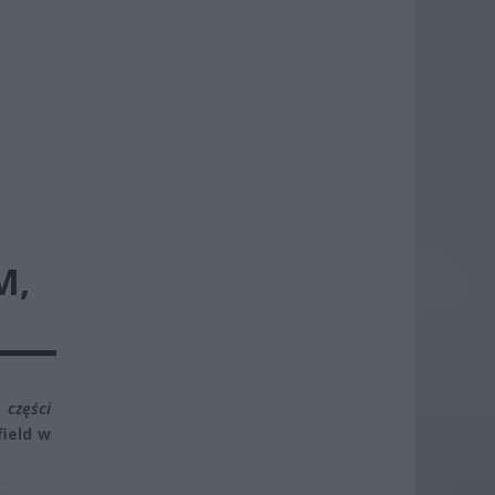
O
M,
 części
ield w