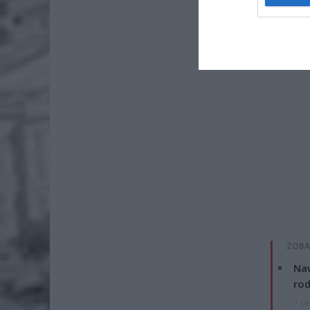
ZOBA
Naw
rod
7 si