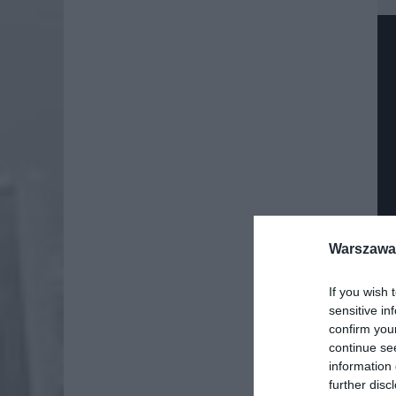
Warszawa 
If you wish 
sensitive in
confirm you
Dod
continue se
information 
further disc