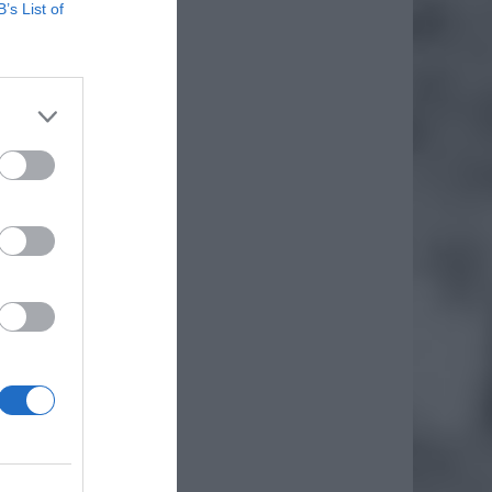
B’s List of
kstu do
Putina
ytuacja