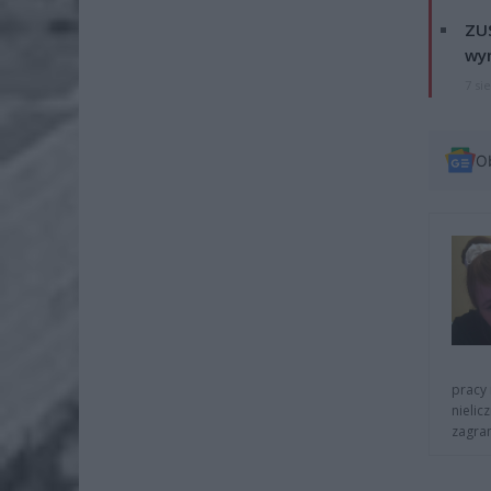
ZUS
wyn
7 si
O
pracy 
nielic
zagra