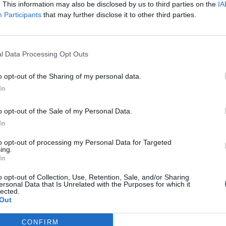
. This information may also be disclosed by us to third parties on the
IA
Participants
that may further disclose it to other third parties.
l Data Processing Opt Outs
o opt-out of the Sharing of my personal data.
In
o opt-out of the Sale of my Personal Data.
In
Fot. Warszawa w Pigułce
to opt-out of processing my Personal Data for Targeted
ing.
In
cenie uznanie „republik” w Donbasie jest próbą stworzenia prete
o opt-out of Collection, Use, Retention, Sale, and/or Sharing
ersonal Data that Is Unrelated with the Purposes for which it
lected.
ormuje Ukraińska armia podczas ostrzałów na zajętym przez 
Out
um doszło do ostrzału. Zginęło 2 żołnierzy, a 12 zostało rannych. S
 coraz poważniejsza.
CONFIRM