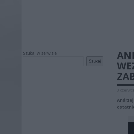
AND
Szukaj w serwisie
Szukaj
WE
ZAB
3 czerwca
Andrzej
ostatni