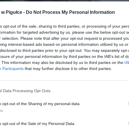
w Pigułce -
Do Not Process My Personal Information
to opt-out of the sale, sharing to third parties, or processing of your per
formation for targeted advertising by us, please use the below opt-out s
r selection. Please note that after your opt-out request is processed y
eing interest-based ads based on personal information utilized by us or
disclosed to third parties prior to your opt-out. You may separately opt-
losure of your personal information by third parties on the IAB’s list of
. This information may also be disclosed by us to third parties on the
IA
Participants
that may further disclose it to other third parties.
l Data Processing Opt Outs
o opt-out of the Sharing of my personal data.
In
rstwa Fryta 73 from Strzegom (Wikimedia Commons account: Fryta7
o opt-out of the Sale of my Personal Data.
Andrzej Piaseczny „Piasek”, CC BY-SA 2.0,