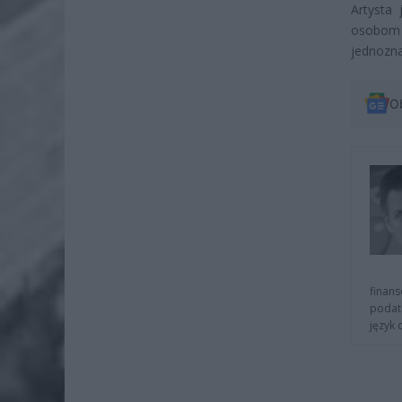
Artysta 
osobom j
jednozna
O
finans
podat
język 