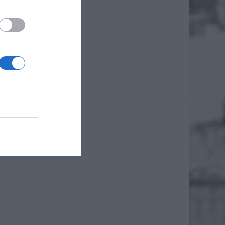
zącą. W
swojego