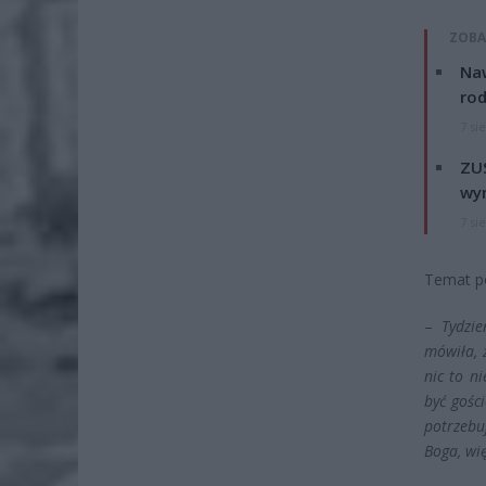
ZOBA
Naw
rod
7 si
ZUS
wyn
7 si
Temat po
–
Tydzi
mówiła, 
nic to n
być gośc
potrzebu
Boga, wię