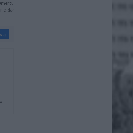
ramentu
nie dał
wuj
na