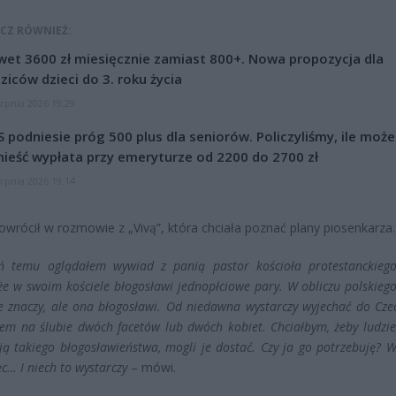
CZ RÓWNIEŻ:
et 3600 zł miesięcznie zamiast 800+. Nowa propozycja dla
ziców dzieci do 3. roku życia
erpnia 2026 19:29
 podniesie próg 500 plus dla seniorów. Policzyliśmy, ile może
ieść wypłata przy emeryturze od 2200 do 2700 zł
erpnia 2026 19:14
wrócił w rozmowie z „Vivą”, która chciała poznać plany piosenkarza.
eń temu oglądałem wywiad z panią pastor kościoła protestanckiego
że w swoim kościele błogosławi jednopłciowe pary. W obliczu polskieg
ie znaczy, ale ona błogosławi. Od niedawna wystarczy wyjechać do Cze
iem na ślubie dwóch facetów lub dwóch kobiet. Chciałbym, żeby ludzie
ją takiego błogosławieństwa, mogli je dostać. Czy ja go potrzebuję? 
c… I niech to wystarczy
– mówi.