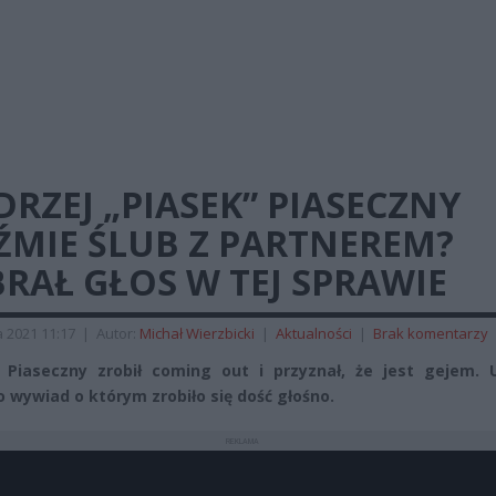
RZEJ „PIASEK” PIASECZNY
ŹMIE ŚLUB Z PARTNEREM?
RAŁ GŁOS W TEJ SPRAWIE
 2021 11:17
|
Autor:
Michał Wierzbicki
|
Aktualności
|
Brak komentarzy
 Piaseczny zrobił coming out i przyznał, że jest gejem. Ud
o wywiad o którym zrobiło się dość głośno.
REKLAMA