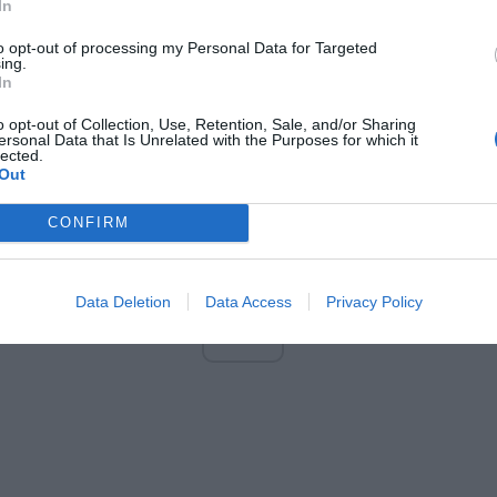
In
https://commons.wikimedia.org/w/index.php?curid=76547622
to opt-out of processing my Personal Data for Targeted
ing.
 Piaseczny jest w związku z mężczyzną. Ponadto jest osobą wier
In
ie Moniki Olejnik w TVN24 mówił wprost, że chciałbym poślubić 
o opt-out of Collection, Use, Retention, Sale, and/or Sharing
. Dodał, że nie zamierza starać się o adopcje dzieci.
ersonal Data that Is Unrelated with the Purposes for which it
lected.
Out
CONFIRM
Data Deletion
Data Access
Privacy Policy
ad