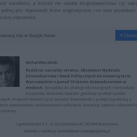
jest katolikiem, a Kościół nie udziela błogosławieństwa czy sak
ednej płci. Wypowiedź brzmi enigmatycznie i na razie piosenkarz 
cznej odpowiedzi,
bserwuj nas w Google News
Obser
Michał Wierzbicki
Redaktor naczelny serwisu. Absolwent Wydziału
Dziennikarstwa i Nauk Politycznych na Uniwersytecie
Warszawskim z ponad 15-letnim doświadczeniem w
mediach.
Specjalista ds. strategii informacyjnych i komunikacji
kryzysowej. Wieloletni inwestor giełdowy i praktyk rynków
owych. W swoich tekstach łączy warsztat dziennikarski z praktyczną wiedzą o
kach, inwestowaniu i mechanizmach rynkowych, tłumacząc zawiłości ekonomii 
codzienny.
Capital Media S.C. ul. Grzybowska 87, 00-844 Warszawa
Kontakt z redakcją: Kontakt@warszawawpigulce.pl