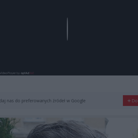
Play
aj nas do preferowanych źródeł w Google
Do