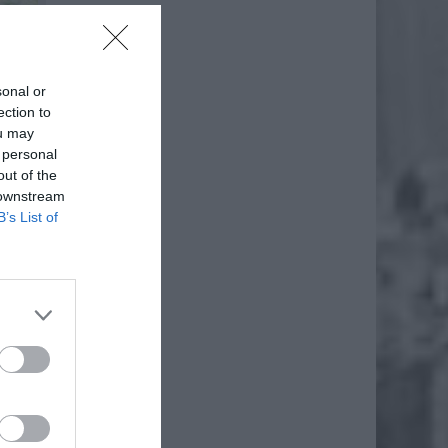
sonal or
ection to
ou may
 personal
out of the
 downstream
B’s List of
3) –