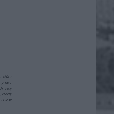
, która
o prawa
ch, żeby
, którzy
Wierzę w