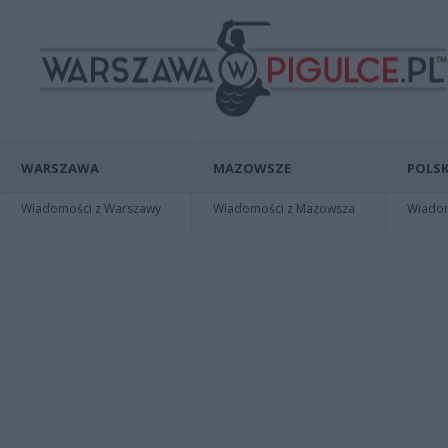
WARSZAWA
MAZOWSZE
POLSK
Wiadomości z Warszawy
Wiadomości z Mazowsza
Wiadomo