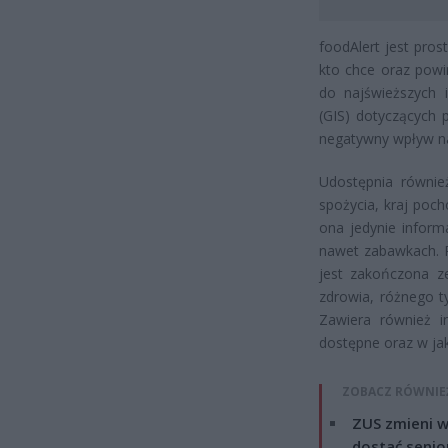
foodAlert jest pros
kto chce oraz powi
do najświeższych 
(GIS) dotyczących 
negatywny wpływ na
Udostępnia również
spożycia, kraj poc
ona jedynie inform
nawet zabawkach. P
jest zakończona ze
zdrowia, różnego t
Zawiera również i
dostępne oraz w ja
ZOBACZ RÓWNIE
ZUS zmieni w
dostać senio