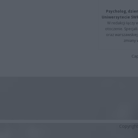
Psycholog, dzie
Uniwersytecie SW
W redakcji łączy 
otoczenie. Specja
oraz warszawskiej 
zmiany 
Cap
Copyrigh