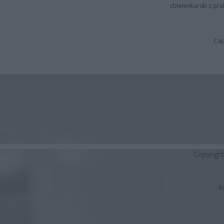
dziennikarski z pr
Cap
Copyrigh
K