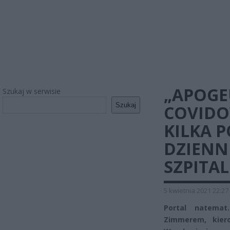
„APOG
Szukaj w serwisie
Szukaj
COVIDO
KILKA 
DZIENN
SZPITA
5 kwietnia 2021 22:27
Portal natemat
Zimmerem, kiero