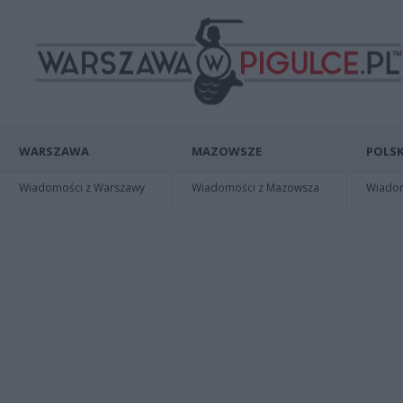
WARSZAWA
MAZOWSZE
POLSK
Wiadomości z Warszawy
Wiadomości z Mazowsza
Wiadomo