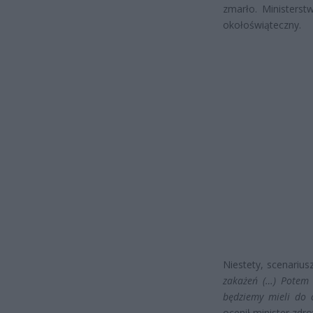
zmarło. Ministerst
okołoświąteczny.
Niestety, scenarius
zakażeń (…) Potem z
będziemy mieli do 
ocenił minister zdr