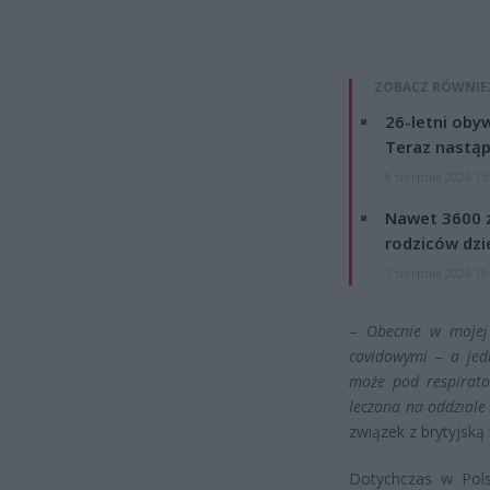
ZOBACZ RÓWNIE
26-letni obyw
Teraz nastąp
8 sierpnia 2026 15
Nawet 3600 z
rodziców dzie
7 sierpnia 2026 19
–
Obecnie w mojej
covidowymi – a jed
może pod respirator
leczona na oddziale
związek z brytyjską
Dotychczas w Pols