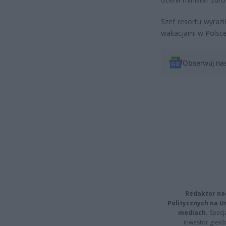
Szef resortu wyrazi
wakacjami w Polsce
Obserwuj na
Redaktor na
Politycznych na 
mediach.
Specja
inwestor giełd