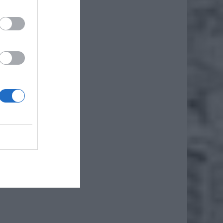
brzucha
ednak u
iężkich
zgowo-