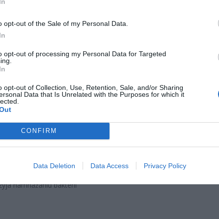
In
CZ RÓWNIEŻ:
o opt-out of the Sale of my Personal Data.
et 3600 zł miesięcznie zamiast 800+. Nowa propozycja dla
In
ziców dzieci do 3. roku życia
erpnia 2026 19:29
to opt-out of processing my Personal Data for Targeted
ing.
 podniesie próg 500 plus dla seniorów. Policzyliśmy, ile może
In
ieść wypłata przy emeryturze od 2200 do 2700 zł
o opt-out of Collection, Use, Retention, Sale, and/or Sharing
erpnia 2026 19:14
ersonal Data that Is Unrelated with the Purposes for which it
lected.
Out
ojawiają się szybko. Nudności, wymioty, biegunka, gorączka, bóle 
rwsze sygnały. W części przypadków zakażenie ustępuje samoistnie, j
CONFIRM
ażliwych – dzieci, kobiet w ciąży, seniorów – może dojść do c
ń. Lekarze odnotowują przypadki zapalenia płuc, opon mó
ych, mięśnia sercowego, a także sepsy.
Data Deletion
Data Access
Privacy Policy
zyja namnażaniu bakterii