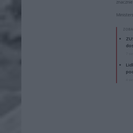
znacznie
Minister
ZOBA
ZUS
dos
7 si
Lid
po
4 si