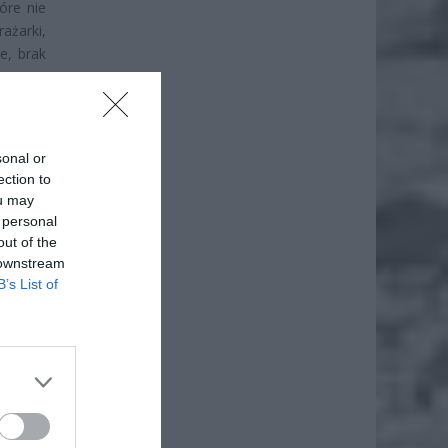
óre nie
ażarki,
e, brak
iewinna
sonal or
ection to
ou may
 personal
out of the
 downstream
B’s List of