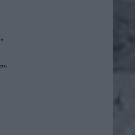
że
iero