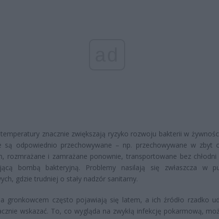
ad
temperatury znacznie zwiększają ryzyko rozwoju bakterii w żywności
ie są odpowiednio przechowywane – np. przechowywane w zbyt c
h, rozmrażane i zamrażane ponownie, transportowane bez chłodni 
ającą bombą bakteryjną. Problemy nasilają się zwłaszcza w p
ch, gdzie trudniej o stały nadzór sanitarny.
a gronkowcem często pojawiają się latem, a ich źródło rzadko ud
acznie wskazać. To, co wygląda na zwykłą infekcję pokarmową, mo