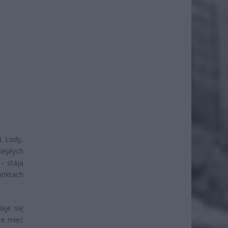
. Lody,
iepłych
– stają
unktach
aje się
że mieć