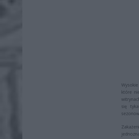
Wysokie 
które n
witrynac
się tyk
sezonowy
Zakażeni
jednozn