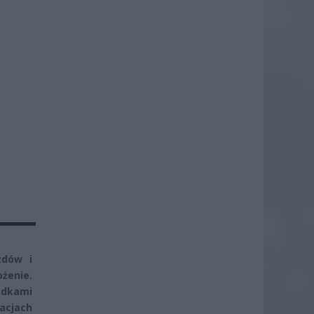
zdów i
ożenie.
adkami
acjach