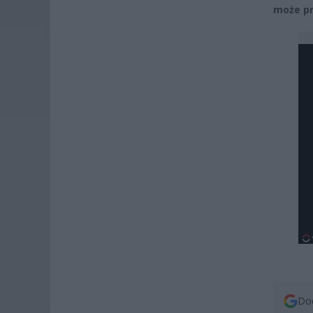
może pr
Dod