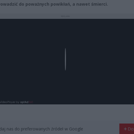
owadzić do poważnych powikłań, a nawet śmierci.
REKLAMA
Play
aj nas do preferowanych źródeł w Google
Do