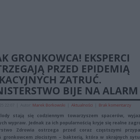
AK GRONKOWCA! EKSPERCI
RZEGAJĄ PRZED EPIDEMIĄ
KACYJNYCH ZATRUĆ.
NISTERSTWO BIJE NA ALARM
025 22:07
|
Autor:
Marek Borkowski
|
Aktualności
|
Brak komentarzy
lody stają się codziennym towarzyszem spacerów, wyja
ych wypraw. Jednak za ich popularnością kryje się realne zagr
erstwo Zdrowia ostrzega przed coraz częstszymi przyp
 gronkowcem złocistym – bakterią, która w skrajnych sytu