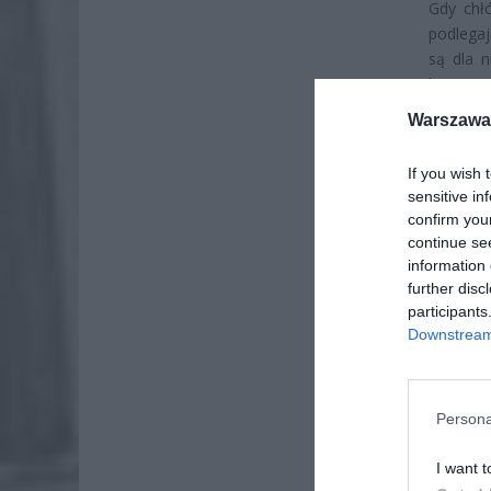
Gdy chłó
podlegaj
są dla 
higieny
porcja d
Warszawa 
If you wish 
sensitive in
confirm you
continue se
information 
further disc
participants
Downstream 
Persona
I want t