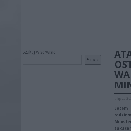
AT
Szukaj w serwisie
Szukaj
OST
WA
MI
7 lipca 2
Latem 
rodzinn
Minist
zakażeń