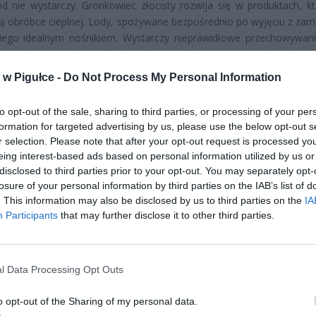
d nie wystarczy. Gronkowiec złocisty rozwija się w produktach, kt
ą obróbce cieplnej. Lody, spożywane bezpośrednio po wyjęciu z zamr
niego idealnym nośnikiem. Wystarczy nieprawidłowe przechowywani
 w punkcie sprzedaży albo kontakt z zakażonym personelem, by n
eseru stała się źródłem poważnej infekcji.
w Pigułce -
Do Not Process My Personal Information
to opt-out of the sale, sharing to third parties, or processing of your per
formation for targeted advertising by us, please use the below opt-out s
r selection. Please note that after your opt-out request is processed y
eing interest-based ads based on personal information utilized by us or
disclosed to third parties prior to your opt-out. You may separately opt-
losure of your personal information by third parties on the IAB’s list of
ad
. This information may also be disclosed by us to third parties on the
IA
Participants
that may further disclose it to other third parties.
l Data Processing Opt Outs
o opt-out of the Sharing of my personal data.