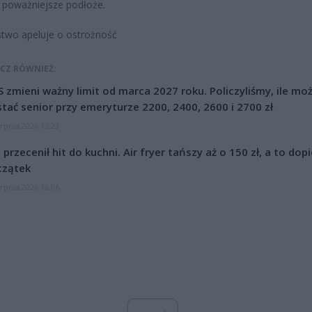
 poważniejsze podłoże.
stwo apeluje o ostrożność
CZ RÓWNIEŻ:
 zmieni ważny limit od marca 2027 roku. Policzyliśmy, ile mo
tać senior przy emeryturze 2200, 2400, 2600 i 2700 zł
erpnia 2026 13:23
l przecenił hit do kuchni. Air fryer tańszy aż o 150 zł, a to dop
czątek
erpnia 2026 16:06