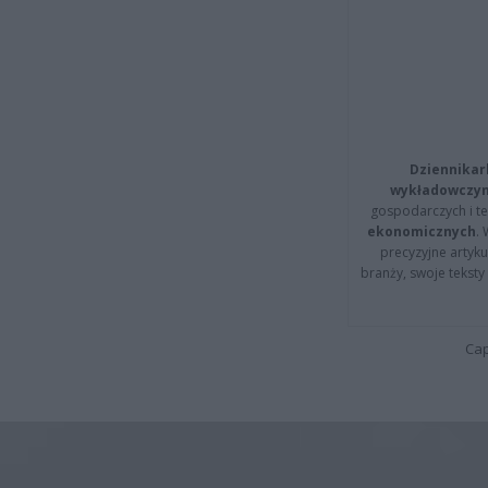
Dziennikar
wykładowczyn
gospodarczych i t
ekonomicznych
.
precyzyjne artyku
branży, swoje tekst
Cap