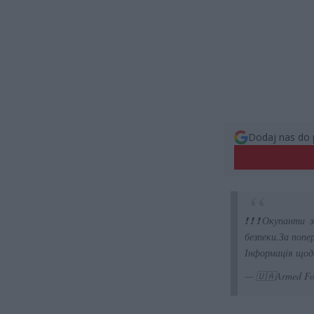
Dodaj nas do 
❗❗❗Окупанти з
безпеки.За попе
Інформація щод
— 🇺🇦Armed Fo