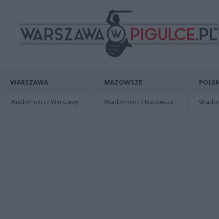
WARSZAWA
MAZOWSZE
POLSK
Wiadomości z Warszawy
Wiadomości z Mazowsza
Wiadomo