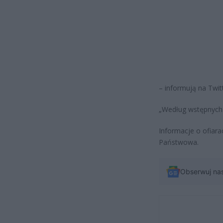
– informują na Twitt
„Według wstępnych d
Informacje o ofiar
Państwowa.
Obserwuj na