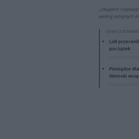
„Okupanci rozpoczęl
według wstępnych dan
ZOBACZ RÓWNIE
Lidl przeceni
początek
4 sierpnia 2026 16
Pieniądze dla
Wnioski wcią
4 sierpnia 2026 12