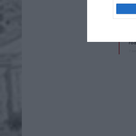
26-
Ter
8 si
Naw
rod
7 si