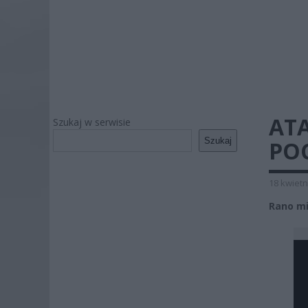
AT
Szukaj w serwisie
Szukaj
POC
18 kwietn
Rano mi