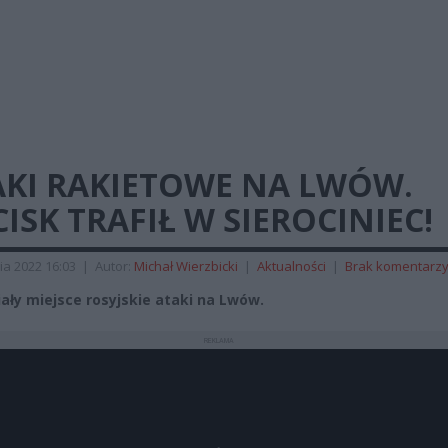
AKI RAKIETOWE NA LWÓW.
ISK TRAFIŁ W SIEROCINIEC!
ia 2022 16:03
|
Autor:
Michał Wierzbicki
|
Aktualności
|
Brak komentarz
ały miejsce rosyjskie ataki na Lwów.
REKLAMA