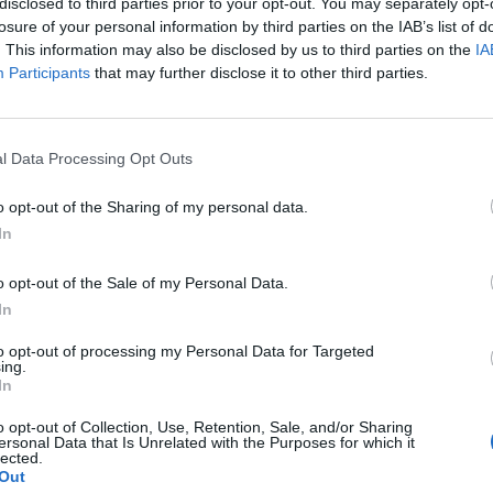
disclosed to third parties prior to your opt-out. You may separately opt-
losure of your personal information by third parties on the IAB’s list of
. This information may also be disclosed by us to third parties on the
IA
Participants
that may further disclose it to other third parties.
aj nas do preferowanych źródeł w Google
Do
l Data Processing Opt Outs
o opt-out of the Sharing of my personal data.
ьвові уламок ворожої ракети потрапив на територію дитя
In
тулку
https://t.co/Kyw8Bjdz2k
pic.twitter.com/E4D1oTSsD5
o opt-out of the Sale of my Personal Data.
krinform (@UKRINFORM)
April 18, 2022
In
to opt-out of processing my Personal Data for Targeted
ing.
ataków rakietowych we Lwowie fragment pocisku trafił na teren sier
In
 przebywają sieroty ewakuowane z różnych regionów Ukrainy – pod
o opt-out of Collection, Use, Retention, Sale, and/or Sharing
Ukrinform.
ersonal Data that Is Unrelated with the Purposes for which it
lected.
Out
CZ RÓWNIEŻ: