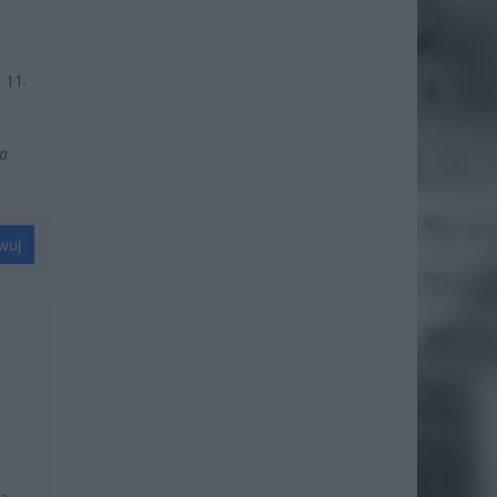
 11.
wa
wuj