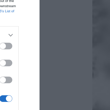
out of the
 downstream
B’s List of
daj
чого
ocińca,
aje