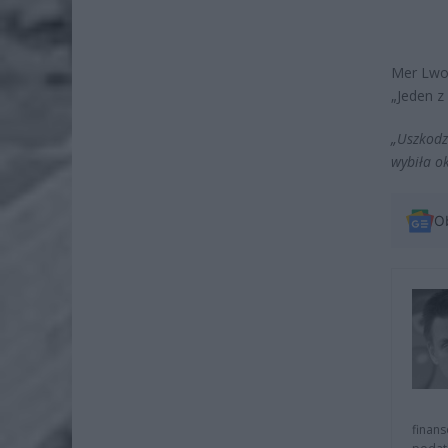
Mer Lwow
„Jeden z
„Uszkodz
wybiła o
O
finans