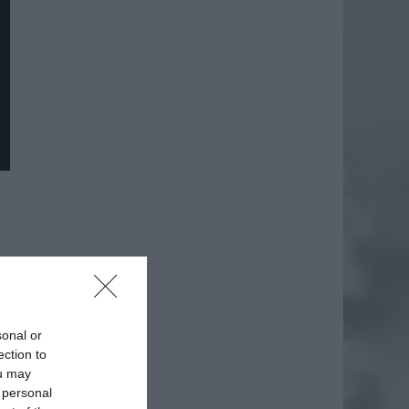
sonal or
ection to
ou may
 personal