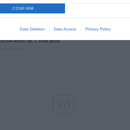
letni obywatel Ukrainy zaatakował zakonnicę i zerwał jej krzy
CONFIRM
az nastąpił zwrot w sprawie
erpnia 2026 15:40
Data Deletion
Data Access
Privacy Policy
et 3600 zł miesięcznie zamiast 800+. Nowa propozycja dla
ziców dzieci do 3. roku życia
erpnia 2026 19:29
ad