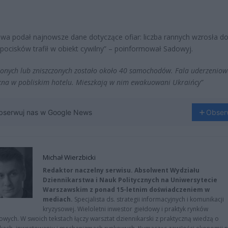
a podał najnowsze dane dotyczące ofiar: liczba rannych wzrosła do
 pocisków trafił w obiekt cywilny” – poinformował Sadowyj.
onych lub zniszczonych zostało około 40 samochodów. Fala uderzenio
kna w pobliskim hotelu. Mieszkają w nim ewakuowani Ukraińcy”
bserwuj nas w Google News
Obser
Michał Wierzbicki
Redaktor naczelny serwisu. Absolwent Wydziału
Dziennikarstwa i Nauk Politycznych na Uniwersytecie
Warszawskim z ponad 15-letnim doświadczeniem w
mediach.
Specjalista ds. strategii informacyjnych i komunikacji
kryzysowej. Wieloletni inwestor giełdowy i praktyk rynków
owych. W swoich tekstach łączy warsztat dziennikarski z praktyczną wiedzą o