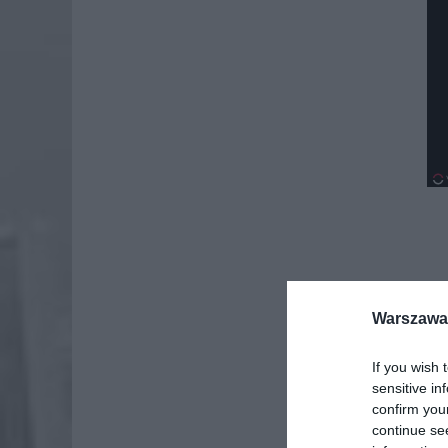
Warszawa 
If you wish 
sensitive in
confirm you
continue se