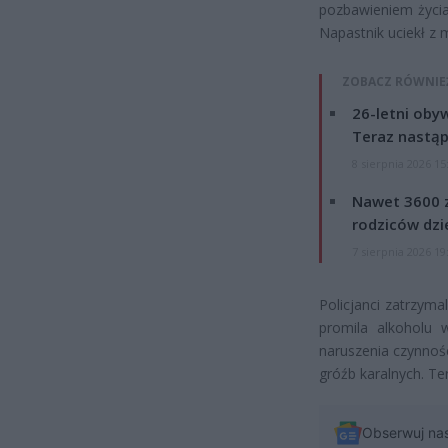
pozbawieniem życia
Napastnik uciekł z 
ZOBACZ RÓWNIE
26-letni obyw
Teraz nastąp
8 sierpnia 2026 15
Nawet 3600 z
rodziców dzie
7 sierpnia 2026 19
Policjanci zatrzym
promila alkoholu w
naruszenia czynnośc
gróźb karalnych. Te
Obserwuj na