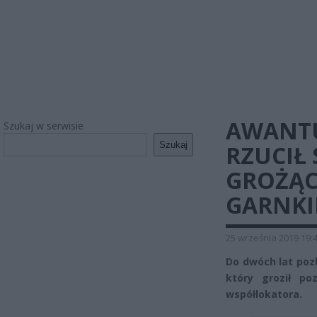
AWANTU
Szukaj w serwisie
Szukaj
RZUCIŁ 
GROŻĄC
GARNKI
25 września 2019 19:
Do dwóch lat poz
który groził po
współlokatora.