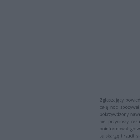
Zgłaszający powiedz
całą noc spożywał
pokrzywdzony nawet
nie przyniosły rez
poinformował główn
tę skargę i rzucił 