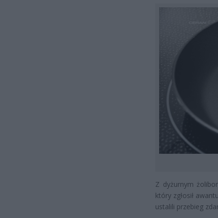
Z dyżurnym żolibor
który zgłosił awant
ustalili przebieg zda