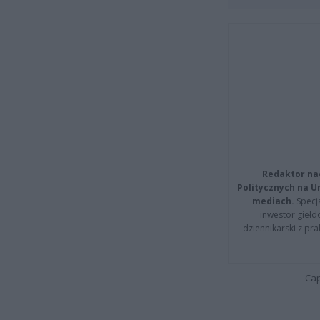
Redaktor na
Politycznych na 
mediach.
Specja
inwestor giełd
dziennikarski z pr
Cap