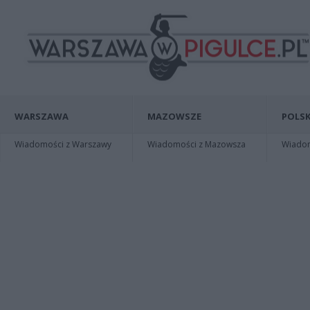
WARSZAWA
MAZOWSZE
POLSK
Wiadomości z Warszawy
Wiadomości z Mazowsza
Wiadomo