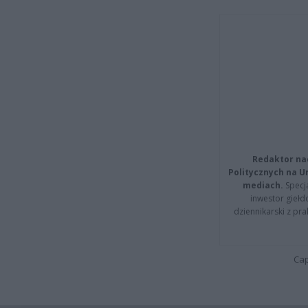
Redaktor na
Politycznych na 
mediach.
Specja
inwestor giełd
dziennikarski z pr
Cap