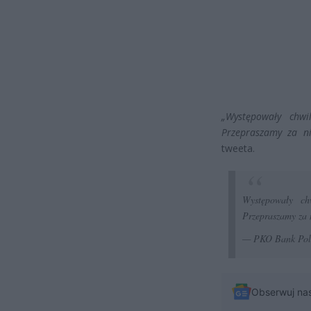
„Występowały chwi
Przepraszamy za ni
tweeta.
Występowały ch
Przepraszamy za 
— PKO Bank Po
Obserwuj na