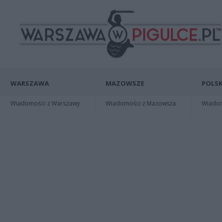
WARSZAWA
MAZOWSZE
POLSK
Wiadomości z Warszawy
Wiadomości z Mazowsza
Wiadomo