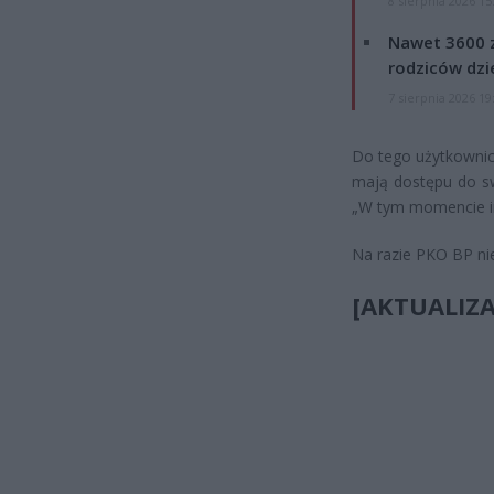
8 sierpnia 2026 15
Nawet 3600 z
rodziców dzie
7 sierpnia 2026 19
Do tego użytkownicy
mają dostępu do sw
„W tym momencie in
Na razie PKO BP nie
[AKTUALIZA