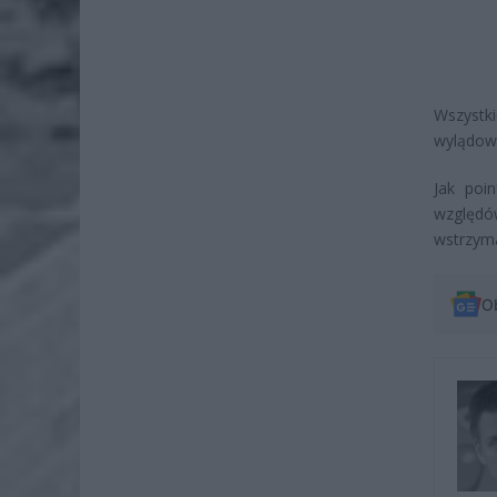
Wszystk
wylądow
Jak poi
względó
wstrzym
O