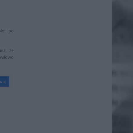
olot po
ina, ze
wilowo
wuj