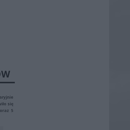
ÓW
ryjnie
iło się
oraz 5