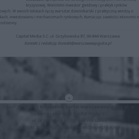
kryzysowej. Wieloletni inwestor giełdowy i praktyk rynków
owych. W swoich tekstach łączy warsztat dziennikarski z praktyczną wiedzą o
kach, inwestowaniu i mechanizmach rynkowych, tłumacząc zawiłości ekonomii 
codzienny.
Capital Media S.C. ul. Grzybowska 87, 00-844 Warszawa
Kontakt z redakcją: Kontakt@warszawawpigulce.pl
Copyright © 2026
Niezależny portal warszawawpigulce.pl
∗
Wydawca i właściciel: Capital Media S.C.
ul. Grzybowska 87, 00-844 Warszawa
Kontakt z redakcją:
Kontakt@warszawawpigulce.pl
Polityka Redakcyjna