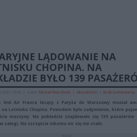
ARYJNE LĄDOWANIE NA
TNISKU CHOPINA. NA
KŁADZIE BYŁO 139 PASAŻER
a 2025 19:44
|
Autor:
Michał Wierzbicki
|
Aktualności
|
Brak komentarzy
 linii Air France lecący z Paryża do Warszawy musiał awa
 na Lotnisku Chopina. Powodem było zadymienie, które pojaw
cie maszyny. Na pokładzie znajdowało się 139 pasażerów 
w załogi. Na szczęście nikomu nic się nie stało.
REKLAMA