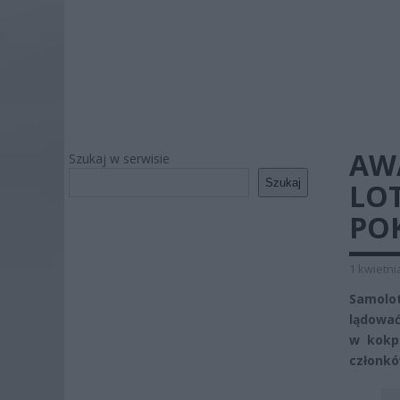
AW
Szukaj w serwisie
Szukaj
LO
PO
1 kwietni
Samolot
lądować
w kokpi
członkó