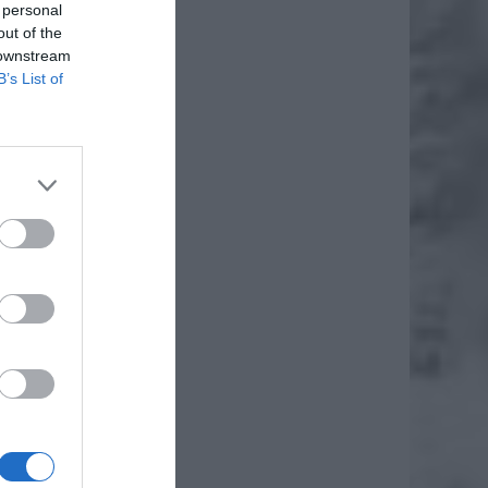
 personal
out of the
 downstream
B’s List of
tko się