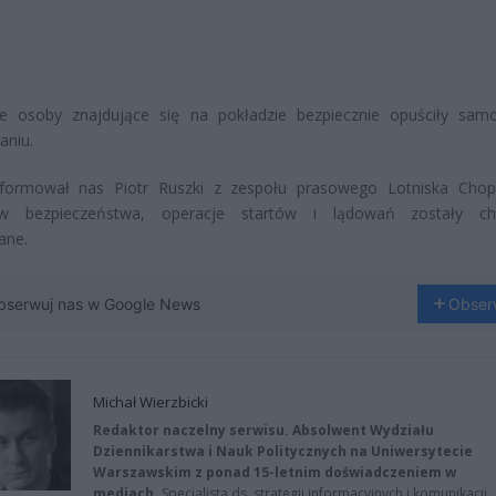
ie osoby znajdujące się na pokładzie bezpiecznie opuściły sam
aniu.
nformował nas Piotr Ruszki z zespołu prasowego Lotniska Chop
w bezpieczeństwa, operacje startów i lądowań zostały ch
ane.
bserwuj nas w Google News
Obser
Michał Wierzbicki
Redaktor naczelny serwisu. Absolwent Wydziału
Dziennikarstwa i Nauk Politycznych na Uniwersytecie
Warszawskim z ponad 15-letnim doświadczeniem w
mediach.
Specjalista ds. strategii informacyjnych i komunikacji