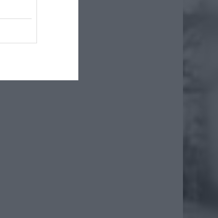
że
iero