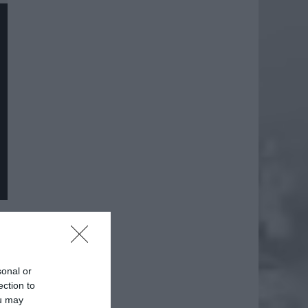
daj
sonal or
ection to
ou may