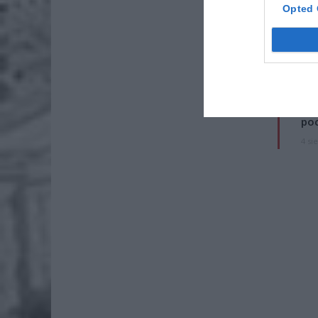
Opted 
ZOBA
ZUS
dos
7 si
Lid
po
4 si