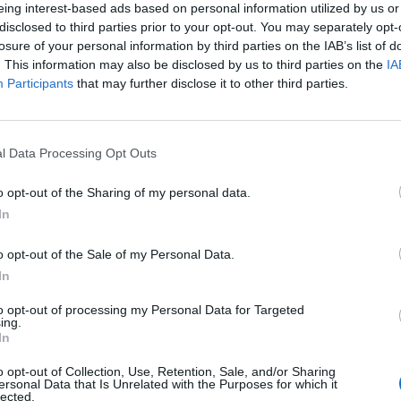
eing interest-based ads based on personal information utilized by us or
disclosed to third parties prior to your opt-out. You may separately opt-
losure of your personal information by third parties on the IAB’s list of
. This information may also be disclosed by us to third parties on the
IA
Participants
that may further disclose it to other third parties.
l Data Processing Opt Outs
o opt-out of the Sharing of my personal data.
In
o opt-out of the Sale of my Personal Data.
In
to opt-out of processing my Personal Data for Targeted
Fot. Warszawa w Pigułce
ing.
In
ir France zgłosiła problem przed lądowaniem. Na szczęście wszys
o opt-out of Collection, Use, Retention, Sale, and/or Sharing
otnisko zabezpieczyło lądowanie i maszyna bezpiecznie wylądowała.
ersonal Data that Is Unrelated with the Purposes for which it
lected.