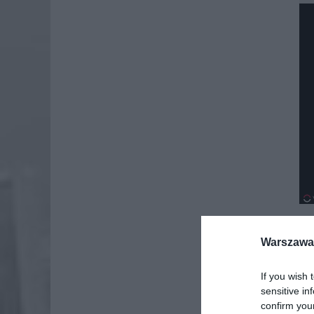
Warszawa 
Dod
If you wish 
sensitive in
confirm you