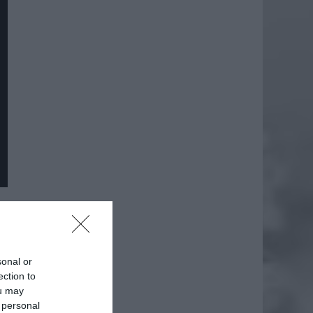
sonal or
ection to
ou may
 personal