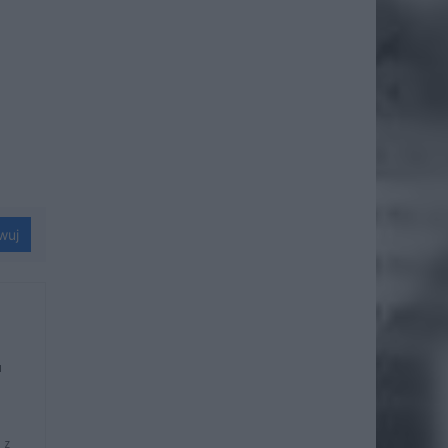
wuj
u
 z