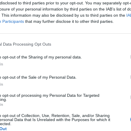
ad
disclosed to third parties prior to your opt-out. You may separately opt-
losure of your personal information by third parties on the IAB’s list of
. This information may also be disclosed by us to third parties on the
IA
Participants
that may further disclose it to other third parties.
l Data Processing Opt Outs
o opt-out of the Sharing of my personal data.
aj nas do preferowanych źródeł w Google
Do
In
o opt-out of the Sale of my Personal Data.
In
to opt-out of processing my Personal Data for Targeted
ing.
In
o opt-out of Collection, Use, Retention, Sale, and/or Sharing
ersonal Data that Is Unrelated with the Purposes for which it
lected.
ytelnik Warszawy w
Fot. Czytelnik Warszawy w
Fot. Czytelnik Wars
Out