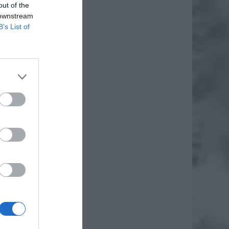
out of the
 downstream
B’s List of
daj
zawy w