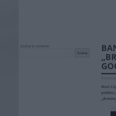
BA
Szukaj w serwisie
Szukaj
„B
GOC
8 listopa
Nasi Cz
pobliżu 
„Bronim