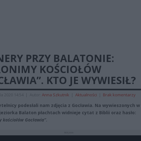
NERY PRZY BALATONIE:
RONIMY KOŚCIOŁÓW
ŁAWIA”. KTO JE WYWIESIŁ?
da 2020 14:54
|
Autor:
Anna Szkutnik
|
Aktualności
|
Brak komentarzy
ytelnicy podesłali nam zdjęcia z Gocławia. Na wywieszonych w
jeziorka Balaton płachtach widnieje cytat z Biblii oraz hasło:
y kościołów Gocławia”
.
REKLAMA