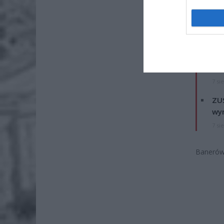
Nie wiad
ZOBA
Naw
rod
7 si
ZUS
wyn
7 si
Banerów 