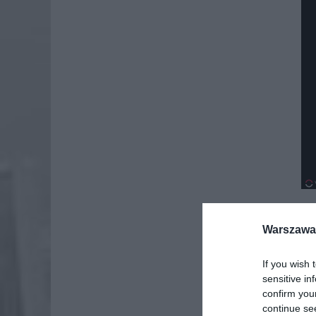
Warszawa 
If you wish 
sensitive in
confirm you
continue se