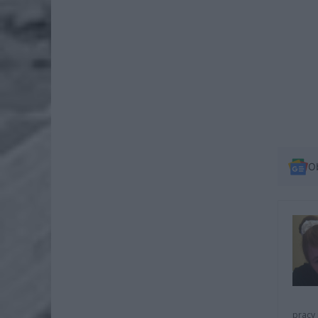
O
pracy 