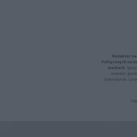
Redaktor na
Politycznych na 
mediach.
Specja
inwestor giełd
dziennikarski z pr
Cap