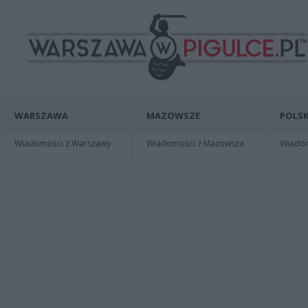
WARSZAWA
MAZOWSZE
POLSK
Wiadomości z Warszawy
Wiadomości z Mazowsza
Wiadomo