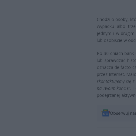
Chodzi o osoby, któ
wypadku albo trz
jednym i w drugim 
lub osobiście w oddz
Po 30 dniach bank 
lub sprawdzać hist
oznacza de facto c
przez Internet. Mał
skontaktujemy się z
na Twoim koncie”
. 
podejrzanej aktywno
Obserwuj na