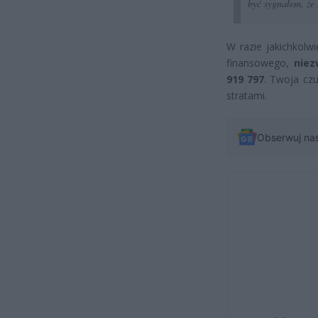
być sygnałem, że
W razie jakichkolw
finansowego,
niez
919 797
. Twoja cz
stratami.
Obserwuj na