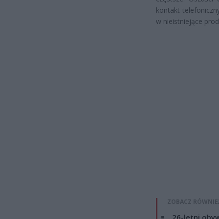
kontakt telefonicz
w nieistniejące pro
ZOBACZ RÓWNIE
26-letni obyw