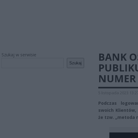
BANK O
Szukaj w serwisie
Szukaj
PUBLIK
NUMER 
5 listopada 2023 13:2
Podczas logowa
swoich Klientów,
że tzw. „metoda n