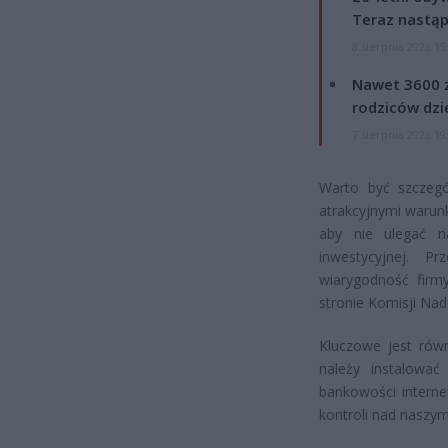
Teraz nastąp
8 sierpnia 2026 15
Nawet 3600 z
rodziców dzie
7 sierpnia 2026 19
Warto być szczegó
atrakcyjnymi warun
aby nie ulegać n
inwestycyjnej. P
wiarygodność firmy
stronie Komisji Na
Kluczowe jest rów
należy instalować
bankowości interne
kontroli nad naszy