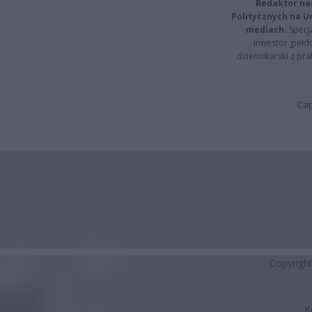
Redaktor na
Politycznych na 
mediach.
Specja
inwestor giełd
dziennikarski z pr
Cap
Copyrigh
K