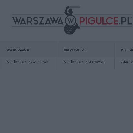
WARSZAWA
MAZOWSZE
POLSK
Wiadomości z Warszawy
Wiadomości z Mazowsza
Wiadomo