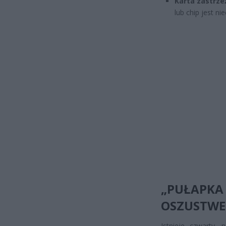
Karta zastrze
lub chip jest n
„PUŁAPKA
OSZUSTW
Istnieje czwarty,