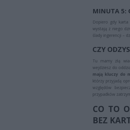
MINUTA 5:
Dopiero gdy karta 
wystają z niego dzi
ślady ingerencji – 
CZY ODZY
Tu mamy złą wiad
wejdziesz do oddzi
mają kluczy do 
którzy przyjadą op
względów bezpiec
przypadków zatrzym
CO TO O
BEZ KART