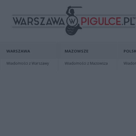
WARSZAWA
MAZOWSZE
POLSK
Wiadomości z Warszawy
Wiadomości z Mazowsza
Wiadomo