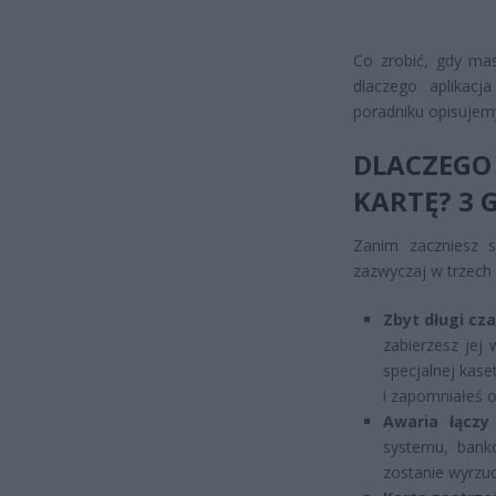
Co zrobić, gdy mas
dlaczego aplikacj
poradniku opisujem
DLACZEG
KARTĘ? 3
Zanim zaczniesz 
zazwyczaj w trzech
Zbyt długi cza
zabierzesz jej
specjalnej kase
i zapomniałeś o
Awaria łączy 
systemu, bank
zostanie wyrzu