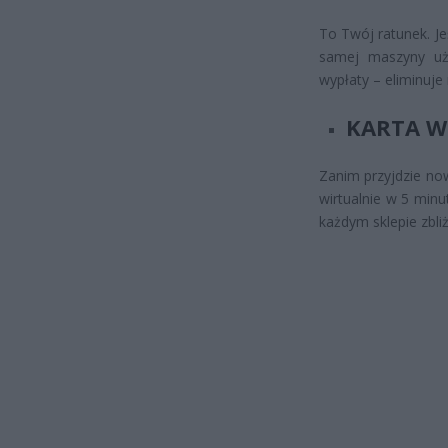
To Twój ratunek. Je
samej maszyny uży
wypłaty – eliminuje
KARTA W
Zanim przyjdzie no
wirtualnie w 5 minu
każdym sklepie zbli