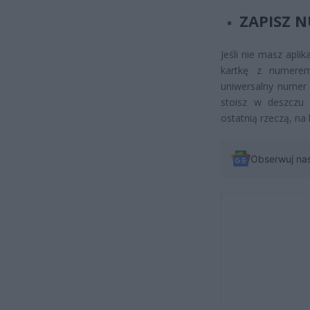
ZAPISZ 
Jeśli nie masz apli
kartkę z numer
uniwersalny numer 
stoisz w deszczu 
ostatnią rzeczą, na
Obserwuj na