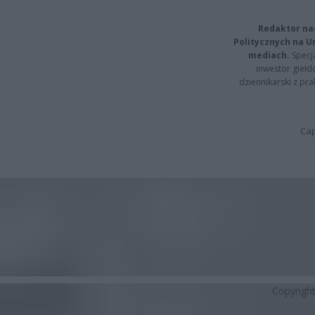
Redaktor na
Politycznych na 
mediach.
Specja
inwestor giełd
dziennikarski z pr
Cap
Copyrigh