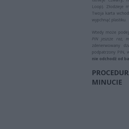
Loop). Złodzieje m
Twoja karta wchodz
wypchnąć plastiku.
Wtedy może podejś
PIN jeszcze raz, m
zdenerwowany dzw
podpatrzony PIN, 
nie odchodź od ba
PROCEDU
MINUCIE