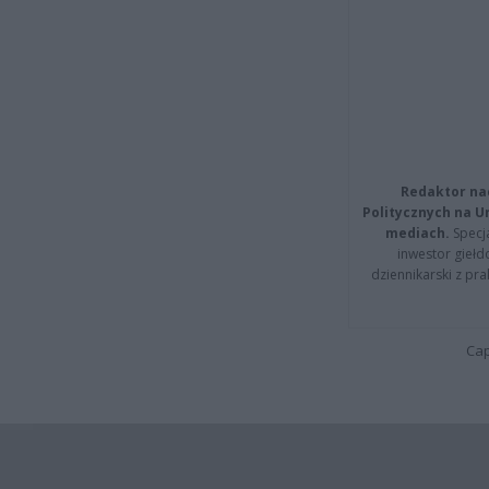
Redaktor na
Politycznych na 
mediach.
Specja
inwestor giełd
dziennikarski z pr
Cap