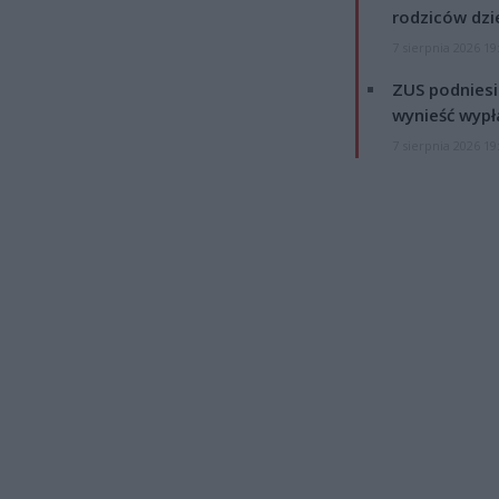
rodziców dzie
7 sierpnia 2026 19
ZUS podniesie
wynieść wypł
7 sierpnia 2026 19