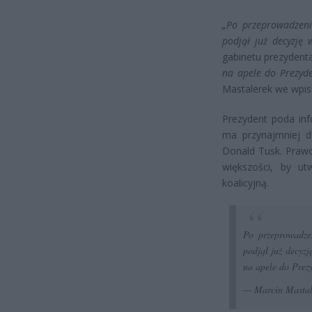
„Po przeprowadzeni
podjął już decyzję 
gabinetu prezydent
na apele do Prezyd
Mastalerek we wpisi
Prezydent poda inf
ma przynajmniej d
Donald Tusk. Praw
większości, by ut
koalicyjną.
Po przeprowadze
podjął już decyzj
na apele do Prez
— Marcin Masta