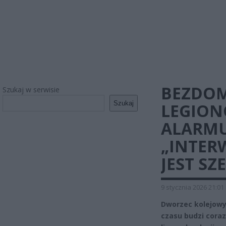
BEZDOM
Szukaj w serwisie
Szukaj
LEGION
ALARMU
„INTER
JEST SZ
9 stycznia 2026 21:01
Dworzec kolejowy
czasu budzi cora