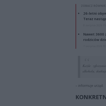
ZOBACZ RÓWNIE
26-letni obyw
Teraz nastąp
8 sierpnia 2026 15
Nawet 3600 z
rodziców dzie
7 sierpnia 2026 19
Każde zgłoszeni
alkoholu, skutkuj
– informuje urząd.
KONKRETNE