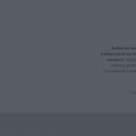
Redaktor na
Politycznych na 
mediach.
Specja
inwestor giełd
dziennikarski z pr
Cap