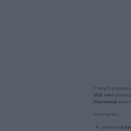
Z danych przekazan
2025 roku
strażnic
interwencji
wobec 
W ich wyniku:
udzielono
6 po