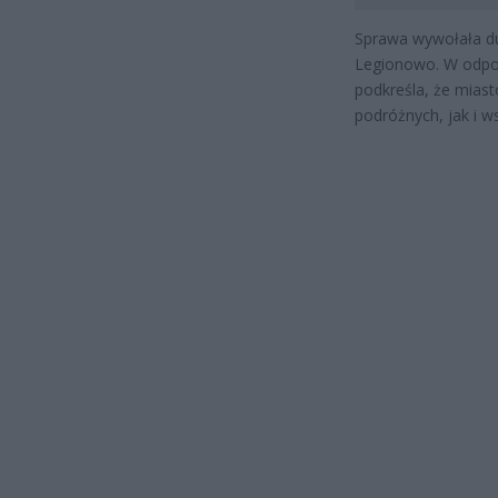
Sprawa wywołała du
Legionowo. W odpow
podkreśla, że mias
podróżnych, jak i 