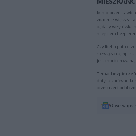
MIESZKAŃC
Mimo przedstawiony
znacznie większa, a
będący wizytówką 
miejscem bezpieczn
Czy liczba patroli 
rozwiązania, np. st
jest monitorowana,
Temat
bezpieczeń
dotyka zarówno kom
przestrzeni publiczn
Obserwuj na