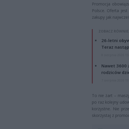
Promocja obowiąz
Polsce. Oferta jes
zakupy jak najwcześ
ZOBACZ RÓWNIE
26-letni obyw
Teraz nastąp
8 sierpnia 2026 15
Nawet 3600 z
rodziców dzie
7 sierpnia 2026 19
To nie żart – masz
po raz kolejny udo
korzystne. Nie prz
skorzystaj z promoc