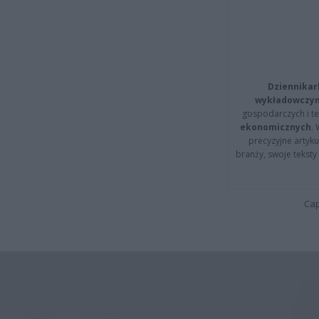
Dziennikar
wykładowczyn
gospodarczych i t
ekonomicznych
.
precyzyjne artyku
branży, swoje tekst
Cap