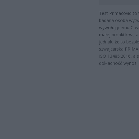
Test Primacovid to 
badana osoba wytwo
wywołującemu Covid
małej próbki krwi, 
jednak, że to bezp
szwajcarska PRIMA 
ISO 13485:2016, a s
dokładność wynosi