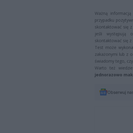
Ważną informacją 
przypadku pozytywn
skontaktować się z
jeśli występują 
skontaktować się z 
Test może wykonać
zakażonymi lub z o
świadomy tego, czy 
Warto też wiedzie
jednorazowo maks
Obserwuj na