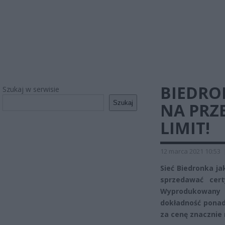
BIEDRO
Szukaj w serwisie
Szukaj
NA PRZE
LIMIT!
12 marca 2021 10:53
Sieć Biedronka ja
sprzedawać cert
Wyprodukowany 
dokładność pona
za cenę znacznie n