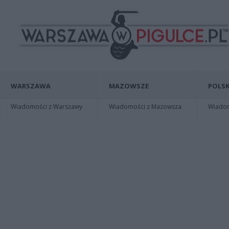
WARSZAWA
MAZOWSZE
POLSK
Wiadomości z Warszawy
Wiadomości z Mazowsza
Wiadomo