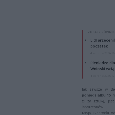
ZOBACZ RÓWNIE
Lidl przeceni
początek
4 sierpnia 2026 16
Pieniądze dla
Wnioski wcią
4 sierpnia 2026 12
Jak zawsze w Bie
poniedziałku 15 m
zł za sztukę, jes
laboratoriów.
Misją Biedronki o