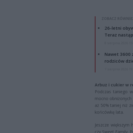
ZOBACZ RÓWNIE
26-letni obyw
Teraz nastąp
8 sierpnia 2026 15
Nawet 3600 z
rodziców dzie
7 sierpnia 2026 19
Arbuz i cukier w
Podczas taniego w
mocno obniżonych ce
aż 50% taniej niż 
końcówkę lata.
Jeszcze większym hi
czy Sweet Family. P