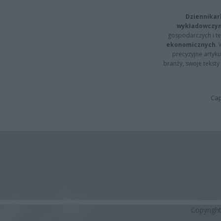
Dziennikar
wykładowczyn
gospodarczych i t
ekonomicznych
.
precyzyjne artyku
branży, swoje tekst
Cap
Copyrigh