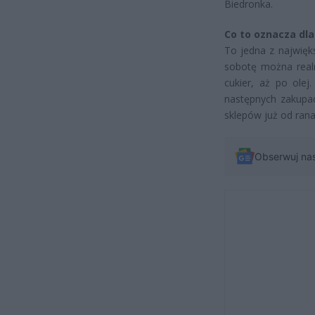
Biedronka.
Co to oznacza dla
To jedna z najwięks
sobotę można real
cukier, aż po olej
następnych zakupac
sklepów już od ran
Obserwuj na