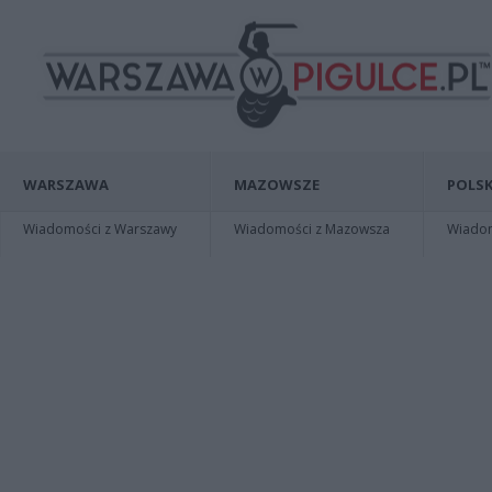
WARSZAWA
MAZOWSZE
POLSK
Wiadomości z Warszawy
Wiadomości z Mazowsza
Wiadomo