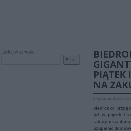
BIEDRO
Szukaj w serwisie
Szukaj
GIGANT
PIĄTEK 
NA ZAK
5 września 2025 07:5
Biedronka przygo
Już w piątek i s
rabaty oraz doda
uzupełnić domowe 