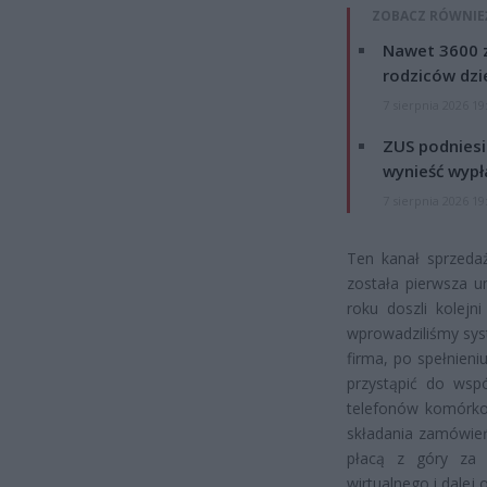
ZOBACZ RÓWNIE
Nawet 3600 z
rodziców dzie
7 sierpnia 2026 19
ZUS podniesie
wynieść wypł
7 sierpnia 2026 19
Ten kanał sprzeda
została pierwsza 
roku doszli kolejn
wprowadziliśmy sys
firma, po spełnien
przystąpić do wsp
telefonów komórkow
składania zamówień
płacą z góry za 
wirtualnego i dalej 