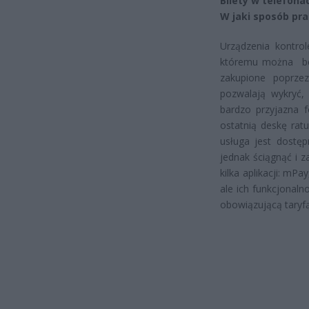
Bilety w telefon
W jaki sposób pra
Urządzenia kontrol
któremu można bez 
zakupione poprze
pozwalają wykryć,
bardzo przyjazna 
ostatnią deskę rat
usługa jest dostęp
jednak ściągnąć i 
kilka aplikacji: mP
ale ich funkcjonaln
obowiązującą taryfą