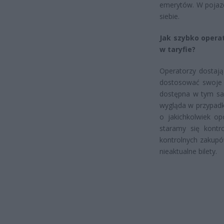
emerytów. W pojazd
siebie.
Jak szybko opera
w taryfie?
Operatorzy dostaj
dostosować swoje a
dostępna w tym sa
wygląda w przypadk
o jakichkolwiek o
staramy się kontr
kontrolnych zakupów
nieaktualne bilety.