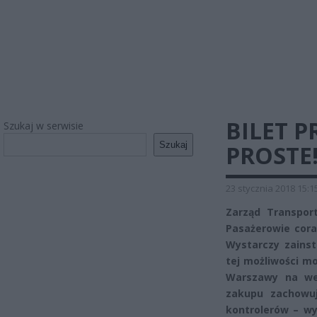
BILET 
Szukaj w serwisie
Szukaj
PROSTE
23 stycznia 2018 15:1
Zarząd Transport
Pasażerowie coraz
Wystarczy zainst
tej możliwości m
Warszawy na we
zakupu zachowu
kontrolerów – wy