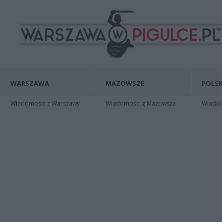
WARSZAWA
MAZOWSZE
POLSK
Wiadomości z Warszawy
Wiadomości z Mazowsza
Wiadomo