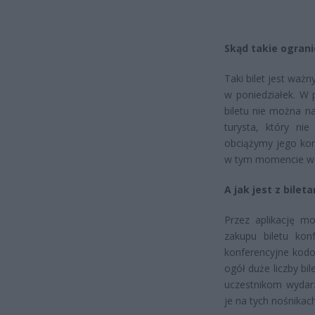
Skąd takie ogran
Taki bilet jest ważn
w poniedziałek. W 
biletu nie można na
turysta, który nie
obciążymy jego kont
w tym momencie w
A jak jest z bile
Przez aplikację mo
zakupu biletu kon
konferencyjne kodo
ogół duże liczby bi
uczestnikom wydarz
je na tych nośnikach