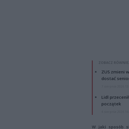
ZOBACZ RÓWNIE
ZUS zmieni w
dostać senio
7 sierpnia 2026 13
Lidl przeceni
początek
4 sierpnia 2026 16
W jaki sposób s