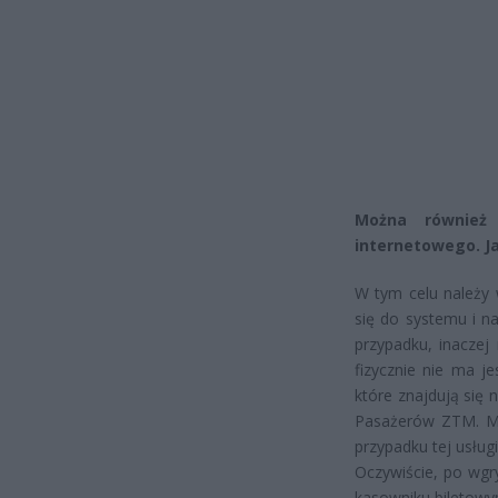
Można również 
internetowego. J
W tym celu należy 
się do systemu i n
przypadku, inaczej 
fizycznie nie ma j
które znajdują się 
Pasażerów ZTM. Mo
przypadku tej usług
Oczywiście, po wgr
kasowniku biletowy