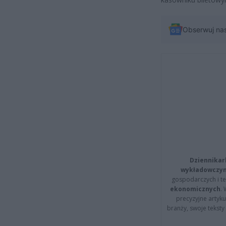
Obserwuj na
Dziennikar
wykładowczyn
gospodarczych i t
ekonomicznych
.
precyzyjne artyku
branży, swoje tekst