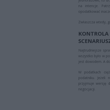
jednorazowe, to ur
na intencje. Patr
opodatkować inaczej
Zwłaszcza wtedy, gd
KONTROLA
SCENARIUS
Najtrudniejsze spr
wszystko było w po
jest dowodem. A do
W podatkach cięż
podatniku. Jeżeli 
przyjmuje wersję d
negocjacji.