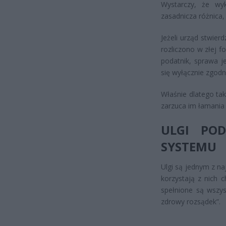
Wystarczy, że wyk
zasadnicza różnica, 
Jeżeli urząd stwie
rozliczono w złej 
podatnik, sprawa je
się wyłącznie zgod
Właśnie dlatego ta
zarzuca im łamania
ULGI PO
SYSTEMU
Ulgi są jednym z na
korzystają z nich 
spełnione są wszys
zdrowy rozsądek”.