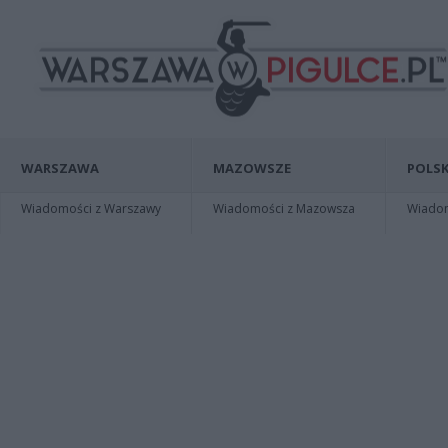
WARSZAWA
MAZOWSZE
POLSK
Wiadomości z Warszawy
Wiadomości z Mazowsza
Wiadomo