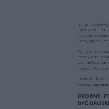
Jednym z najbardzi
bywa ważniejsza niż
rzeczywiście miała
wtedy, gdy dokument
Zły tytuł przelewu
podatnika to drob
warunków zwolnieni
podatku, który w in
To nie jest kara. 
żadnego znaczenia d
DROBNE PR
BYĆ DROBN