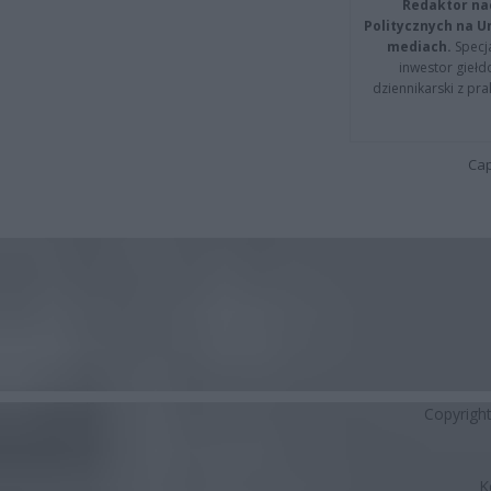
Redaktor na
Politycznych na 
mediach.
Specja
inwestor giełd
dziennikarski z pr
Cap
Copyrigh
K