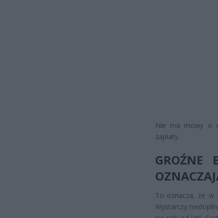
Nie ma mowy o odp
zapłaty.
GROŹNE 
OZNACZAJĄ
To oznacza, że w P
Wystarczy niedopil
się robi od lat”. S