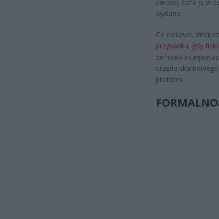
całości, cofa ją w c
wydane.
Co ciekawe, interpr
przypadku, gdy fisku
że nowa interpretacj
urzędu skarbowego 
problem.
FORMALNOŚ