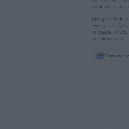
zgodność z przepis
Dlatego te błędy są
wydają się czymś,
najczęściej kończą 
zmienić wszystko.
Obserwuj na